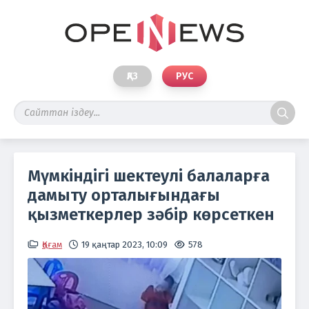
ҚАЗ
РУС
Мүмкіндігі шектеулі балаларға
дамыту орталығындағы
қызметкерлер зәбір көрсеткен
Қоғам
19 қаңтар 2023, 10:09
578