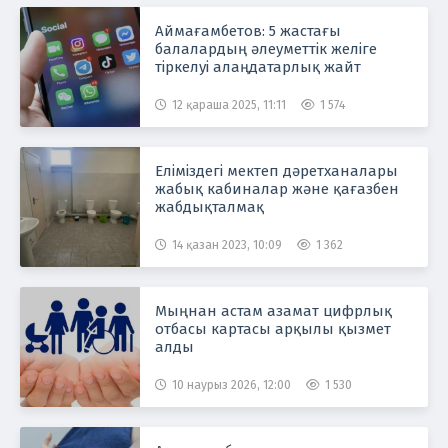
Аймағамбетов: 5 жастағы
балалардың әлеуметтік желіге
тіркелуі алаңдатарлық жайт
12 қараша 2025, 11:11
1 574
Еліміздегі мектеп дәретханалары
жабық кабиналар және қағазбен
жабдықталмақ
14 қазан 2023, 10:09
1 362
Мыңнан астам азамат цифрлық
отбасы картасы арқылы қызмет
алды
10 наурыз 2026, 12:00
1 530