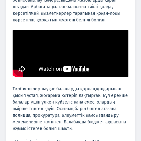
бейнебақылау камерасындағы жазбаларды қарап
шыққан. Арбаға таңылған баласына тиісті қолдау
көрсетілмей, қызметкерлер тарапынан қоқан-лоқы
көрсетіліп, қорқытып жүргені белгілі болған.
Тәрбиешілер науқас балаларды қорлап,қолдарынан
қысып ұстап, жоғарыға көтеріп лақтырған. Бұл ерекше
балалар үшін үлкен күйзеліс қана емес, олардың
өміріне төнген қауіп. Осының бәрін білген ата-ана
полиция, прокуратура, әлеуметтік қамсыздандыру
мекемелеріне жүгінген. Балабақша бюджет ақшасына
жұмыс істеген болып шықты.