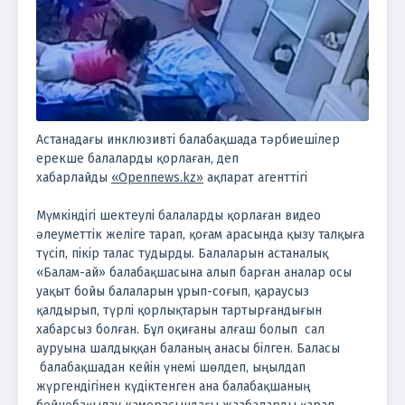
Астанадағы инклюзивті балабақшада тәрбиешілер
ерекше балаларды қорлаған, деп
хабарлайды
«Opennews.kz»
ақпарат агенттігі
Мүмкіндігі шектеулі балаларды қорлаған видео
әлеуметтік желіге тарап, қоғам арасында қызу талқыға
түсіп, пікір талас тудырды. Балаларын астаналық
«Балам-ай» балабақшасына алып барған аналар осы
уақыт бойы балаларын ұрып-соғып, қараусыз
қалдырып, түрлі қорлықтарын тартырғандығын
хабарсыз болған. Бұл оқиғаны алғаш болып сал
ауруына шалдыққан баланың анасы білген. Баласы
балабақшадан кейін үнемі шөлдеп, ыңылдап
жүргендігінен күдіктенген ана балабақшаның