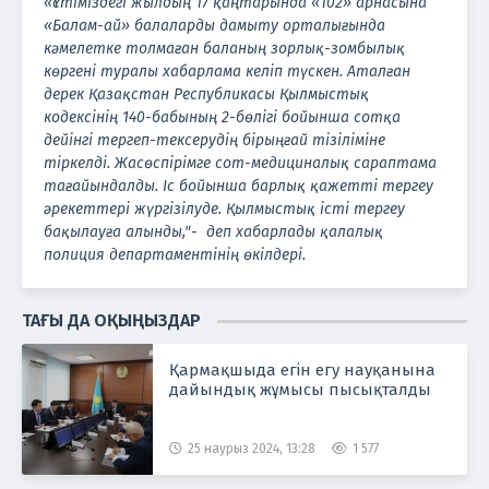
«Үстіміздегі жылдың 17 қаңтарында «102» арнасына
«Балам-ай» балаларды дамыту орталығында
кәмелетке толмаған баланың зорлық-зомбылық
көргені туралы хабарлама келіп түскен. Аталған
дерек Қазақстан Республикасы Қылмыстық
кодексінің 140-бабының 2-бөлігі бойынша сотқа
дейінгі тергеп-тексерудің бірыңғай тізіліміне
тіркелді. Жасөспірімге сот-медициналық сараптама
т
ағайындалды. Іс бойынша барлық қажетті тергеу
әрекеттері жүргізілуде. Қылмыстық істі тергеу
бақылауға алынды,"- деп хабарлады қалалық
полиция департаментінің өкілдері.
ТАҒЫ ДА ОҚЫҢЫЗДАР
Қармақшыда егін егу науқанына
дайындық жұмысы пысықталды
25 наурыз 2024, 13:28
1 577