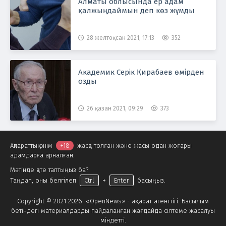
Алматы облысында ер адам
қалжыңдаймын деп көз жұмды
28 желтоқсан 2021, 17:13
352
Академик Серік Қирабаев өмірден
озды
26 қазан 2021, 09:29
373
Ақпараттық өнім
+18
жасқа толған және жасы одан жоғары
адамдарға арналған.
Мәтінде қате таптыңыз ба?
Таңдап, оны белгілеп
Ctrl
+
Enter
басыңыз.
Copyright © 2021-2026. «OpenNews» - ақпарат агенттігі. Басылым
бетіндегі материалдарды пайдаланған жағдайда сілтеме жасалуы
міндетті.