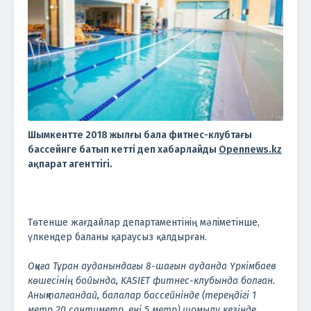
Шымкентте 2018 жылғы бала фитнес-клубтағы
бассейнге батып кетті деп хабарлайды
Opennews.kz
ақпарат агенттігі.
Төтенше жағдайлар департаментінің мәліметінше,
үлкендер баланы қараусыз қалдырған.
Оқиға Тұран ауданындағы 8-шағын ауданда Үркімбаев
көшесінің бойында, KASIET фитнес-клубында болған.
Анықталғандай, балалар бассейнінде (тереңдігі 1
метр 20 сантиметр, ені 5 метр) шомылу кезінде