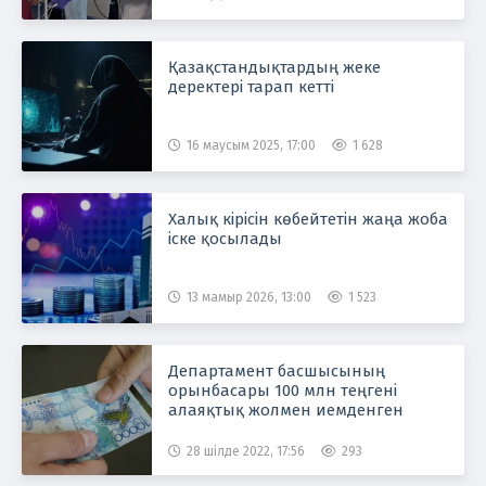
Қазақстандықтардың жеке
деректері тарап кетті
16 маусым 2025, 17:00
1 628
Халық кірісін көбейтетін жаңа жоба
іске қосылады
13 мамыр 2026, 13:00
1 523
Департамент басшысының
орынбасары 100 млн теңгені
алаяқтық жолмен иемденген
28 шілде 2022, 17:56
293