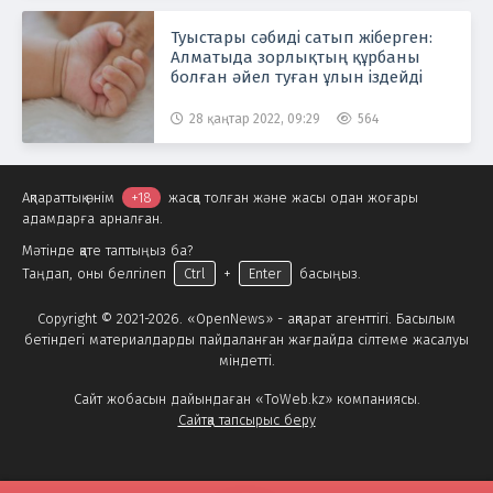
Туыстары сәбиді сатып жіберген:
Алматыда зорлықтың құрбаны
болған әйел туған ұлын іздейді
28 қаңтар 2022, 09:29
564
Ақпараттық өнім
+18
жасқа толған және жасы одан жоғары
адамдарға арналған.
Мәтінде қате таптыңыз ба?
Таңдап, оны белгілеп
Ctrl
+
Enter
басыңыз.
Copyright © 2021-2026. «OpenNews» - ақпарат агенттігі. Басылым
бетіндегі материалдарды пайдаланған жағдайда сілтеме жасалуы
міндетті.
Сайт жобасын дайындаған «ToWeb.kz» компаниясы.
Сайтқа тапсырыс беру