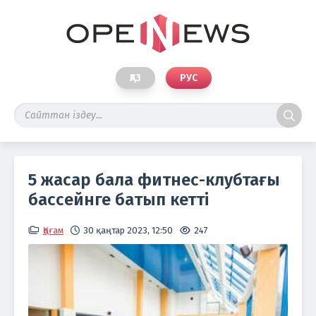
ҚАЗ
РУС
5 жасар бала фитнес-клубтағы
бассейнге батып кетті
Қоғам
30 қаңтар 2023, 12:50
247