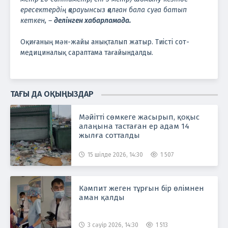
ересектердің қарауынсыз қалған бала суға батып
кеткен, –
делінген хабарламада.
Оқиғаның мән-жайы анықталып жатыр. Тиісті сот-
медициналық сараптама тағайындалды.
ТАҒЫ ДА ОҚЫҢЫЗДАР
Мәйітті сөмкеге жасырып, қоқыс
алаңына тастаған ер адам 14
жылға сотталды
15 шілде 2026, 14:30
1 507
Кәмпит жеген тұрғын бір өлімнен
аман қалды
3 сәуір 2026, 14:30
1 513