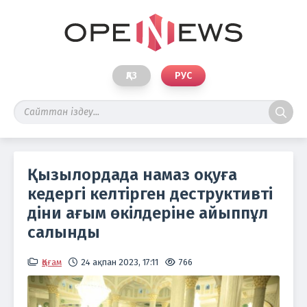
ҚАЗ
РУС
Қызылордада намаз оқуға
кедергі келтірген деструктивті
діни ағым өкілдеріне айыппұл
салынды
Қоғам
24 ақпан 2023, 17:11
766