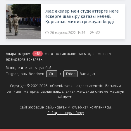
Жас әкелер мен студенттерге неге
әскерге шақыру қағазы келеді:
Қорғаныс министрі жауап берді
20 маусым 2022, 14:56
412
Ақпараттық өнім
+18
жасқа толған және жасы одан жоғары
адамдарға арналған.
Мәтінде қате таптыңыз ба?
Таңдап, оны белгілеп
Ctrl
+
Enter
басыңыз.
Copyright © 2021-2026. «OpenNews» - ақпарат агенттігі. Басылым
бетіндегі материалдарды пайдаланған жағдайда сілтеме жасалуы
міндетті.
Сайт жобасын дайындаған «ToWeb.kz» компаниясы.
Сайтқа тапсырыс беру