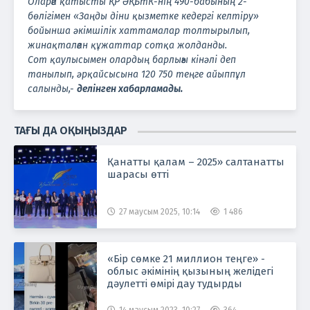
Оларға қатысты ҚР ӘҚБтК-нің 490-бабының 2-
бөлігімен «Заңды діни қызметке кедергі келтіру»
бойынша әкімшілік хаттамалар толтырылып,
жинақталған құжаттар сотқа жолданды.
Сот қаулысымен олардың барлығы кінәлі деп
танылып, әрқайсысына 120 750 теңге айыппұл
салынды,-
делінген хабарламады.
ТАҒЫ ДА ОҚЫҢЫЗДАР
Қанатты қалам – 2025» салтанатты
шарасы өтті
27 маусым 2025, 10:14
1 486
«Бір сөмке 21 миллион теңге» -
облыс әкімінің қызының желідегі
дәулетті өмірі дау тудырды