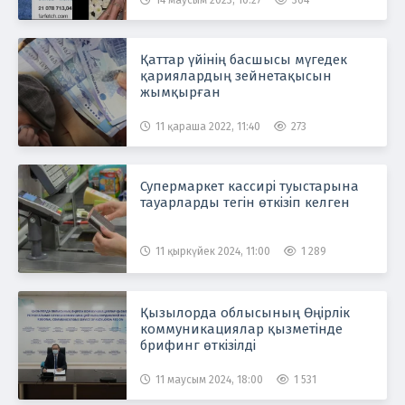
14 маусым 2023, 10:27
364
Қаттар үйінің басшысы мүгедек
қариялардың зейнетақысын
жымқырған
11 қараша 2022, 11:40
273
Супермаркет кассирі туыстарына
тауарларды тегін өткізіп келген
11 қыркүйек 2024, 11:00
1 289
Қызылорда облысының Өңірлік
коммуникациялар қызметінде
брифинг өткізілді
11 маусым 2024, 18:00
1 531