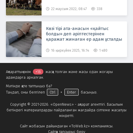
айналыспауға кеңес берді
22 маусым 2022, 08:47
338
Көзі тірі ата-анасын «қайтыс
болды» деп әріптестерінен
қаражат жинаған ер адам ұсталды
16 қыркүйек 2025, 16:14
1 480
Ақпараттық өнім
+18
жасқа толған және жасы одан жоғары
адамдарға арналған.
Мәтінде қате таптыңыз ба?
Таңдап, оны белгілеп
Ctrl
+
Enter
басыңыз.
Copyright © 2021-2026. «OpenNews» - ақпарат агенттігі. Басылым
бетіндегі материалдарды пайдаланған жағдайда сілтеме жасалуы
міндетті.
Сайт жобасын дайындаған «ToWeb.kz» компаниясы.
Сайтқа тапсырыс беру