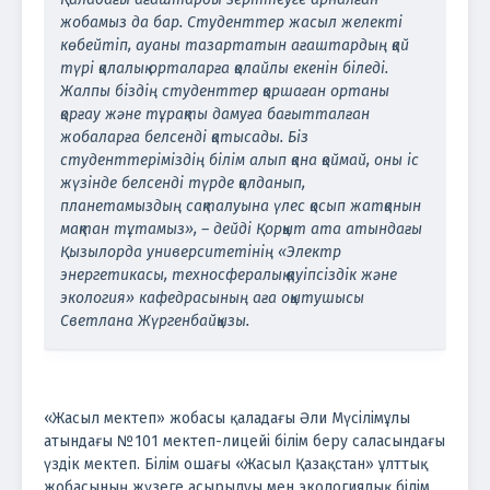
жобамыз да бар. Студенттер жасыл желекті
көбейтіп, ауаны тазартатын ағаштардың қай
түрі қалалық орталарға қолайлы екенін біледі.
Жалпы біздің студенттер қоршаған ортаны
қорғау және тұрақты дамуға бағытталған
жобаларға белсенді қатысады. Біз
студенттеріміздің білім алып қана қоймай, оны іс
жүзінде белсенді түрде қолданып,
планетамыздың сақталуына үлес қосып жатқанын
мақтан тұтамыз», – дейді Қорқыт ата атындағы
Қызылорда университетінің «Электр
энергетикасы, техносфералық қауіпсіздік және
экология» кафедрасының аға оқытушысы
Светлана Жүргенбайқызы.
«Жасыл мектеп» жобасы қаладағы Әли Мүсілімұлы
атындағы №101 мектеп-лицейі білім беру саласындағы
үздік мектеп. Білім ошағы «Жасыл Қазақстан» ұлттық
жобасының жүзеге асырылуы мен экологиялық білім