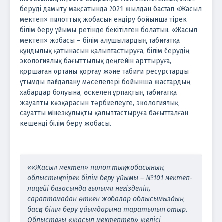
беруді дамыту мақсатында 2021 жылдан бастап «Жасыл
мектеп» пилоттық жобасын ендіру бойынша тірек
білім беру ұйымы ретінде бекітілген болатын. «Жасыл
мектеп» жобасы – білім алушылардың табиғатқа
құндылық қатынасын қалыптастыруға, білім берудің
экологиялық бағыттылық деңгейін арттыруға,
қоршаған ортаны қорғау және табиғи ресурстарды
ұтымды пайдалану мәселелері бойынша жастардың
хабардар болуына, өскелең ұрпақтың табиғатқа
жауапты көзқарасын тәрбиелеуге, экологиялық
сауатты мінезқұлықты қалыптастыруға бағытталған
кешенді білім беру жобасы.
««Жасыл мектеп» пилоттық жобасының
облыстық тірек білім беру ұйымы – №101 мектеп-
лицейі базасында ғылыми негізделіп,
сараптамадан өткен жобалар облысымыздың
басқа білім беру ұйымдарына таратылып отыр.
Облыстағы «жасыл мектептер» желісі