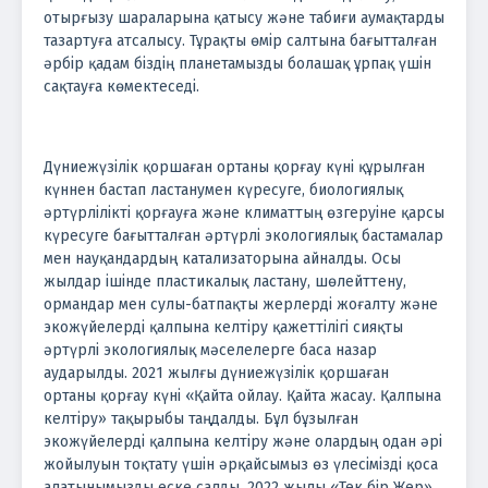
отырғызу шараларына қатысу және табиғи аумақтарды
тазартуға атсалысу. Тұрақты өмір салтына бағытталған
әрбір қадам біздің планетамызды болашақ ұрпақ үшін
сақтауға көмектеседі.
Дүниежүзілік қоршаған ортаны қорғау күні құрылған
күннен бастап ластанумен күресуге, биологиялық
әртүрлілікті қорғауға және климаттың өзгеруіне қарсы
күресуге бағытталған әртүрлі экологиялық бастамалар
мен науқандардың катализаторына айналды. Осы
жылдар ішінде пластикалық ластану, шөлейттену,
ормандар мен сулы-батпақты жерлерді жоғалту және
экожүйелерді қалпына келтіру қажеттілігі сияқты
әртүрлі экологиялық мәселелерге баса назар
аударылды. 2021 жылғы дүниежүзілік қоршаған
ортаны қорғау күні «Қайта ойлау. Қайта жасау. Қалпына
келтіру» тақырыбы таңдалды. Бұл бұзылған
экожүйелерді қалпына келтіру және олардың одан әрі
жойылуын тоқтату үшін әрқайсымыз өз үлесімізді қоса
алатынымызды еске салды. 2022 жылы «Тек бір Жер»