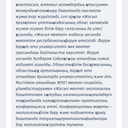
қалыптасып, жетекші ғалымдардың қатысуымен
мазмұндық толықтыру бағытында нысаналы
жұмыстар жүргізіледі, сол арқылы «Жасыл
Қазақстан» ұлттық жобасының облыс көлемінде
жүзеге асуына білім беру саласының да үлесі
қосылады. «Жасыл мектеп» жобасы аясында
мектепте республикалық форум өткізілді. Форум
Қорқыт ата университеті мен мектеп
арасындағы байланысты көрсетті. Форум
аясында Күлбарам Сәдуақасқызы атындағы химия
кабинеті ашылды. Облыстық білім басқармасының,
облыстық оқу орталығының, Қорқыт ата
атындағы Қызылорда университетінің және Әли
Мүсілімов атындағы №101 мектеп-лицейінің
ұйымдастыруымен «Жасыл мектеп: экологиялық
бағытталған оқытудың инновациялық шешімдері»
тақырыбында халықаралық ғылыми-практикалық
конференциясы өтті. Конференцияның мақсаты –
экологиялық білім беру және табиғатты қорғау
бағытында теориялық, практикалық дағдылары
бар экологиялық сауатты тұлғаны