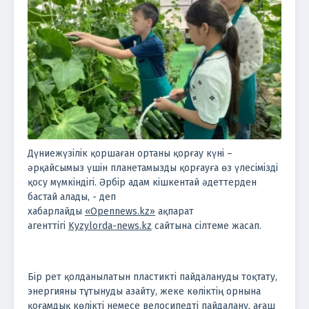
Дүниежүзілік қоршаған ортаны қорғау күні –
әрқайсымыз үшін планетамызды қорғауға өз үлесімізді
қосу мүмкіндігі. Әрбір адам кішкентай әдеттерден
бастай алады, - деп
хабарлайды
«Opennews.kz»
ақпарат
агенттігі
Kyzylorda-news.kz
сайтына сілтеме жасап.
Бір рет қолданылатын пластикті пайдалануды тоқтату,
энергияны тұтынуды азайту, жеке көліктің орнына
қоғамдық көлікті немесе велосипедті пайдалану, ағаш