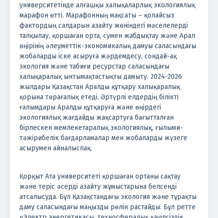
университетінде алғашқы халықаларлық экологиялық
марафон өтті. Марафонның мақсаты – қолайсыз
фактордың салдарын азайту жөніндегі мәселелерді
талқылау, қоршаған орта, сумен жабдықтау және Арал
өңірінің әлеуметтік-экономикалық дамуы саласындағы
жобаларды іске асыруға жәрдемдесу, сондай-ақ
экология және табиғи ресурстар саласындағы
халықаралық ынтымақтастықты дамыту. 2024-2026
жылдары Қазақстан Аралды құтқару халықаралық
қорына төрағалық етеді. Әртүрлі елдердің білікті
ғалымдары Аралды құтқаруға және өңірдегі
экологиялық жағдайды жақсартуға бағытталған
бірлескен мемлекетаралық экологиялық, ғылыми-
тәжірибелік бағдарламалар мен жобаларды жүзеге
асырумен айналыспақ.
Қорқыт Ата университеті қоршаған ортаны сақтау
және теріс әсерді азайту жұмыстарына белсенді
атсалысуда. Бұл Қазақстандағы экология және тұрақты
даму саласындағы маңызды рөлін растайды. Бұл ретте
«Электр энергетикасы, техносфералық қауіпсіздік