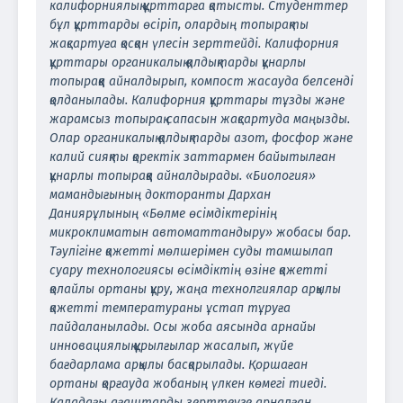
калифорниялық құрттарға қатысты. Студенттер
бұл құрттарды өсіріп, олардың топырақты
жақсартуға қосқан үлесін зерттейді. Калифорния
құрттары органикалық қалдықтарды құнарлы
топыраққа айналдырып, компост жасауда белсенді
қолданылады. Калифорния құрттары тұзды және
жарамсыз топырақ сапасын жақсартуда маңызды.
Олар органикалық қалдықтарды азот, фосфор және
калий сияқты қоректік заттармен байытылған
құнарлы топыраққа айналдырады. «Биология»
мамандығының докторанты Дархан
Даниярұлының «Бөлме өсімдіктерінің
микроклиматын автоматтандыру» жобасы бар.
Тәулігіне қажетті мөлшерімен суды тамшылап
суару технологиясы өсімдіктің өзіне қажетті
қолайлы ортаны құру, жаңа технолгиялар арқылы
қажетті температураны ұстап тұруға
пайдаланылады. Осы жоба аясында арнайы
инновациялық құрылғылар жасалып, жүйе
бағдарлама арқылы басқарылады. Қоршаған
ортаны қорғауда жобаның үлкен көмегі тиеді.
Қаладағы ағаштарды зерттеуге арналған