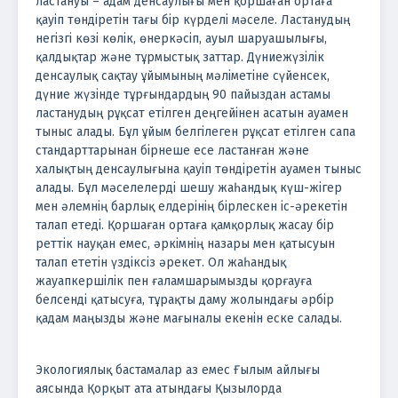
ластануы – адам денсаулығы мен қоршаған ортаға
қауіп төндіретін тағы бір күрделі мәселе. Ластанудың
негізгі көзі көлік, өнеркәсіп, ауыл шаруашылығы,
қалдықтар және тұрмыстық заттар. Дүниежүзілік
денсаулық сақтау ұйымының мәліметіне сүйенсек,
дүние жүзінде тұрғындардың 90 пайыздан астамы
ластанудың рұқсат етілген деңгейінен асатын ауамен
тыныс алады. Бұл ұйым белгілеген рұқсат етілген сапа
стандарттарынан бірнеше есе ластанған және
халықтың денсаулығына қауіп төндіретін ауамен тыныс
алады. Бұл мәселелерді шешу жаһандық күш-жігер
мен әлемнің барлық елдерінің бірлескен іс-әрекетін
талап етеді. Қоршаған ортаға қамқорлық жасау бір
реттік науқан емес, әркімнің назары мен қатысуын
талап ететін үздіксіз әрекет. Ол жаһандық
жауапкершілік пен ғаламшарымызды қорғауға
белсенді қатысуға, тұрақты даму жолындағы әрбір
қадам маңызды және мағыналы екенін еске салады.
Экологиялық бастамалар аз емес Ғылым айлығы
аясында Қорқыт ата атындағы Қызылорда