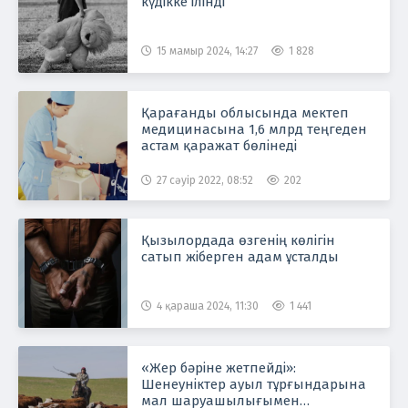
күдікке ілінді
15 мамыр 2024, 14:27
1 828
Қарағанды облысында мектеп
медицинасына 1,6 млрд теңгеден
астам қаражат бөлінеді
27 сәуір 2022, 08:52
202
Қызылордада өзгенің көлігін
сатып жіберген адам ұсталды
4 қараша 2024, 11:30
1 441
«Жер бәріне жетпейді»:
Шенеуніктер ауыл тұрғындарына
мал шаруашылығымен