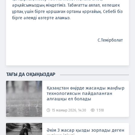
әрқайсымыздың міндетіміз. Табиғатты аялап, келешек
ұрпақ үшін бірге қоршаған ортаны қорғайық. Себебі біз
бірге әлемді өзгерте аламыз.
С.Темірболат
ТАҒЫ ДА ОҚЫҢЫЗДАР
Қазақстан өңірде жасанды жаңбыр
технологиясын пайдаланған
алғашқы ел болады
15 мамыр 2026, 14:30
1 518
Әкім 3 жасар қызды зорлады деген