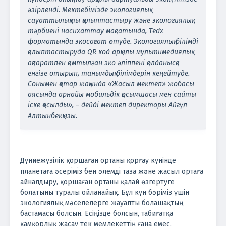
әзірленді. Мектебімізде экологиялық
сауаттылықты қалыптастыру және экологиялық
тәрбиені насихаттау мақсатында, Тedx
форматында экосағат өтуде. Экологиялық білімді
қалыптастыруда QR код арқылы мультимедиялық
ақпаратпен қамтылған эко әліппені қолданысқа
енгізе отырып, танымдық білімдерін кеңейтуде.
Сонымен қатар жақында «Жасыл мектеп» жобасы
аясында арнайы мобильдік қосымшасы мен сайты
іске қосылды», – дейді мектеп директоры Айгүл
Алтынбекқызы.
Дүниежүзілік қоршаған ортаны қорғау күнінде
планетаға әсеріміз бен әлемді таза және жасыл ортаға
айналдыру, қоршаған ортаны қалай өзгертуге
болатыны туралы ойланайық. Бұл күн бәріміз үшін
экологиялық мәселелерге жауапты болашақтың
бастамасы болсын. Есіңізде болсын, табиғатқа
қамқорлық жасау тек мемлекеттің ғана емес,