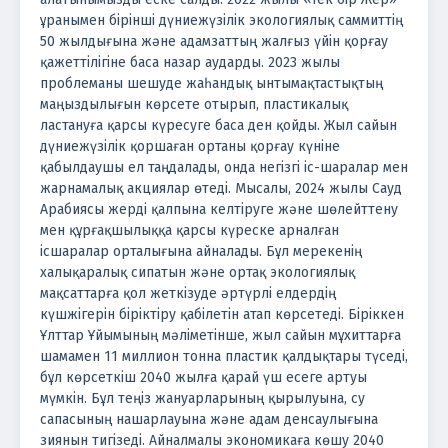
ұранымен бірінші дүниежүзілік экологиялық саммиттің
50 жылдығына және адамзаттың жалғыз үйін қорғау
қажеттілігіне баса назар аударды. 2023 жылы
проблеманы шешуде жаһандық ынтымақтастықтың
маңыздылығын көрсете отырып, пластикалық
ластануға қарсы күресуге баса ден қойды. Жыл сайын
дүниежүзілік қоршаған ортаны қорғау күніне
қабылдаушы ел таңдалады, онда негізгі іс-шаралар мен
жарнамалық акциялар өтеді. Мысалы, 2024 жылы Сауд
Арабиясы жерді қалпына келтіруге және шөлейттену
мен құрғақшылыққа қарсы күреске арналған
ісшаралар орталығына айналады. Бұл мерекенің
халықаралық сипатын және ортақ экологиялық
мақсаттарға қол жеткізуде әртүрлі елдердің
күшжігерін біріктіру қабілетін атап көрсетеді. Біріккен
Ұлттар Ұйымының мәліметінше, жыл сайын мұхиттарға
шамамен 11 миллион тонна пластик қалдықтары түседі,
бұл көрсеткіш 2040 жылға қарай үш есеге артуы
мүмкін. Бұл теңіз жануарларының қырылуына, су
сапасының нашарлауына және адам денсаулығына
зиянын тигізеді. Айналмалы экономикаға көшу 2040