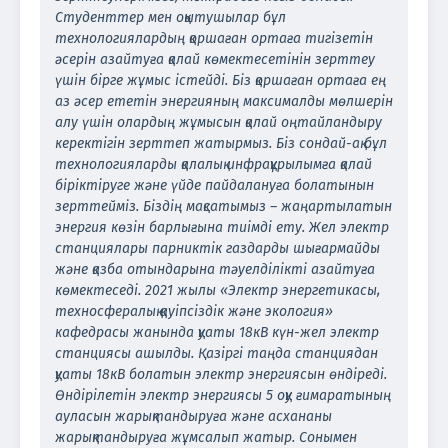
Студенттер мен оқытушылар бұл
технологиялардың қоршаған ортаға тигізетін
әсерін азайтуға қалай көмектесетінін зерттеу
үшін бірге жұмыс істейді. Біз қоршаған ортаға ең
аз әсер ететін энергияның максималды мөлшерін
алу үшін олардың жұмысын қалай оңтайландыру
керектігін зерттеп жатырмыз. Біз сондай-ақ бұл
технологияларды қалалық инфрақұрылымға қалай
біріктіруге және үйде пайдалануға болатынын
зерттейміз. Біздің мақсатымыз – жаңартылатын
энергия көзін барлығына тиімді ету. Жел электр
станциялары парниктік газдарды шығармайды
және қазба отындарына тәуелділікті азайтуға
көмектеседі. 2021 жылы «Электр энергетикасы,
техносфералық қауіпсіздік және экология»
кафедрасы жанында қуаты 18кВ күн-жел электр
станциясы ашылды. Қазіргі таңда станциядан
қуаты 18кВ болатын электр энергиясын өндіреді.
Өндірілетін электр энергиясы 5 оқу ғимаратының
ауласын жарықтандыруға және асхананы
жарықтандыруға жұмсалып жатыр. Сонымен