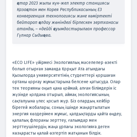
қатар 2023 жылы күн-жел электр станциясы
Қазақстан мен Корея Республикасының Е3
конвергенция технологиясы және көміртекті
бейтарап қолдау жөніндегі бірлескен зертханасы
атанды, – «дейді қауымдастырылған профессор
Гүлнар Сыдықова.
«ECO LIFE» үйірмесі Экологиялық мәселелер өзекті
болып отырған заманда Қорқыт Ата атындағы
Қызылорда университетінің студенттері қоршаған
ортаны қорғау жұмыстарына белсене қатысуда. Олар
тек теорияны оқып қана қоймай, алған білімдерін іс
жүзінде қолдана отырып, аймақ экологиясының
сақталуына үлес қосып жүр. Біз олардың кейбір
бірегей жобалары, соның ішінде жаңартылатын
энергия көздерімен жұмыс, қалдықтарды қайта өңдеу,
қалалық флораны зерттеу, ғалымдар мен
зерттеушілердің жаңа ұрпағы экологияға деген
көзқарасты қалай өзгертіп жатқанын білдік.