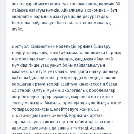
жылға қарай мұхиттарға түсетін пластиктің көлемін 80
пайызға азайтуы мүмкін. Айналмалы экономика – бұл
ысырапты барынша азайтуға және ресурстарды
барынша пайдалануға бағытталған экономикалық
жүйе.
Дәстүрлі «сызықтық» модельдің орнына (шығару,
өндіру, пайдалану, жою) айналмалы экономика барлық
материалдар мен тауарлардың қалдыққа айналмай,
мүмкіндігінше ұзақ уақыт бойы пайдаланылуын
қамтамасыз етуге ұмтылады. Бұл қайта өңдеу, жөндеу,
қайта пайдалану және ресурстарды үнемдеуге және
қоршаған ортаға әсерді азайтуға көмектесетін басқа
әдістерді қамтуы мүмкін. Экологиялық проблемалар
жер бетіндегі әрбір адамның өміріне әсер ететінін
түсіну маңызды. Мысалы, ормандардың жойылуы және
топырақ эрозиясы шөлейттенуге және СО2
шығарындыларына әкеледі. Қоршаған ортаға
таралатын улы химикаттар тек табиғатқа ғана емес,
адам денсаулығына да зиянын тигізеді. Ауаның