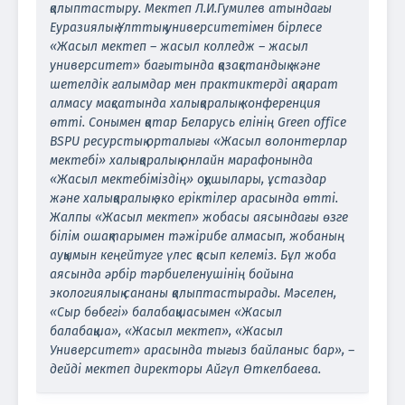
қалыптастыру. Мектеп Л.И.Гумилев атындағы
Еуразиялық Ұлттық университетімен бірлесе
«Жасыл мектеп – жасыл колледж – жасыл
университет» бағытында қазақстандық және
шетелдік ғалымдар мен практиктерді ақпарат
алмасу мақсатында халықаралық конференция
өтті. Сонымен қатар Беларусь елінің Green office
BSPU ресурстық орталығы «Жасыл волонтерлар
мектебі» халықаралық онлайн марафонында
«Жасыл мектебіміздің» оқушылары, ұстаздар
және халықаралық эко еріктілер арасында өтті.
Жалпы «Жасыл мектеп» жобасы аясындағы өзге
білім ошақтарымен тәжірибе алмасып, жобаның
ауқымын кеңейтуге үлес қосып келеміз. Бұл жоба
аясында әрбір тәрбиеленушінің бойына
экологиялық сананы қалыптастырады. Мәселен,
«Сыр бөбегі» балабақшасымен «Жасыл
балабақша», «Жасыл мектеп», «Жасыл
Университет» арасында тығыз байланыс бар», –
дейді мектеп директоры Айгүл Өткелбаева.