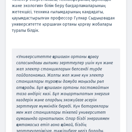
және экология» білім беру бағдарламаларының
жетекшісі, техника ғылымдарының кандидаты,
қауымдастырылған профессор Гүлнар Сыдықовадан
университетте қоршаған ортаны қорғау жобалары
туралы білдік.
«Университетте қоршаған ортаны қорғау
саласындағы ғылыми зерттеулер үшін күн және
жел электр станцияларын белсенді түрде
пайдаланамыз. Жалпы жел және күн электр
станциялары тұрақты дамуда маңызды рөл
атқарады. Бұл қоршаған ортаны ластамайтын
таза өндіріс көзі. Бұл жаңартылатын энергия
көздерін және олардың экожүйеге әсерін
зерттеуге мүмкіндік береді. Күн батареялары
мен жел станциялары тікелей университет
аумағында орнатылған. Олар бізді энергиямен
қамтамасыз етіп ғана қоймай, біздің
зерттеулерімізге, тәжірибеге негіз болады.