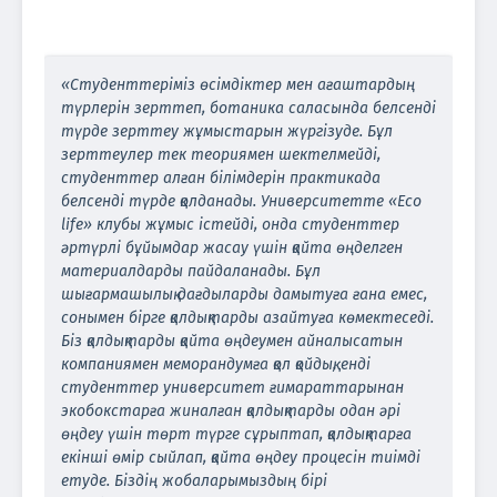
«Студенттеріміз өсімдіктер мен ағаштардың
түрлерін зерттеп, ботаника саласында белсенді
түрде зерттеу жұмыстарын жүргізуде. Бұл
зерттеулер тек теориямен шектелмейді,
студенттер алған білімдерін практикада
белсенді түрде қолданады. Университетте «Eco
life» клубы жұмыс істейді, онда студенттер
әртүрлі бұйымдар жасау үшін қайта өңделген
материалдарды пайдаланады. Бұл
шығармашылық дағдыларды дамытуға ғана емес,
сонымен бірге қалдықтарды азайтуға көмектеседі.
Біз қалдықтарды қайта өңдеумен айналысатын
компаниямен меморандумға қол қойдық, енді
студенттер университет ғимараттарынан
экобокстарға жиналған қалдықтарды одан әрі
өңдеу үшін төрт түрге сұрыптап, қалдықтарға
екінші өмір сыйлап, қайта өңдеу процесін тиімді
етуде. Біздің жобаларымыздың бірі