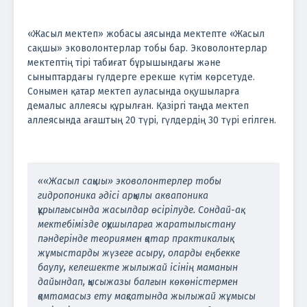
«Жасыл мектеп» жобасы аясында мектепте «Жасыл
сақшы» эковолонтерлар тобы бар. Эковолонтерлар
мектептің тірі табиғат бұрышындағы және
сыныптардағы гүлдерге ерекше күтім көрсетуде.
Сонымен қатар мектеп ауласында оқушыларға
демалыс аллеясы құрылған. Қазіргі таңда мектеп
аллеясында ағаштың 20 түрі, гүлдердің 30 түрі егілген.
««Жасыл сақшы» эковолонтерлер тобы
гидропоника әдісі арқылы аквапоника
құрылғысында жасылдар өсірілуде. Сондай-ақ
мектебімізде оқушыларға жаратылыстану
пәндерінде теориямен қатар практикалық
жұмыстарды жүзеге асыру, оларды еңбекке
баулу, келешекте жылыжай ісінің маманын
дайындап, қысыжазы балғын көкөністермен
қамтамасыз ету мақсатында жылыжай жұмысы