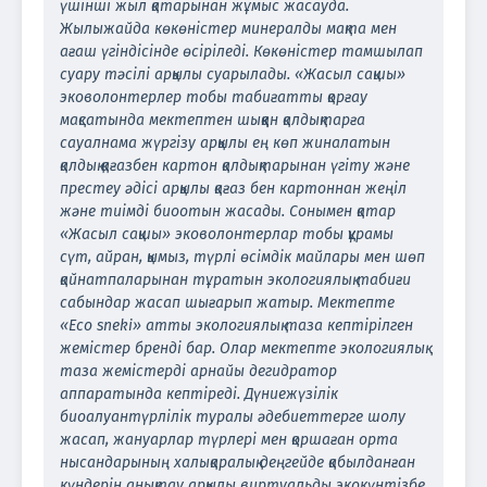
үшінші жыл қатарынан жұмыс жасауда.
Жылыжайда көкөністер минералды мақта мен
ағаш үгіндісінде өсіріледі. Көкөністер тамшылап
суару тәсілі арқылы суарылады. «Жасыл сақшы»
эковолонтерлер тобы табиғатты қорғау
мақсатында мектептен шыққан қалдықтарға
сауалнама жүргізу арқылы ең көп жиналатын
қалдық қағазбен картон қалдықтарынан үгіту және
престеу әдісі арқылы қағаз бен картоннан жеңіл
және тиімді биоотын жасады. Сонымен қатар
«Жасыл сақшы» эковолонтерлар тобы құрамы
сүт, айран, қымыз, түрлі өсімдік майлары мен шөп
қайнатпаларынан тұратын экологиялық табиғи
сабындар жасап шығарып жатыр. Мектепте
«Eco sneki» атты экологиялық таза кептірілген
жемістер бренді бар. Олар мектепте экологиялық
таза жемістерді арнайы дегидратор
аппаратында кептіреді. Дүниежүзілік
биоалуантүрлілік туралы әдебиеттерге шолу
жасап, жануарлар түрлері мен қоршаған орта
нысандарының халықаралық деңгейде қабылданған
күндерін анықтау арқылы виртуальды экокүнтізбе