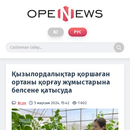
ҚАЗ
РУС
Қызылордалықтар қоршаған
ортаны қорғау жұмыстарына
белсене қатысуда
Қоғам
5 маусым 2024, 15:42
1 602