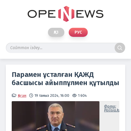
ҚАЗ
РУС
Парамен ұсталған ҚАЖД
басшысы айыппұлмен құтылды
Қоғам
19 тамыз 2024, 16:00
1 604
Фото:
Polisia.kz