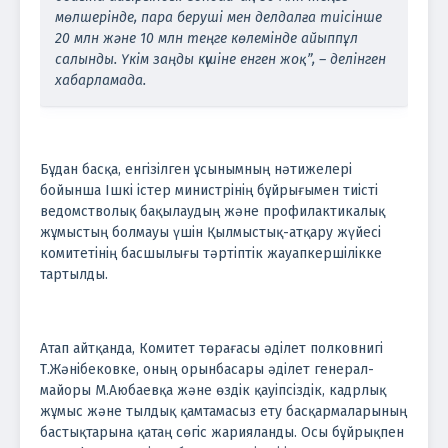
мөлшерінде, пара беруші мен делдалға тиісінше
20 млн және 10 млн теңге көлемінде айыппұл
салынды. Үкім заңды күшіне енген жоқ”, – делінген
хабарламада.
Бұдан басқа, енгізілген ұсынымның нәтижелері
бойынша Ішкі істер министрінің бұйрығымен тиісті
ведомстволық бақылаудың және профилактикалық
жұмыстың болмауы үшін Қылмыстық-атқару жүйесі
комитетінің басшылығы тәртіптік жауапкершілікке
тартылды.
Атап айтқанда, Комитет төрағасы әділет полковнигі
Т.Жәнібековке, оның орынбасары әділет генерал-
майоры М.Аюбаевқа және өздік қауіпсіздік, кадрлық
жұмыс және тылдық қамтамасыз ету басқармаларының
бастықтарына қатаң сөгіс жарияланды. Осы бұйрықпен