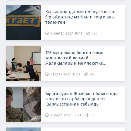
Қызылордада мектеп күзетшісіне
бір айда заңсыз 6 млн теңге ақы
төленген
9 қаңтар 2023, 16:11
596
123 мұғалімнің берген білімі
талапқа сай келмей,
жалақыларын мемлекетке
қайтарды
1 ақпан 2023, 11:01
648
Бір ай бұрын Жамбыл облысында
жоғалған сарбаздың денесі
Қырғызстаннан табылды
11 сәуір 2022, 09:43
330