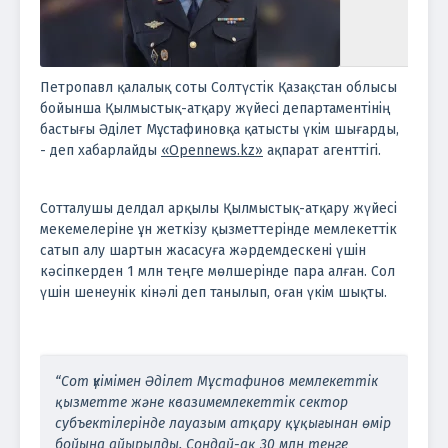
Петропавл қалалық соты Солтүстік Қазақстан облысы
бойынша Қылмыстық-атқару жүйесі департаментінің
бастығы Әділет Мұстафиновқа қатысты үкім шығарды,
- деп хабарлайды
«Opennews.kz»
ақпарат агенттігі.
Сотталушы делдал арқылы Қылмыстық-атқару жүйесі
мекемелеріне ұн жеткізу қызметтерінде мемлекеттік
сатып алу шартын жасасуға жәрдемдескені үшін
кәсіпкерден 1 млн теңге мөлшерінде пара алған. Сол
үшін шенеунік кінәлі деп танылып, оған үкім шықты.
“Сот үкімімен Әділет Мұстафинов мемлекеттік
қызметте және квазимемлекеттік сектор
субъектілерінде лауазым атқару құқығынан өмір
бойына айырылды. Сондай-ақ 30 млн теңге