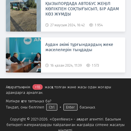
ҚЫЗЫЛОРДАДА АВТОБУС ЖЕҢІЛ
КӨЛІКПЕН СОҚТЫҒЫСЫП, БІР АДАМ
КӨЗ ЖҰМДЫ
27 маусым 2024, 16:42
1 954
Аудан әкімі тұрғындардың жеке
мәселелерін тыңдады
16 қазан 2024, 11:39
1 573
Ақпараттық өнім
+18
жасқа толған және жасы одан жоғары
адамдарға арналған.
Мәтінде қате таптыңыз ба?
Таңдап, оны белгілеп
Ctrl
+
Enter
басыңыз.
Copyright © 2021-2026. «OpenNews» - ақпарат агенттігі. Басылым
бетіндегі материалдарды пайдаланған жағдайда сілтеме жасалуы
міндетті.