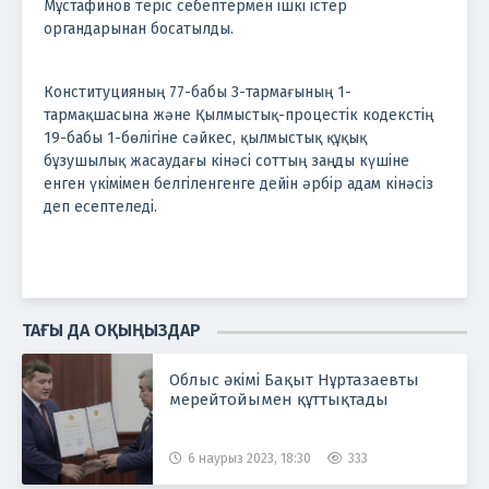
Мұстафинов теріс себептермен ішкі істер
органдарынан босатылды.
Конституцияның 77-бабы 3-тармағының 1-
тармақшасына және Қылмыстық-процестік кодекстің
19-бабы 1-бөлігіне сәйкес, қылмыстық құқық
бұзушылық жасаудағы кінәсі соттың заңды күшіне
енген үкімімен белгіленгенге дейін әрбір адам кінәсіз
деп есептеледі.
ТАҒЫ ДА ОҚЫҢЫЗДАР
Облыс әкімі Бақыт Нұртазаевты
мерейтойымен құттықтады
6 наурыз 2023, 18:30
333