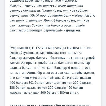
бөлінбеуі керек. Біз қазақ елінде тұрамыз.
Конституцияда ана тіліміз мемлекеттік тіл
ретінде бекітілген. Грант қазақ тілінде көбірек
берілуі тиіс. 50/50 пропорциямен бөлу – әділетсіздік,
ана тілін шеттету. Менің 4 балам қазақ тілінде
оқып жатыр. Сондықтан баланы орыс тілінде
оқытуға мотивация берілмесін!
» -
дейді ол
.
Гүлдананың қызы Адина Мерғали да жиынға келген.
Оның айтуынша, қазақ тобында тест тапсырған
балалар жоғары балға ие болғанымен, грантқа түспей
қалған. Ал орыс сыныбында аз бал алған оқушылар
одан аз балмен өтіп кеткен. Балалар 6 пәннен тест
тапсырған. Адина бір жыл осы емтиханға дайындалып,
өте көп күш жұмсағанын айтады. Ол математикадан
400 балдың 303 балын, ағылшын тілінен 200 балдың
188 балын, қазақ тілінен 200 балдың 150 балын,
жаратылыстанудан 200 балдың 180-ін алған.