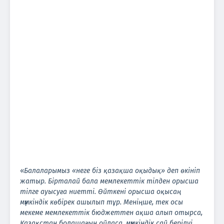
«
Балаларымыз «неге біз қазақша оқыдық» деп өкініп
жатыр. Бірталай бала мемлекеттік тілден орысша
тілге ауысуға ниетті. Өйткені орысша оқысаң
мүмкіндік көбірек ашылып тұр. Меніңше, тек осы
мекеме мемлекеттік бюджеттен ақша алып отырса,
Қазақстан болашағын ойласа, мүмкіндік сай берілуі