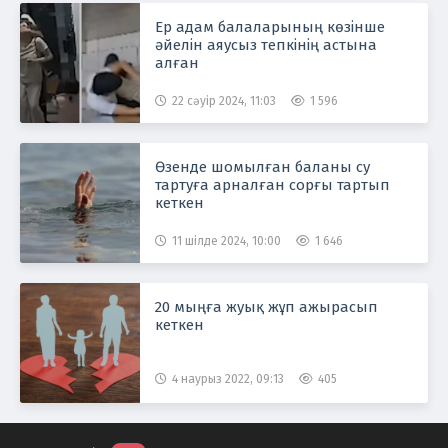
Ер адам балаларының көзінше
әйелін аяусыз тепкінің астына
алған
22 сәуір 2024, 11:03
1 596
Өзенде шомылған баланы су
тартуға арналған сорғы тартып
кеткен
11 шілде 2024, 10:00
1 646
20 мыңға жуық жұп ажырасып
кеткен
4 наурыз 2022, 09:13
405