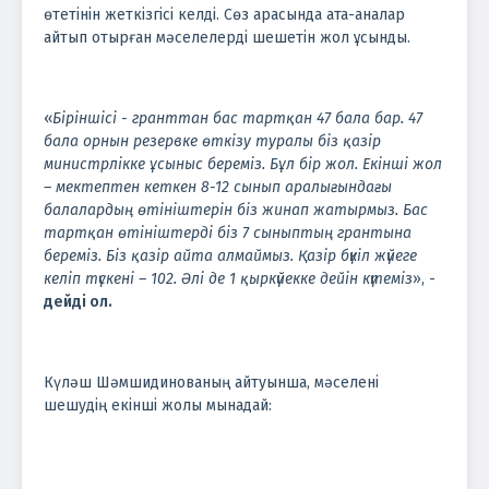
өтетінін жеткізгісі келді. Сөз арасында ата-аналар
айтып отырған мәселелерді шешетін жол ұсынды.
«
Біріншісі - гранттан бас тартқан 47 бала бар. 47
бала орнын резервке өткізу туралы біз қазір
министрлікке ұсыныс береміз. Бұл бір жол. Екінші жол
– мектептен кеткен 8-12 сынып аралығындағы
балалардың өтініштерін біз жинап жатырмыз. Бас
тартқан өтініштерді біз 7 сыныптың грантына
береміз. Біз қазір айта алмаймыз. Қазір бүкіл жүйеге
келіп түскені – 102. Әлі де 1 қыркүйекке дейін күтеміз
», -
дейді ол.
Күләш Шәмшидинованың айтуынша, мәселені
шешудің екінші жолы мынадай: