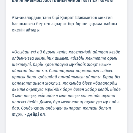
БАЛАЛАРЫМЫЗ АНА ТІЛІНЕН АЙНЫП КЕТПЕУІ КЕРЕК!
Ата-аналардың тағы бірі Қайрат Шаяхметов мектеп
басшылығы берген ақпарат бір-біріне қарама-қайшы
екенін айтады.
«
Осыдан екі ай бұрын келіп, мәселемізді айтқан кезде
алдымызға әкімшілік шығып, «біздің мектепте орын
шектеулі, бәрін қабылдауға мүмкіндік жоқтығын»
айтқан болатын. Санитарлық нормаларға сәйкес
артық бала қабылдай алмайтынын айтты. Бірақ біз
қанағаттанған жоқпыз. Жақында бізге «балаларды
ақылы оқытуға мүмкіндік бар» деген хабар келді. Бірде
3 млн теңге, екіншіде 4 млн теңге көлемінде оқыта
аласыз дейді. Демек, бұл мектептің оқытуға мүмкіндігі
бар. Сондықтан алдыңғы ақпарат жалған болып
тұр
», -
дейді ол
.