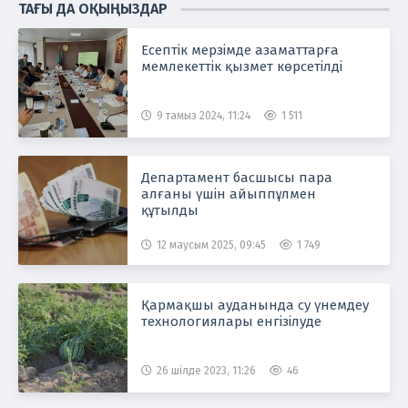
ТАҒЫ ДА ОҚЫҢЫЗДАР
Есептік мерзімде азаматтарға
мемлекеттік қызмет көрсетілді
9 тамыз 2024, 11:24
1 511
Департамент басшысы пара
алғаны үшін айыппұлмен
құтылды
12 маусым 2025, 09:45
1 749
Қармақшы ауданында су үнемдеу
технологиялары енгізілуде
26 шілде 2023, 11:26
46