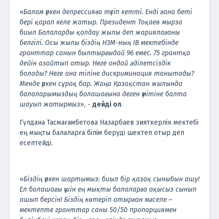
«
Балам үлкен депрессияға түсіп кетті. Енді ғана беті
бері қарап келе жатыр. Президент Тоқаев мырза
биыл Балаларды қолдау жылы деп жариялағаны
белгілі. Осы жылы біздің НЗМ-ның ІВ мектебінде
гранттар санын былтырғыдай 96 емес. 75 грантқа
дейін азайтып отыр. Неге ондай әділетсіздік
болады? Неге ана тіліне дискриминация танытады?
Менде үлкен сұрақ бар. Жаңа Қазақстан жылында
балаларымыздың болашағына деген үмітіне балта
шауып жатырмыз
», -
дейді ол
.
Гүлдана Тасмағамбетова Назарбаев зияткерлік мектебі
ең мықты балаларға білім беруді шектеп отыр деп
есептейді.
«
Біздің үлкен шартымыз: биыл бір қазақ сыныбын ашу!
Ел болашағы үшін ең мықты балаларға ақысыз сынып
ашып берсін! Біздің көтеріп отырған мәселе –
мектепте гранттар саны 50/50 пропорциямен