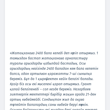
«
Жатақханаға 2400 бала келеді деп күтіп отырмыз. 1
тамыздан бастап жатақханаға орналастыру
туралы арыздарды қабылдай бастадық. Осы
арыздардың негізінде 2400 баладан кем бала келетін
болса, одан артылған қаражатты 7-ші сыныпқа
береміз. Бұл да 1 қыркүйектен кейін белгілі болады.
Қазір біз осы екі мәселені қарап отырмыз. Грант
қалай белгіленеді – сол кезде береміз. Назарбаев
зияткерлік мектептері бәрібір жақын арада 21-ден
артық көбеймейді. Сондықтан жыл да оқуға
түспейтін балалардың саны көбейе беруі мүмкін.
Осыған байланысты екі жылдан бері онлайн мектеп