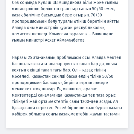
Сөз соңында Күләш Шәмшидинова Білім және ғылым
министрлігіне бөлінетін гранттар санын 50/50 емес,
қазақ бөліміне басымдық бере отырып, 70/30
пропорциясымен бөлу туралы өтініш беретінін айтты.
Алайда оны министрлік құрған республикалық
комиссия шешеді. Комиссия төрағасы – Білім және
ғылым министрі Асхат Аймағамбетов.
Наразы 25 ата-ананың проблемасы осы. Алайда мектеп
басшылығына ата-аналар қоятын талап бар да, қоғам
қоятын екінші талап тағы бар. Ол – қазақ тілінің
мәселесі. Қазақстан секілді басқа елдің тіліне 50/50
пропорциямен басымдық беріп отырған әлемде
мемлекет жоқ шығар. Ең өкініштісі, аралас
мектептерді санамағанда Қазақстанда тек таза орыс
тіліндегі жай орта мектептің саны 1200-ден асады. Ал
Қазақстанға серіктес Ресей бірнеше жыл бұрын қазағы
көбірек облыста соңғы қазақ мектебін жауып тастаған.