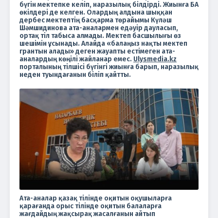
бүгін мектепке келіп, наразылық білдірді. Жиынға БАҚ
өкілдері де келген. Олардың алдына шыққан
дербес мектептің басқарма төрайымы Күләш
Шәмшидинова ата-аналармен едәуір дауласып,
ортақ тіл табыса алмады. Мектеп басшылығы өз
шешімін ұсынады. Алайда «балаңыз нақты мектеп
грантын алады» деген жауапты естімеген ата-
аналардың көңілі жайланар емес.
Ulysmedia.kz
порталының тілшісі бүгінгі жиынға барып, наразылық
неден туындағанын біліп қайтты.
Кол
Ұлы
мед
Ата-аналар қазақ тілінде оқитын оқушыларға
қарағанда орыс тілінде оқитын балаларға
жағдайдың жақсырақ жасалғанын айтып