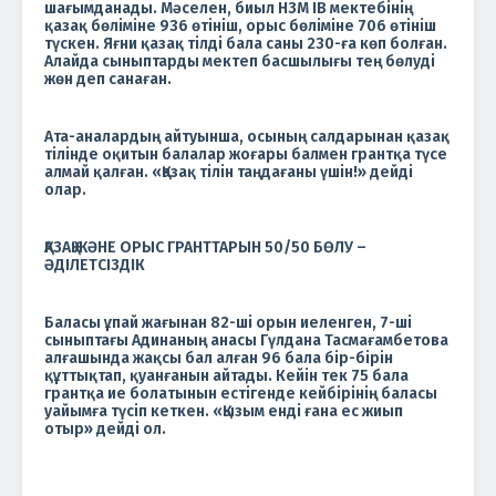
шағымданады. Мәселен, биыл НЗМ IB мектебінің
қазақ бөліміне 936 өтініш, орыс бөліміне 706 өтініш
түскен. Яғни қазақ тілді бала саны 230-ға көп болған.
Алайда сыныптарды мектеп басшылығы тең бөлуді
жөн деп санаған.
Ата-аналардың айтуынша, осының салдарынан қазақ
тілінде оқитын балалар жоғары балмен грантқа түсе
алмай қалған. «Қазақ тілін таңдағаны үшін!» дейді
олар.
ҚАЗАҚ ЖӘНЕ ОРЫС ГРАНТТАРЫН 50/50 БӨЛУ –
ӘДІЛЕТСІЗДІК
Баласы ұпай жағынан 82-ші орын иеленген, 7-ші
сыныптағы Адинаның анасы Гүлдана Тасмағамбетова
алғашында жақсы бал алған 96 бала бір-бірін
құттықтап, қуанғанын айтады. Кейін тек 75 бала
грантқа ие болатынын естігенде кейбірінің баласы
уайымға түсіп кеткен. «Қызым енді ғана ес жиып
отыр» дейді ол.