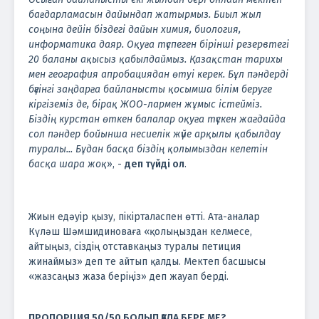
бағдарламасын дайындап жатырмыз. Биыл жыл
соңына дейін біздегі дайын химия, биология,
информатика даяр. Оқуға түспеген бірінші резервтегі
20 баланы ақысыз қабылдаймыз. Қазақстан тарихы
мен география апробациядан өтуі керек. Бұл пәндерді
бүгінгі заңдарға байланысты қосымша білім беруге
кіргіземіз де, бірақ ЖОО-лармен жұмыс істейміз.
Біздің курстан өткен балалар оқуға түскен жағдайда
сол пәндер бойынша несиелік жүйе арқылы қабылдау
туралы... Бұдан басқа біздің қолымыздан келетін
басқа шара жоқ
», -
деп түйді ол
.
Жиын едәуір қызу, пікірталаспен өтті. Ата-аналар
Күләш Шәмшидиноваға «қолыңыздан келмесе,
айтыңыз, сіздің отставкаңыз туралы петиция
жинаймыз» деп те айтып қалды. Мектеп басшысы
«жазсаңыз жаза беріңіз» деп жауап берді.
ПРОПОРЦИЯ 50/50 БОЛЫП ҚАЛА БЕРЕ МЕ?