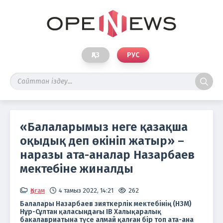
ҚАЗ
РУС
«Балаларымыз неге қазақша
оқыдық деп өкініп жатыр» –
наразы ата-аналар Назарбаев
мектебіне жиналды
Қоғам
4 тамыз 2022, 14:21
262
Балалары Назарбаев зияткерлік мектебінің (НЗМ)
Нұр-Сұлтан қаласындағы IB Халықаралық
бакалавриатына түсе алмай қалған бір топ ата-ана