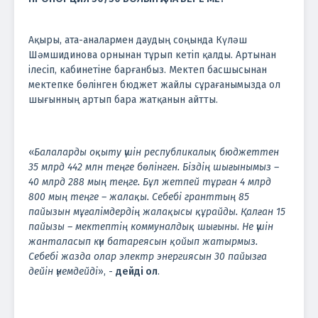
Ақыры, ата-аналармен даудың соңында Күләш
Шәмшидинова орнынан тұрып кетіп қалды. Артынан
ілесіп, кабинетіне барғанбыз. Мектеп басшысынан
мектепке бөлінген бюджет жайлы сұрағанымызда ол
шығынның артып бара жатқанын айтты.
«
Балаларды оқыту үшін республикалық бюджеттен
35 млрд 442 млн теңге бөлінген. Біздің шығынымыз –
40 млрд 288 мың теңге. Бұл жетпей тұрған 4 млрд
800 мың теңге – жалақы. Себебі гранттың 85
пайызын мұғалімдердің жалақысы құрайды. Қалған 15
пайызы – мектептің коммуналдық шығыны. Не үшін
жанталасып күн батареясын қойып жатырмыз.
Себебі жазда олар электр энергиясын 30 пайызға
дейін үнемдейді
», -
дейді ол
.