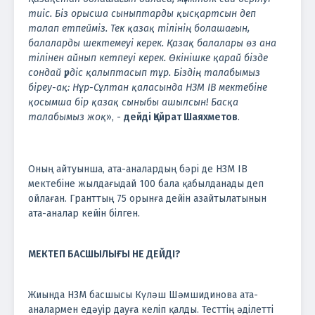
тиіс. Біз орысша сыныптарды қысқартсын деп
талап етпейміз. Тек қазақ тілінің болашағын,
балаларды шектемеуі керек. Қазақ балалары өз ана
тілінен айнып кетпеуі керек. Өкінішке қарай бізде
сондай үрдіс қалыптасып тұр. Біздің талабымыз
біреу-ақ: Нұр-Сұлтан қаласында НЗМ ІВ мектебіне
қосымша бір қазақ сыныбы ашылсын! Басқа
талабымыз жоқ
», -
дейді Қайрат Шаяхметов
.
Оның айтуынша, ата-аналардың бәрі де НЗМ ІВ
мектебіне жылдағыдай 100 бала қабылданады деп
ойлаған. Гранттың 75 орынға дейін азайтылатынын
ата-аналар кейін білген.
МЕКТЕП БАСШЫЛЫҒЫ НЕ ДЕЙДІ?
Жиында НЗМ басшысы Күләш Шәмшидинова ата-
аналармен едәуір дауға келіп қалды. Тесттің әділетті