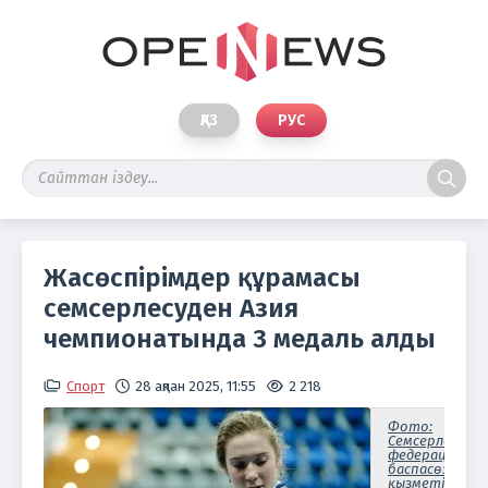
ҚАЗ
РУС
Жасөспірімдер құрамасы
семсерлесуден Азия
чемпионатында 3 медаль алды
Спорт
28 ақпан 2025, 11:55
2 218
Фото:
Семсерлесу
федерациясын
баспасөз
қызметі