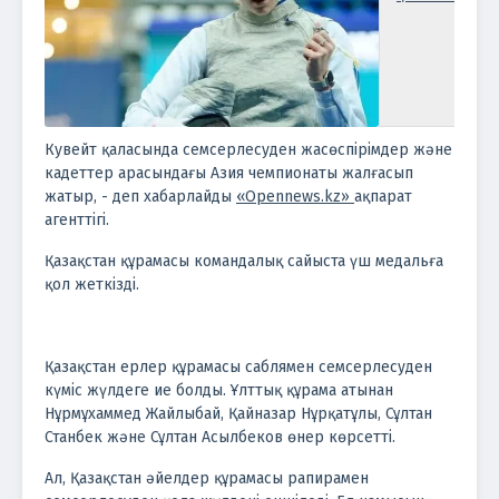
Кувейт қаласында семсерлесуден жасөспірімдер және
кадеттер арасындағы Азия чемпионаты жалғасып
жатыр, - деп хабарлайды
«Opennews.kz»
ақпарат
агенттігі.
Қазақстан құрамасы командалық сайыста үш медальға
қол жеткізді.
Қазақстан ерлер құрамасы саблямен семсерлесуден
күміс жүлдеге ие болды. Ұлттық құрама атынан
Нұрмұхаммед Жайлыбай, Қайназар Нұрқатұлы, Сұлтан
Станбек және Сұлтан Асылбеков өнер көрсетті.
Ал, Қазақстан әйелдер құрамасы рапирамен