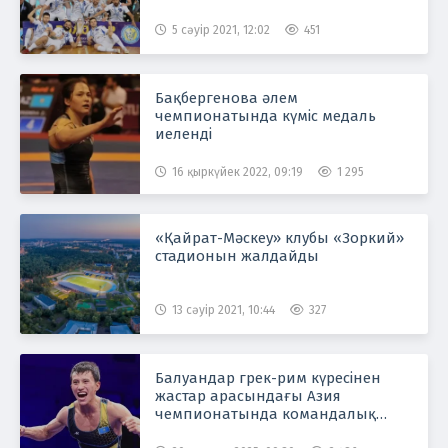
5 сәуір 2021, 12:02
451
Бақбергенова әлем
чемпионатында күміс медаль
иеленді
16 қыркүйек 2022, 09:19
1 295
«Қайрат-Мәскеу» клубы «Зоркий»
стадионын жалдайды
13 сәуір 2021, 10:44
327
Балуандар грек-рим күресінен
жастар арасындағы Азия
чемпионатында командалық
есепте бірінші орын алды