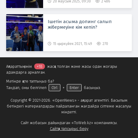
20 маусым 2025, 09:30
2 486
Ішетін асыма допинг салып
жібермеуіне кім кепіл?
15 қыркүйек 2021, 15:49
270
Ақпараттық өнім
+18
жасқа толған және жасы одан жоғары
адамдарға арналған.
Мәтінде қате таптыңыз ба?
Таңдап, оны белгілеп
Ctrl
+
Enter
басыңыз.
Copyright © 2021-2026. «OpenNews» - ақпарат агенттігі. Басылым
бетіндегі материалдарды пайдаланған жағдайда сілтеме жасалуы
міндетті.
Сайт жобасын дайындаған «ToWeb.kz» компаниясы.
Сайтқа тапсырыс беру