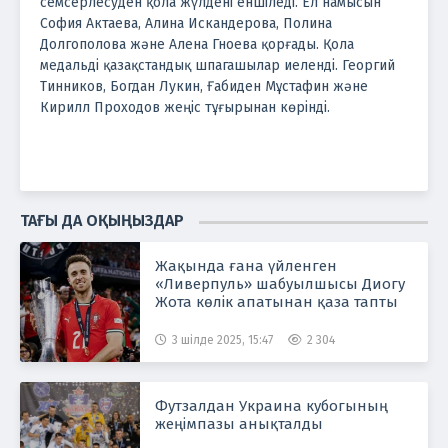
семсерлесуден қола жүлдені еншіледі. Ел намысын
София Актаева, Алина Искандерова, Полина
Долгополова және Алена Гноева қорғады. Қ
ола
медальді қазақстандық шпагашылар иеленді. Георгий
Тинников, Богдан Лукин, Ғабиден Мұстафин және
Кирилл Проходов жеңіс тұғырынан көрінді.
ТАҒЫ ДА ОҚЫҢЫЗДАР
Жақында ғана үйленген
«Ливерпуль» шабуылшысы Диогу
Жота көлік апатынан қаза тапты
3 шілде 2025, 15:47
2 304
Футзалдан Украина кубогының
жеңімпазы анықталды