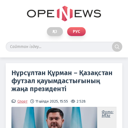
ҚАЗ
РУС
Нұрсұлтан Құрман – Қазақстан
футзал қауымдастығының
жаңа президенті
Спорт
11 шілде 2025, 15:55
2 528
Фото:
kff.kz