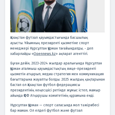
Қазақстан футзал қауымдастығында басшылық
ауысты.
Ұйымның президенті қызметіне спорт
менеджері Нұрсұлтан Құрман тағайындалды, - деп
хабарлайды «
Opennews.kz
» ақпарат агенттігі.
Бұған дейін, 2023-2024 жылдар аралығында Нұрсұлтан
Құрман аталмыш қауымдастықтың вице-президенті
қызметін атқарып, медиа стратегия мен коммуникация
бағыттарына жауапты болды. 2025 жылдың қаңтарынан
бастап ол Қазақстан футбол федерациясы
президентінің кеңесшісі ретінде жұмыс істеп, мамыр
айында ҚФФ Атқарушы комитетінің құрамына енді.
Нұрсұлтан Құрман — спорт саласында мол тәжірибесі
бар маман. Ол елдегі футбол және футзал