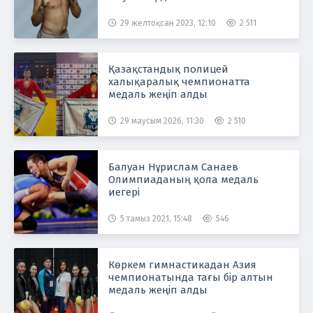
29 желтоқсан 2023, 12:10
2 511
Қазақстандық полицей
халықаралық чемпионатта
медаль жеңіп алды
29 маусым 2026, 11:30
2 510
Балуан Нұрислам Санаев
Олимпиаданың қола медаль
иегері
5 тамыз 2021, 15:48
546
Көркем гимнастикадан Азия
чемпионатында тағы бір алтын
медаль жеңіп алды