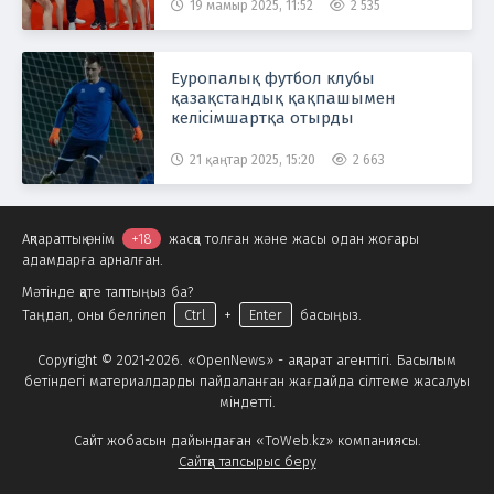
19 мамыр 2025, 11:52
2 535
Еуропалық футбол клубы
қазақстандық қақпашымен
келісімшартқа отырды
21 қаңтар 2025, 15:20
2 663
Ақпараттық өнім
+18
жасқа толған және жасы одан жоғары
адамдарға арналған.
Мәтінде қате таптыңыз ба?
Таңдап, оны белгілеп
Ctrl
+
Enter
басыңыз.
Copyright © 2021-2026. «OpenNews» - ақпарат агенттігі. Басылым
бетіндегі материалдарды пайдаланған жағдайда сілтеме жасалуы
міндетті.
Сайт жобасын дайындаған «ToWeb.kz» компаниясы.
Сайтқа тапсырыс беру