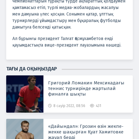
чемпионаттарын тұрақты түрде ақпараттық қолдаумен
қамтамасыз етіп, түрлі медиа-жобалардың жасалуы
мен дамуына үлес қосқан. Сонымен қатар, ұлттық
турнирлерді ұйымдастыру мен бұқаралық футболды
дамытуға белсенді қатысқан.
Ал бұрынғы президент Талғат Қосмұхамбетов енді
қауымдастықта вице-президент лауазымына көшеді.
ТАҒЫ ДА ОҚЫҢЫЗДАР
Григорий Ломакин Мексикадағы
теннис турнирінде жартылай
финалға шықты
8 сәуір 2022, 08:56
431
«Дайындал»: Грозин өзін жекпе-
жекке шақырған Қуат Хамитовке
жауап берді