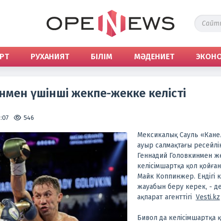
РТ
РУХАНИЯТ
БІЛІМ
МӘДЕНИЕТ
ЭКОН
нмен үшінші жекпе-жекке келісті
:07
546
Мексикалық Сауль «Кане
ауыр салмақтағы ресейл
Геннадий Головкинмен ж
келісімшартқа қол қойға
Майк Коппинжер. Ендігі 
жауабын беру керек, - 
ақпарат агенттігі
Vesti.kz
Бивол да келісімшартқа қ