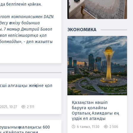
да белгіленіп қойған.
hroom компаниясымен DAZN
десу өткізу бойынша
ЭКОНОМИКА
ы. 7 мамыр Дмитрий Бивол
ивол келісімшартқа қол
м болмайды»
, - деп жазыпты
ші алғашқы жеңісіне қол
Қазақстан көшіп
2025, 10:27
2 511
баруға қолайлы
Орталық Азиядағы ең
үздік ел атанды
рушының жалақысы 600
6 тамыз, 11:30
2 506
р: «Қайрат» ресми