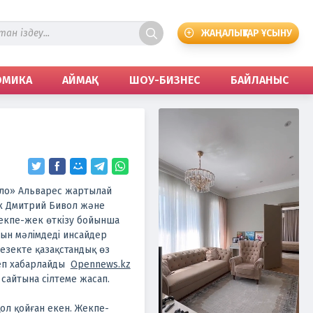
ЖАҢАЛЫҚТАР ҰСЫНУ
ОМИКА
АЙМАҚ
ШОУ-БИЗНЕС
БАЙЛАНЫС
ло» Альварес жартылай
ік Дмитрий Бивол және
екпе-жек өткізу бойынша
нын мәлімдеді инсайдер
кезекте қазақстандық өз
деп хабарлайды
Opennews.kz
сайтына сілтеме жасап.
ол қойған екен. Жекпе-