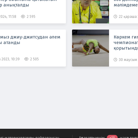
р анықталды
мәлімдеме
024, 11:58
2 595
22 қараша 2
мыз джиу-джитсудан әлем
Көркем ги
ы атанды
чемпиона
қорытынд
 2023, 10:39
2 505
30 маусым 2
ндегі материалдарды пайдаланған
Ақпараттық өнім
+18
жасқа тол