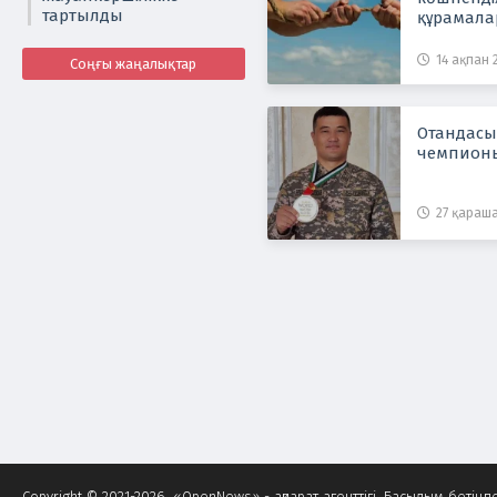
тартылды
құрамала
14 ақпан 2
Соңғы жаңалықтар
Отандасы
чемпион
27 қараша
Copyright © 2021-2026. «OpenNews» - ақпарат агенттігі. Басылым беті