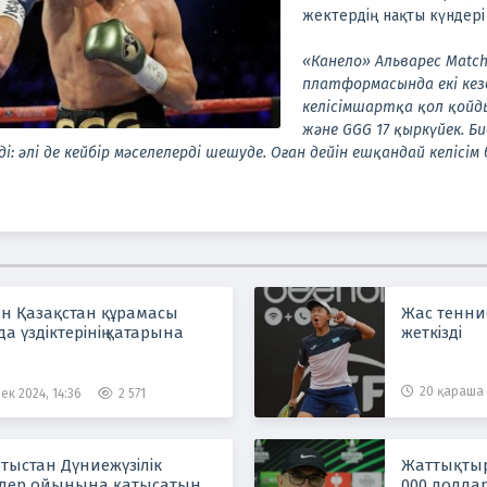
жектердің нақты күндері 
«Канело» Альварес Matc
платформасында екі кез
келісімшартқа қол қойд
және GGG 17 қыркүйек. Б
ді: әлі де кейбір мәселелерді шешуде. Оған дейін ешқандай келісі
н Қазақстан құрамасы
Жас теннис
 үздіктерінің қатарына
жеткізді
20 қараша 
ек 2024, 14:36
2 571
тыстан Дүниежүзілік
Жаттықты
лер ойынына қатысатын
000 долла