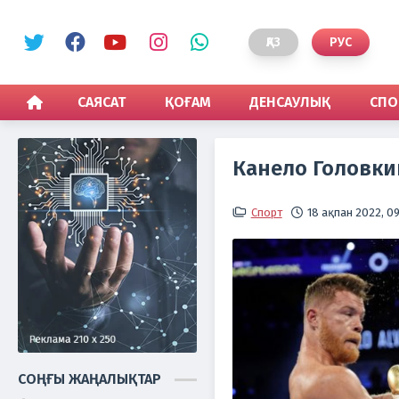
ҚАЗ
РУС
САЯСАТ
ҚОҒАМ
ДЕНСАУЛЫҚ
СПО
Канело Головки
Спорт
18 ақпан 2022, 09
СОҢҒЫ ЖАҢАЛЫҚТАР