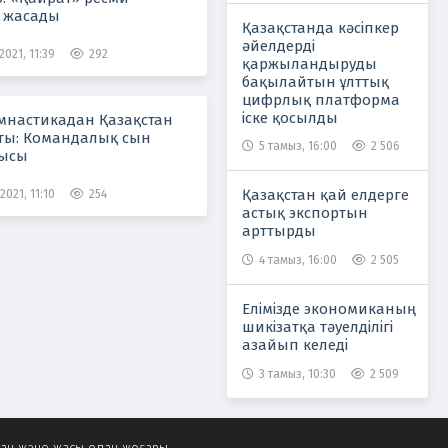
 жасады
Қазақстанда кәсіпкер
әйелдерді
021, 11:39
292
қаржыландыруды
бақылайтын ұлттық
цифрлық платформа
іске қосылды
мнастикадан Қазақстан
ты: Командалық сын
5 тамыз, 16:00
2 506
ысы
Қазақстан қай елдерге
021, 11:10
254
астық экспортын
арттырды
4 тамыз, 16:00
2 505
Елімізде экономиканың
шикізатқа тәуелділігі
азайып келеді
3 тамыз, 10:30
2 509
ған және жасы одан жоғары