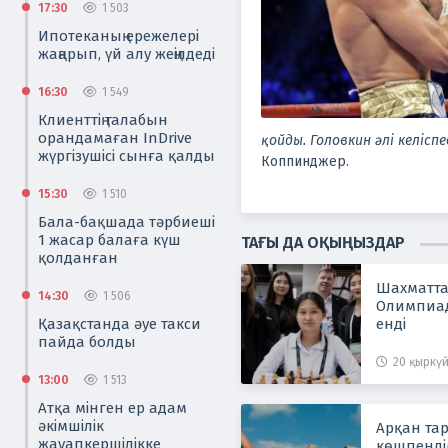
17:30
1 503
Ипотеканың ережелері
жаңарып, үй алу жеңілдеді
16:30
1 549
Клиенттің талабын
орандамаған InDrive
қойды. Головкин әлі келіспе
жүргізушісі сынға қалды
Коппинджер.
15:30
1 510
Бала-бақшада тәрбиеші
1 жасар балаға күш
ТАҒЫ ДА ОҚЫҢЫЗДАР
қолданған
Шахматта
14:30
1 506
Олимпиада
Қазақстанда әуе такси
енді
пайда болды
20 қыркүй
13:00
1 513
Атқа мінген ер адам
әкімшілік
Арқан тар
жауапкершілікке
көшпенді