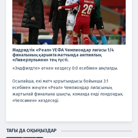
Мадридтік «Реал» УЕФА Чемпиондар лигасы 1/4
финалының қарымта матчында англиялық
«Ливерпульмен» тең түсті.
«Эндфилдте» өткен кездесу 0:0 есебімен аяқталды.
Осылайша, екі матч қорытындысы бойынша 3:1
есебімен жеңген «Реал» Чемпиондар лигасының
жартылай финалына шықты, команда енді лондондық
«Челсимен» кездеседі.
ТАҒЫ ДА ОҚЫҢЫЗДАР