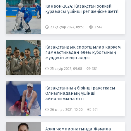
Канвон-2024: Қазақстан хоккей
құрамасы үшінші рет жеңіске жетті
23 қаңтар 2024, 09:55
2 542
Қазақстандық спортшылар көркем
гимнастикадан әлем кубогының
жүлдесін жеңіп алды
25 сәуір 2022, 09:08
381
Қазақстанның бірінші ракеткасы
Олимпиаданың үшінші
айналымына өтті
26 шілде 2021, 10:00
261
Азия чемпионатында Жәмила