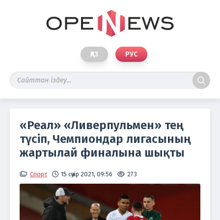
ҚАЗ
РУС
«Реал» «Ливерпульмен» тең
түсіп, Чемпиондар лигасының
жартылай финалына шықты
Спорт
15 сәуір 2021, 09:56
273
Фот
Pros