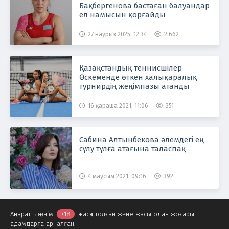
Бақбергенова бастаған балуандар
ел намысын қорғайды
27 наурыз 2025, 12:34
2 662
Қазақстандық теннисшілер
Өскеменде өткен халықаралық
турнирдің жеңімпазы атанды
16 қараша 2021, 11:06
351
Сабина Алтынбекова әлемдегі ең
сұлу тұлға атағына таласпақ
4 маусым 2021, 09:16
392
Ақпараттық өнім
+18
жасқа толған және жасы одан жоғары
адамдарға арналған.