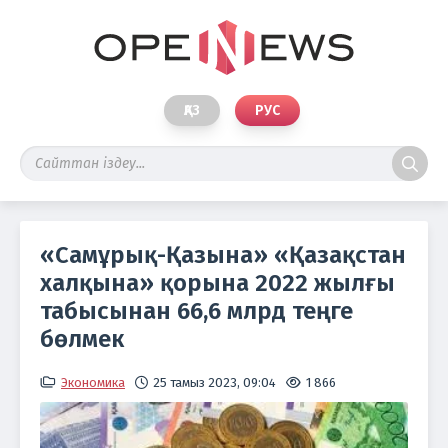
ҚАЗ
РУС
«Самұрық-Қазына» «Қазақстан
халқына» қорына 2022 жылғы
табысынан 66,6 млрд теңге
бөлмек
Экономика
25 тамыз 2023, 09:04
1 866