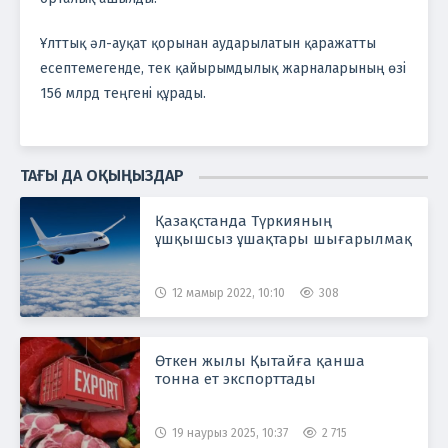
Ұлттық әл-ауқат қорынан аударылатын қаражатты
есептемегенде, тек қайырымдылық жарналарының өзі
156 млрд теңгені құрады.
ТАҒЫ ДА ОҚЫҢЫЗДАР
Қазақстанда Түркияның
ұшқышсыз ұшақтары шығарылмақ
12 мамыр 2022, 10:10
308
Өткен жылы Қытайға қанша
тонна ет экспорттады
19 наурыз 2025, 10:37
2 715