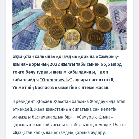
«Қазақстан халқына» қоғамдық қорына «Самұрық-
Қазына» қорының 2022 жылғы табысынан 66,6 млрд
теңге бөлу туралы шешім қабылданды, - деп
хабарлайды
“Opennews.kz”
ақпарат агенттігі ҚР
Үкіметінің баспасөз қызметіне сілтеме жасап.
Президент Қ. Тоқаев Қазақстан халқына Жолдауында атап
өткендей, Жаңа Қазақстанның сипатына сай келетін
маңызды бастамалардың бірі – «Самұрық-Қазына»
қорының жыл сайынғы таза табысының кемінде 7%-ын
«Қазақстан халқына» қоғамдық қорына аудару.