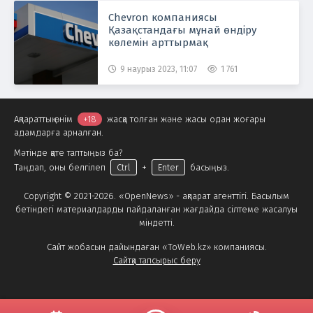
Chevron компаниясы
Қазақстандағы мұнай өндіру
көлемін арттырмақ
9 наурыз 2023, 11:07
1 761
Ақпараттық өнім
+18
жасқа толған және жасы одан жоғары
адамдарға арналған.
Мәтінде қате таптыңыз ба?
Таңдап, оны белгілеп
Ctrl
+
Enter
басыңыз.
Copyright © 2021-2026. «OpenNews» - ақпарат агенттігі. Басылым
бетіндегі материалдарды пайдаланған жағдайда сілтеме жасалуы
міндетті.
Сайт жобасын дайындаған «ToWeb.kz» компаниясы.
Сайтқа тапсырыс беру