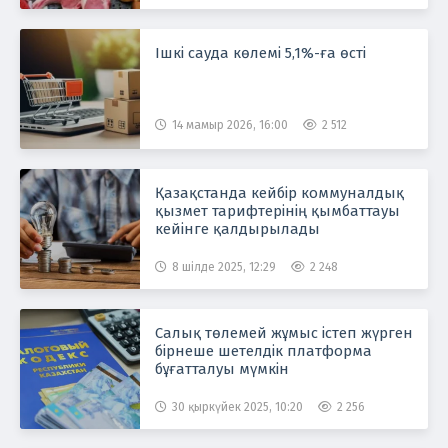
Ішкі сауда көлемі 5,1%-ға өсті
14 мамыр 2026, 16:00
2 512
Қазақстанда кейбір коммуналдық
қызмет тарифтерінің қымбаттауы
кейінге қалдырылады
8 шілде 2025, 12:29
2 248
Салық төлемей жұмыс істеп жүрген
бірнеше шетелдік платформа
бұғатталуы мүмкін
30 қыркүйек 2025, 10:20
2 256