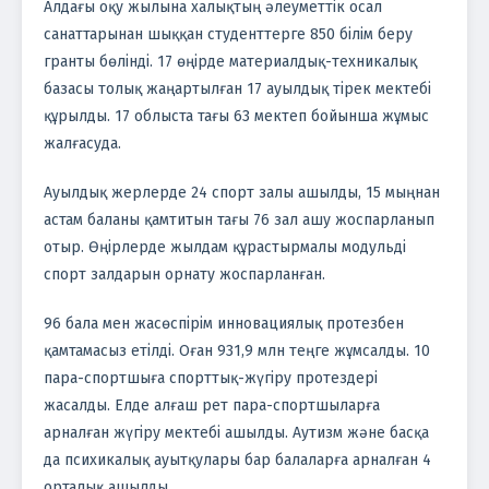
Алдағы оқу жылына халықтың әлеуметтік осал
санаттарынан шыққан студенттерге 850 білім беру
гранты бөлінді. 17 өңірде материалдық-техникалық
базасы толық жаңартылған 17 ауылдық тірек мектебі
құрылды. 17 облыста тағы 63 мектеп бойынша жұмыс
жалғасуда.
Ауылдық жерлерде 24 спорт залы ашылды, 15 мыңнан
астам баланы қамтитын тағы 76 зал ашу жоспарланып
отыр. Өңірлерде жылдам құрастырмалы модульді
спорт залдарын орнату жоспарланған.
96 бала мен жасөспірім инновациялық протезбен
қамтамасыз етілді. Оған 931,9 млн теңге жұмсалды. 10
пара-спортшыға спорттық-жүгіру протездері
жасалды. Елде алғаш рет пара-спортшыларға
арналған жүгіру мектебі ашылды. Аутизм және басқа
да психикалық ауытқулары бар балаларға арналған 4
орталық ашылды.