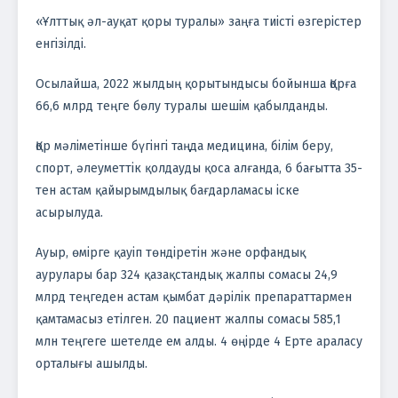
«Ұлттық әл-ауқат қоры туралы» заңға тиісті өзгерістер
енгізілді.
Осылайша, 2022 жылдың қорытындысы бойынша Қорға
66,6 млрд теңге бөлу туралы шешім қабылданды.
Қор мәліметінше бүгінгі таңда медицина, білім беру,
спорт, әлеуметтік қолдауды қоса алғанда, 6 бағытта 35-
тен астам қайырымдылық бағдарламасы іске
асырылуда.
Ауыр, өмірге қауіп төндіретін және орфандық
аурулары бар 324 қазақстандық жалпы сомасы 24,9
млрд теңгеден астам қымбат дәрілік препараттармен
қамтамасыз етілген. 20 пациент жалпы сомасы 585,1
млн теңгеге шетелде ем алды. 4 өңірде 4 Ерте араласу
орталығы ашылды.