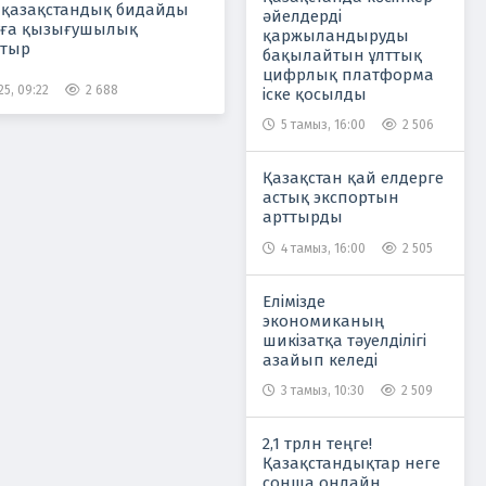
 қазақстандық бидайды
әйелдерді
уға қызығушылық
қаржыландыруды
отыр
бақылайтын ұлттық
цифрлық платформа
5, 09:22
2 688
іске қосылды
5 тамыз, 16:00
2 506
Қазақстан қай елдерге
астық экспортын
арттырды
4 тамыз, 16:00
2 505
Елімізде
экономиканың
шикізатқа тәуелділігі
азайып келеді
3 тамыз, 10:30
2 509
2,1 трлн теңге!
Қазақстандықтар неге
сонша онлайн