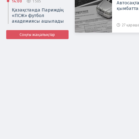
14:00
1 505
Автосақт
қымбатт
Қазақстанда Париждің
«ПСЖ» футбол
академиясы ашылады
27 қараша
Соңғы жаңалықтар