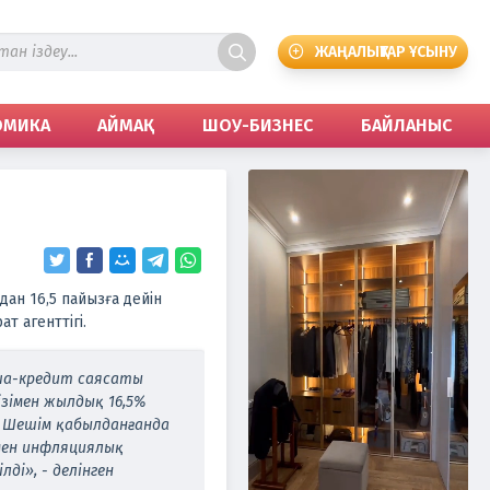
ЖАҢАЛЫҚТАР ҰСЫНУ
ОМИКА
АЙМАҚ
ШОУ-БИЗНЕС
БАЙЛАНЫС
ан 16,5 пайызға дейін
ат агенттігі.
қша-кредит саясаты
ізімен жылдық 16,5%
. Шешім қабылданғанда
мен инфляциялық
ді», - делінген