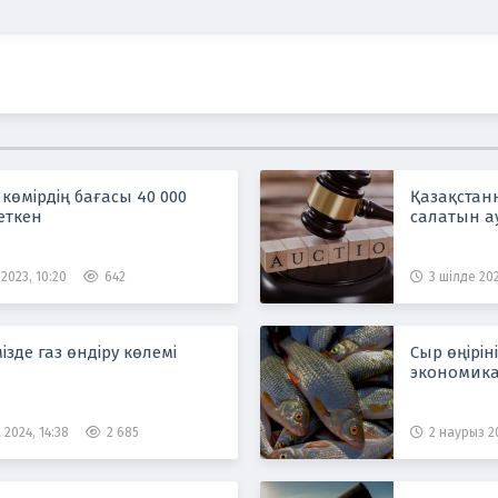
 көмірдің бағасы 40 000
Қазақстан
еткен
салатын а
2023, 10:20
642
3 шілде 202
ізде газ өндіру көлемі
Сыр өңірі
экономика
 2024, 14:38
2 685
2 наурыз 20