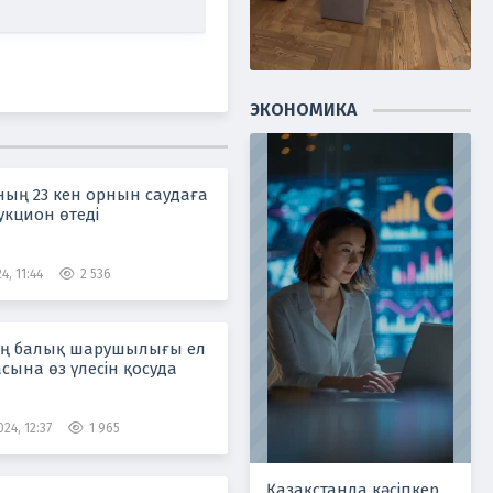
ЭКОНОМИКА
ның 23 кен орнын саудаға
укцион өтеді
4, 11:44
2 536
нің балық шарушылығы ел
сына өз үлесін қосуда
24, 12:37
1 965
Қазақстанда кәсіпкер