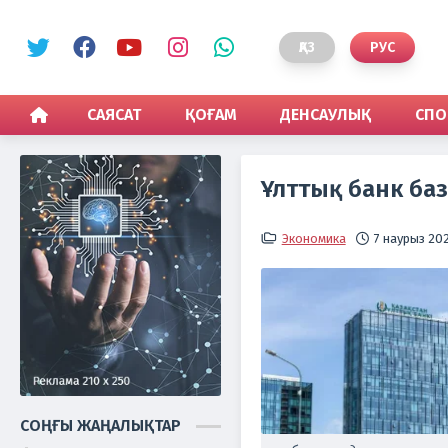
ҚАЗ
РУС
САЯСАТ
ҚОҒАМ
ДЕНСАУЛЫҚ
СПО
Ұлттық банк ба
Экономика
7 наурыз 202
СОҢҒЫ ЖАҢАЛЫҚТАР