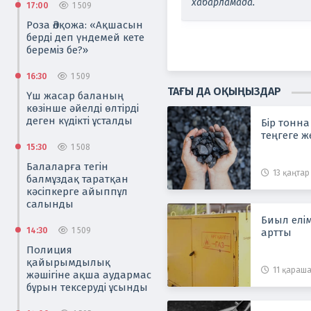
хабарламада.
17:00
1 509
Роза Әлқожа: «Ақшасын
берді деп үндемей кете
береміз бе?»
16:30
1 509
ТАҒЫ ДА ОҚЫҢЫЗДАР
Үш жасар баланың
көзінше әйелді өлтірді
деген күдікті ұсталды
Бір тонна
теңгеге ж
15:30
1 508
Балаларға тегін
13 қаңтар 
балмұздақ таратқан
кәсіпкерге айыппұл
салынды
Биыл елім
14:30
1 509
артты
Полиция
қайырымдылық
11 қараша
жәшігіне ақша аудармас
бұрын тексеруді ұсынды