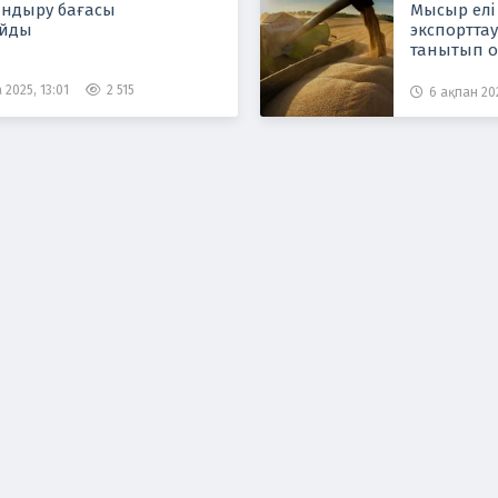
андыру бағасы
Мысыр елі
айды
экспортта
танытып 
 2025, 13:01
2 515
6 ақпан 202