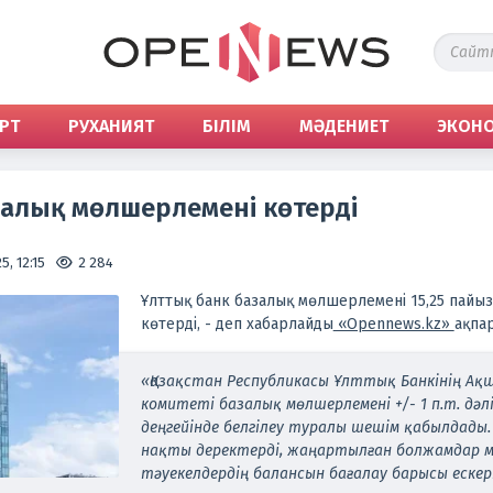
РТ
РУХАНИЯТ
БІЛІМ
МӘДЕНИЕТ
ЭКОН
залық мөлшерлемені көтерді
5, 12:15
2 284
Ұлттық банк базалық мөлшерлемені 15,25 пайызд
көтерді, - деп хабарлайды
«Opennews.kz»
ақпар
«Қазақстан Республикасы Ұлттық Банкінің А
комитеті базалық мөлшерлемені +/- 1 п.т. дәл
деңгейінде белгілеу туралы шешім қабылдады
нақты деректерді, жаңартылған болжамдар 
тәуекелдердің балансын бағалау барысы ескеріл