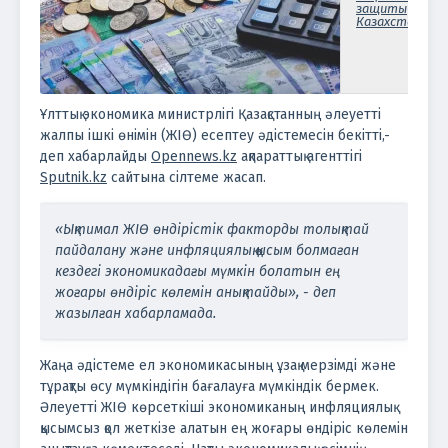
защиты
Казахстана
Ұлттық экономика министрлігі Қазақстанның әлеуетті
жалпы ішкі өнімін (ЖІӨ) есептеу әдістемесін бекітті,-
деп хабарлайды
Opennews.kz
ақпараттық агенттігі
Sputnik.kz
сайтына сілтеме жасап.
«Ықтимал ЖІӨ өндірістік факторды толықтай
пайдалану және инфляциялық қысым болмаған
кездегі экономикадағы мүмкін болатын ең
жоғары өндіріс көлемін анықтайды», - деп
жазылған хабарламада.
Жаңа әдістеме ел экономикасының ұзақ мерзімді және
тұрақты өсу мүмкіндігін бағалауға мүмкіндік бермек.
Әлеуетті ЖІӨ көрсеткіші экономиканың инфляциялық
қысымсыз қол жеткізе алатын ең жоғары өндіріс көлемін