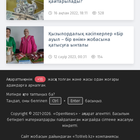
қайтарылады?
16 ақпан 2022, 18:11
528
Қызылордалық кәсіпкерлер «Бір
ауыл – бір өнім» жобасына
қатысуға ынталы
12 сәуір 2023, 00:31
154
Ақпараттық өнім
+18
жасқа толған және жасы одан жоғары
адамдарға арналған.
Мәтінде қате таптыңыз ба?
Таңдап, оны белгілеп
Ctrl
+
Enter
басыңыз.
Copyright © 2021-2026. «OpenNews» - ақпарат агенттігі. Басылым
бетіндегі материалдарды пайдаланған жағдайда сілтеме жасалуы
міндетті.
Сайт жобасын дайындаған «ToWeb.kz» компаниясы.