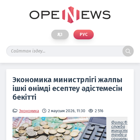
ҚАЗ
РУС
Экономика министрлігі жалпы
ішкі өнімді есептеу әдістемесін
бекітті
Экономика
2 маусым 2026, 11:30
2 516
Фото:©Пресс
служба
министерств
труда и
социальной