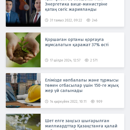
Энергетика вице-министріне
қатаң сөгіс жарияланды
31 тамыз 2022, 09:22
246
Қоршаған ортаны қорғауға
жұмсалатын қаражат 37% өсті
17 шілде 2024, 12:57
2 571
Елімізде көпбалалы және тұрмысы
төмен отбасылар үшін 150-ге жуық
жер үй салынады
14 қыркүйек 2022, 10:11
909
Шет елге заңсыз шығарылған
миллиардттар Қазақстанға қалай