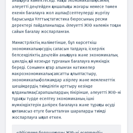
анықтауға көмектеседі. Нақты экономикалық өсімнің
әлеуетті деңгейден қаншалықты жоғары немесе төмен
екенін бағалауға жол ашпақ.
Есептеулерді жүргізу
барысында Ұлттық статистика бюросының ресми
деректері пайдаланылады. Әлеуетті ЖІӨ көлемін тоқсан
сайын бағалау жоспарланған.
Министрліктің мәліметінше, бұл көрсеткіш
экономикалық өсудің сапасын талдауға, іскерлік
белсенділіктің деңгейін анықтауға және экономикалық
циклдің қай кезеңде тұрғанын бағалауға мүмкіндік
береді. Сонымен қатар алынған нәтижелер
макроэкономикалық саясатты қалыптастыру,
экономикалық болжамдар әзірлеу және мемлекеттік
шешімдердің тиімділігін арттыру кезінде
қолданылмақ.
Сарапшылардың пікірінше, әлеуетті ЖІӨ-ні
тұрақты түрде есептеу экономиканың ішкі
мүмкіндіктерін дәлірек бағалауға және тұрақты өсуді
қамтамасыз етуге бағытталған шараларды тиімді
жоспарлауға ықпал еткен.
«Әдістеме болашақтағы ЖІӨ-ні есептеудің