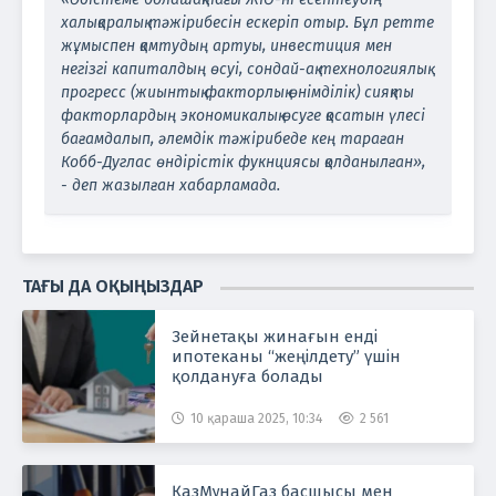
халықаралық тәжірибесін ескеріп отыр. Бұл ретте
жұмыспен қамтудың артуы, инвестиция мен
негізгі капиталдың өсуі, сондай-ақ технологиялық
прогресс (жиынтық факторлық өнімділік) сияқты
факторлардың экономикалық өсуге қосатын үлесі
бағамдалып, әлемдік тәжірибеде кең тараған
Кобб-Дуглас өндірістік фукнциясы қолданылған»,
- деп жазылған хабарламада.
ТАҒЫ ДА ОҚЫҢЫЗДАР
Зейнетақы жинағын енді
ипотеканы “жеңілдету” үшін
қолдануға болады
10 қараша 2025, 10:34
2 561
ҚазМұнайГаз басшысы мен