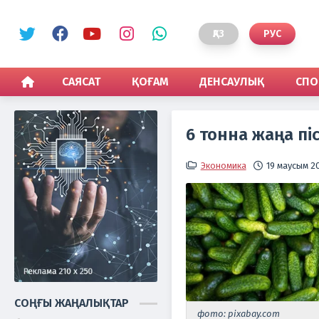
ҚАЗ
РУС
САЯСАТ
ҚОҒАМ
ДЕНСАУЛЫҚ
СПО
6 тонна жаңа пі
Экономика
19 маусым 20
СОҢҒЫ ЖАҢАЛЫҚТАР
фото: pixabay.com