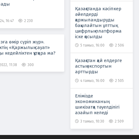
лады
Қазақстанда кәсіпкер
әйелдерді
қаржыландыруды
24, 16:47
2 230
бақылайтын ұлттық
цифрлық платформа
іске қосылды
зға өмір сүріп жүр».
5 тамыз, 16:00
2 506
ктің «Қаржылық сауат»
ы кедейліктен құтқара ма?
Қазақстан қай елдерге
022, 11:38
300
астық экспортын
арттырды
4 тамыз, 16:00
2 505
Елімізде
экономиканың
шикізатқа тәуелділігі
азайып келеді
3 тамыз, 10:30
2 509