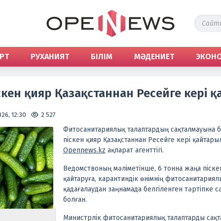
РТ
РУХАНИЯТ
БІЛІМ
МӘДЕНИЕТ
ЭКОН
скен қияр Қазақстаннан Ресейге кері 
26, 12:30
2 527
Фитосанитариялық талаптардың сақталмауына б
піскен қияр Қазақстаннан Ресейге кері қайтары
Оpennews.kz
ақпарат агенттігі.
Ведомствоның мәліметінше, 6 тонна жаңа піске
қайтаруға, карантиндік өнімнің фитосанитариял
қадағалаудан заңнамада белгіленген тәртіпке сә
болған.
Министрлік фитосанитариялық талаптарды сақта