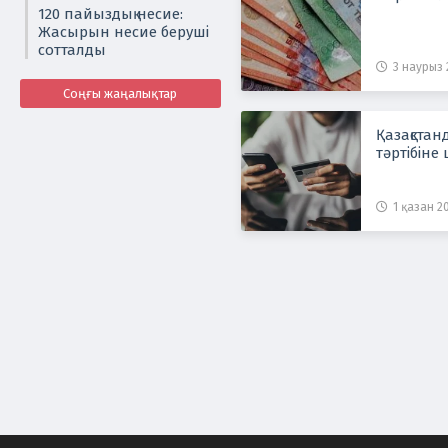
120 пайыздық несие:
Жасырын несие беруші
сотталды
3 наурыз 2
Соңғы жаңалықтар
Қазақстан
тәртібіне
1 қазан 20