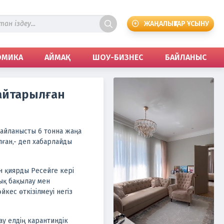
ЖАҢАЛЫҚТАР ҰСЫНУ
ОМИКА
АЙМАҚ
ШОУ-БИЗНЕС
БАЙЛАНЫС
қайтарылған
айланысты 6 тонна жаңа
лған,- деп хабарлайды
н қиярды Ресейге кері
ық бақылау мен
йкес өткізілмеуі негіз
у елдің карантиндік