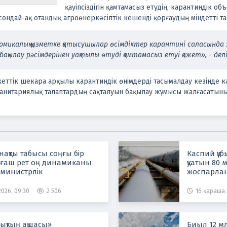
қауіпсіздігін қамтамасыз етудің, карантиндік об
ондай-ақ отандық агроөнеркәсіптік кешенді қорғаудың міндетті та
омикалық қызметке қатысушылар өсімдіктер карантині саласынд
н бақылау рәсімдерінен уақтылы өтуді қамтамасыз етуі қажет», - де
еттік шекара арқылы карантиндік өнімдерді тасымалдау кезінде кар
анитариялық талаптардың сақталуын бақылау жұмысы жалғасатыны
нақты табысы соңғы бір
Каспий құ
ғаш рет оң динамиканы
қуатын 80 
- министрлік
жоспарла
2026, 09:30
2 506
16 қараша 
лықтың ақшасы»
Биыл 12 мл