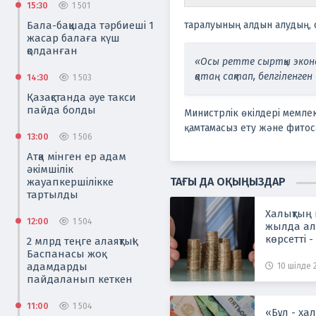
15:30
1 501
Бала-бақшада тәрбиеші 1
таралуының алдын алудың, с
жасар балаға күш
қолданған
«Осы ретте сыртқы экон
қатаң сақтап, белгіленге
14:30
1 503
Қазақстанда әуе такси
пайда болды
Министрлік өкілдері мемлек
қамтамасыз ету және фитос
13:00
1 506
Атқа мінген ер адам
әкімшілік
ТАҒЫ ДА ОҚЫҢЫЗДАР
жауапкершілікке
тартылды
Халықтың 
12:00
1 504
жылда ал
көрсетті 
2 млрд теңге алаяқтық!
Баспанасы жоқ
адамдарды
10 шілде 
пайдаланып кеткен
11:00
1 504
«Бұл - ха