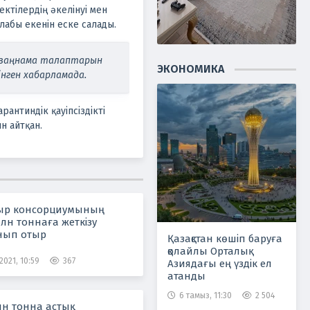
ъектілердің әкелінуі мен
лабы екенін еске салады.
а заңнама талаптарын
ЭКОНОМИКА
лінген хабарламада.
антиндік қауіпсіздікті
н айтқан.
быр консорциумының
млн тоннаға жеткізу
нып отыр
Қазақстан көшіп баруға
қолайлы Орталық
2021, 10:59
367
Азиядағы ең үздік ел
атанды
6 тамыз, 11:30
2 504
н тонна астық