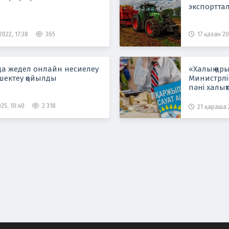
экспортта
022, 17:38
365
17 қазан 20
да жедел онлайн несиелеу
«Халық қары
 шектеу қойылды
Министрлі
пәні халықт
25, 10:40
2 318
21 қараша 2