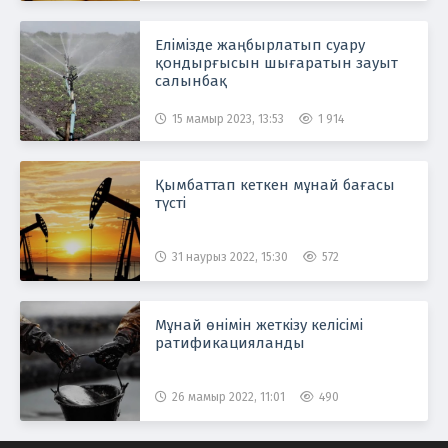
Елімізде жаңбырлатып суару
қондырғысын шығаратын зауыт
салынбақ
15 мамыр 2023, 13:53
1 914
Қымбаттап кеткен мұнай бағасы
түсті
31 наурыз 2022, 15:30
572
Мұнай өнімін жеткізу келісімі
ратификацияланды
26 мамыр 2022, 11:01
490