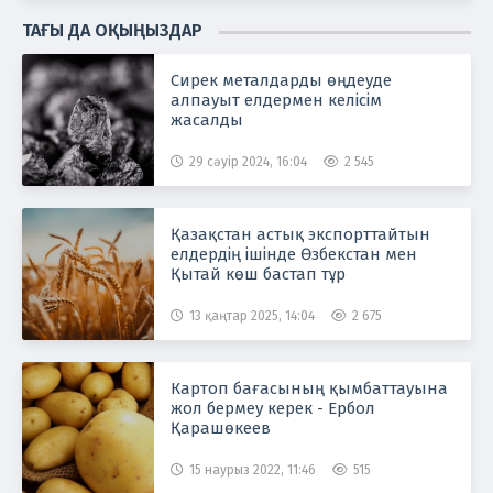
ТАҒЫ ДА ОҚЫҢЫЗДАР
Сирек металдарды өңдеуде
алпауыт елдермен келісім
жасалды
29 сәуір 2024, 16:04
2 545
Қазақстан астық экспорттайтын
елдердің ішінде Өзбекстан мен
Қытай көш бастап тұр
13 қаңтар 2025, 14:04
2 675
Картоп бағасының қымбаттауына
жол бермеу керек - Ербол
Қарашөкеев
15 наурыз 2022, 11:46
515