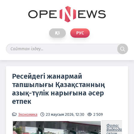
ҚАЗ
РУС
Ресейдегі жанармай
тапшылығы Қазақстанның
азық-түлік нарығына әсер
етпек
Экономика
23 маусым 2026, 12:30
2 509
Фото:
Видеодан
скрин