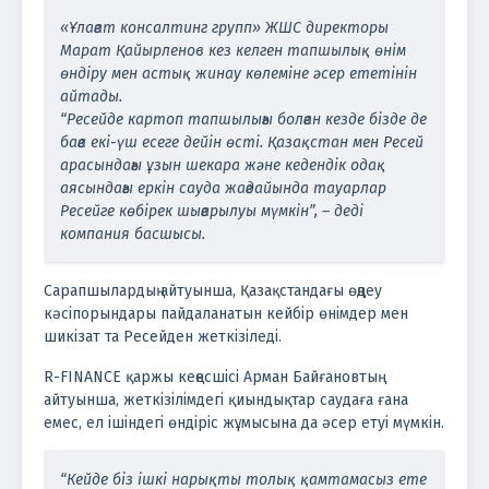
«Ұлағат консалтинг групп» ЖШС директоры
Марат Қайырленов кез келген тапшылық өнім
өндіру мен астық жинау көлеміне әсер ететінін
айтады.
“Ресейде картоп тапшылығы болған кезде бізде де
баға екі-үш есеге дейін өсті. Қазақстан мен Ресей
арасындағы ұзын шекара және кедендік одақ
аясындағы еркін сауда жағдайында тауарлар
Ресейге көбірек шығарылуы мүмкін”, – деді
компания басшысы.
Сарапшылардың айтуынша, Қазақстандағы өңдеу
кәсіпорындары пайдаланатын кейбір өнімдер мен
шикізат та Ресейден жеткізіледі.
R-FINANCE қаржы кеңесшісі Арман Байғановтың
айтуынша, жеткізілімдегі қиындықтар саудаға ғана
емес, ел ішіндегі өндіріс жұмысына да әсер етуі мүмкін.
“Кейде біз ішкі нарықты толық қамтамасыз ете