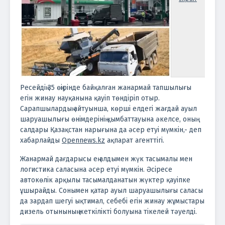
Ресейдің 35 өңірінде байқалған жанармай тапшылығы
егін жинау науқанына қауіп төндіріп отыр.
Сарапшылардың айтуынша, көрші елдегі жағдай ауыл
шаруашылығы өнімдерінің қымбаттауына әкелсе, оның
салдары Қазақстан нарығына да әсер етуі мүмкін,- деп
хабарлайды
Оpennews.kz
ақпарат агенттігі.
Жанармай дағдарысы ең алдымен жүк тасымалы мен
логистика саласына әсер етуі мүмкін. Әсіресе
автокөлік арқылы тасымалданатын жүктер қауіпке
ұшырайды. Сонымен қатар ауыл шаруашылығы саласы
да зардап шегуі ықтимал, себебі егін жинау жұмыстары
дизель отынының жеткілікті болуына тікелей тәуелді.