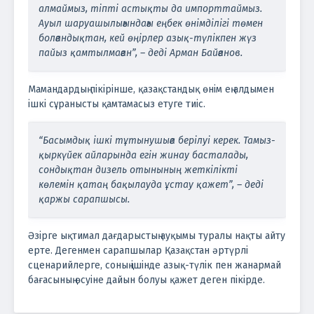
алмаймыз, тіпті астықты да импорттаймыз.
Ауыл шаруашылығындағы еңбек өнімділігі төмен
болғандықтан, кей өңірлер азық-түлікпен жүз
пайыз қамтылмаған”, – деді Арман Байғанов.
Мамандардың пікірінше, қазақстандық өнім ең алдымен
ішкі сұранысты қамтамасыз етуге тиіс.
“Басымдық ішкі тұтынушыға берілуі керек. Тамыз-
қыркүйек айларында егін жинау басталады,
сондықтан дизель отынының жеткілікті
көлемін қатаң бақылауда ұстау қажет”, – деді
қаржы сарапшысы.
Әзірге ықтимал дағдарыстың ауқымы туралы нақты айту
ерте. Дегенмен сарапшылар Қазақстан әртүрлі
сценарийлерге, соның ішінде азық-түлік пен жанармай
бағасының өсуіне дайын болуы қажет деген пікірде.