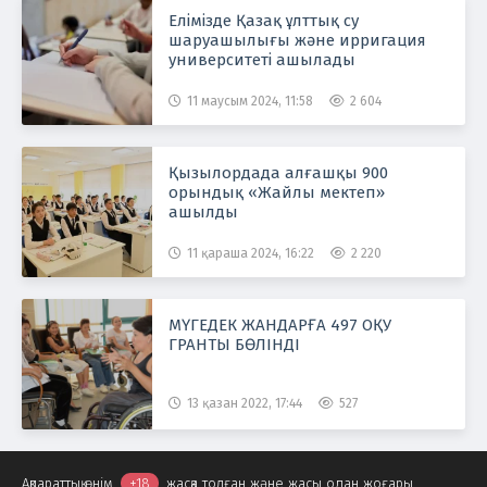
Елімізде Қазақ ұлттық су
шаруашылығы және ирригация
университеті ашылады
11 маусым 2024, 11:58
2 604
Қызылордада алғашқы 900
орындық «Жайлы мектеп»
ашылды
11 қараша 2024, 16:22
2 220
МҮГЕДЕК ЖАНДАРҒА 497 ОҚУ
ГРАНТЫ БӨЛІНДІ
13 қазан 2022, 17:44
527
Ақпараттық өнім
+18
жасқа толған және жасы одан жоғары