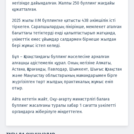
негізінде дайындалған. Жалпы 250 буллинг жағдайы
құжатталған.
2025 жылы ІІМ буллингке қатысты 438 әкімшілік істі
тіркеген. Сарапшылардың пікірінше, мемлекет аталған
бағыттағы тетіктерді енді қалыптастырып жатқанда,
үкіметтік емес ұйымдар салдармен бірнеше жылдан
бері жұмыс істеп келеді.
Бұл – Қазақстандағы буллинг мәселесіне арналған
алғашқы әдістемелік құрал. Оның негізіне Алматы,
Астана, Қарағанды, Павлодар, Шымкент, Шығыс Қазақстан
және Маңғыстау облыстарының мамандарымен бірге
жүргізілген төрт жылдық практикалық жұмыс еніп
отыр.
Айта кететін жайт, Оқу-ағарту министрлігі балаға
буллинг жасалғаны туралы хабар 1 сағатта уәкілетті
органдарға жіберілуге міндеттеген.