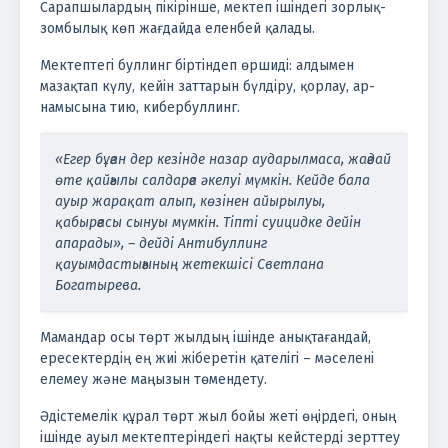
Сарапшылардың пікірінше, мектеп ішіндегі зорлық-
зомбылық көп жағдайда еленбей қалады.
Мектептегі буллинг біртіндеп өршиді: алдымен
мазақтап күлу, кейін заттарын бүлдіру, қорлау, ар-
намысына тию, кибербуллинг.
«Егер бұған дер кезінде назар аударылмаса, жағдай
өте қайғылы салдарға әкелуі мүмкін. Кейде бала
ауыр жарақат алып, көзінен айырылуы,
қабырғасы сынуы мүмкін. Тіпті суицидке дейін
апарады», – дейді Антибуллинг
қауымдастығының жетекшісі Светлана
Богатырева.
Мамандар осы төрт жылдың ішінде анықтағандай,
ересектердің ең жиі жіберетін қателігі – мәселені
елемеу және маңызын төмендету.
Әдістемелік құрал төрт жыл бойы жеті өңірдегі, оның
ішінде ауыл мектептеріндегі нақты кейстерді зерттеу