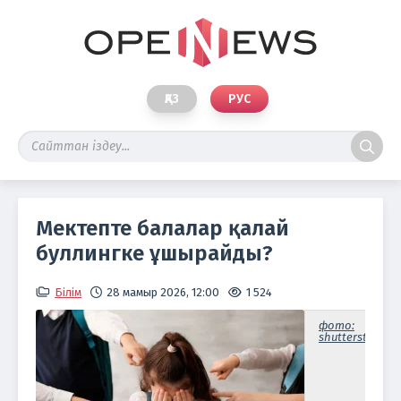
ҚАЗ
РУС
Мектепте балалар қалай
буллингке ұшырайды?
Білім
28 мамыр 2026, 12:00
1 524
фото:
shutterstock