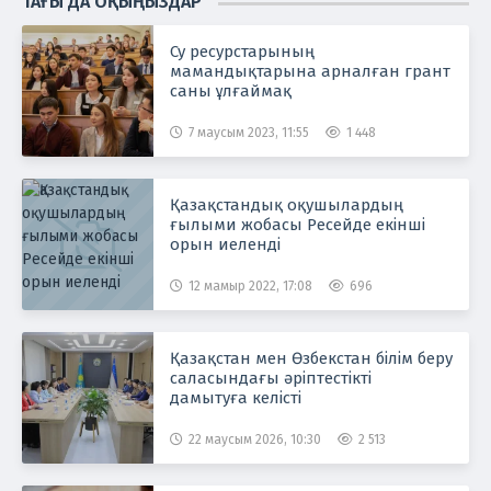
ТАҒЫ ДА ОҚЫҢЫЗДАР
Су ресурстарының
мамандықтарына арналған грант
саны ұлғаймақ
7 маусым 2023, 11:55
1 448
Қазақстандық оқушылардың
ғылыми жобасы Ресейде екінші
орын иеленді
12 мамыр 2022, 17:08
696
Қазақстан мен Өзбекстан білім беру
саласындағы әріптестікті
дамытуға келісті
22 маусым 2026, 10:30
2 513