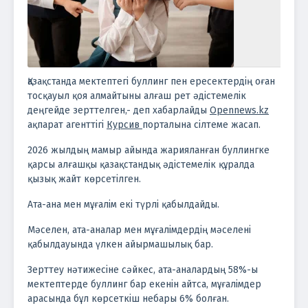
Қазақстанда мектептегі буллинг пен ересектердің оған
тосқауыл қоя алмайтыны алғаш рет әдістемелік
деңгейде зерттелген,- деп хабарлайды
Оpennews.kz
ақпарат агенттігі
Курсив
порталына сілтеме жасап.
2026 жылдың мамыр айында жарияланған буллингке
қарсы алғашқы қазақстандық әдістемелік құралда
қызық жайт көрсетілген.
Ата-ана мен мұғалім екі түрлі қабылдайды.
Мәселен, ата-аналар мен мұғалімдердің мәселені
қабылдауында үлкен айырмашылық бар.
Зерттеу нәтижесіне сәйкес, ата-аналардың 58%-ы
мектептерде буллинг бар екенін айтса, мұғалімдер
арасында бұл көрсеткіш небары 6% болған.