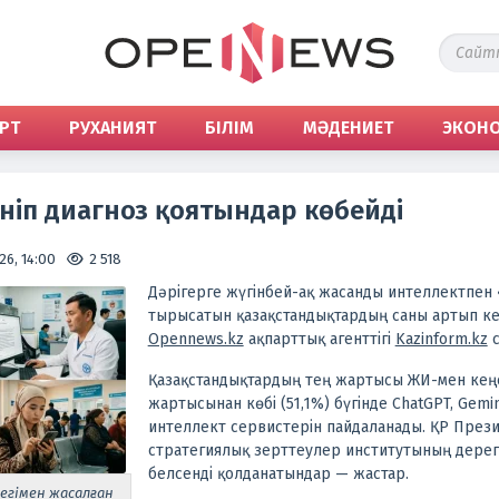
РТ
РУХАНИЯТ
БІЛІМ
МӘДЕНИЕТ
ЭКОН
ніп диагноз қоятындар көбейді
26, 14:00
2 518
Дәрігерге жүгінбей-ақ жасанды интеллектпен «
тырысатын қазақстандықтардың саны артып кел
Opennews.kz
ақпарттық агенттігі
Kazinform.kz
с
Қазақстандықтардың тең жартысы ЖИ-мен кеңе
жартысынан көбі (51,1%) бүгінде ChatGPT, Gemi
интеллект сервистерін пайдаланады. ҚР През
стратегиялық зерттеулер институтының дерегі
белсенді қолданатындар — жастар.
егімен жасалған