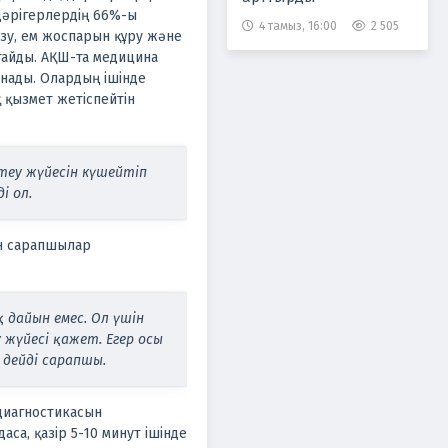
дәрігерлердің 66%-ы
4 тамыз, 16:00
2 505
ізу, ем жоспарын құру және
стайды. АҚШ-та медицина
анады. Олардың ішінде
 қызмет жетіспейтін
теу жүйесін күшейтіп
і ол.
ен сарапшылар
дайын емес. Ол үшін
 жүйесі қажет. Егер осы
 дейді сарапшы.
 диагностикасын
аса, қазір 5-10 минут ішінде