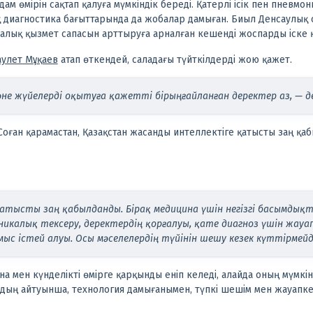
дам өмірін сақтап қалуға мүмкіндік береді.
Қатерлі ісік пен пневмон
 диагностика бағыттарында да жобалар дамыған. Биыл Денсаулық с
лық қызмет сапасын арттыруға арналған кешенді жоспарды іске 
аулет Мұқаев
атап өткендей, саладағы түйткілдерді жою қажет.
не жүйелерді оқытуға қажетті бірыңғайланған деректер аз, — д
 Соған қарамастан, Қазақстан жасанды интеллектіге қатысты заң қа
атысты заң қабылданды. Бірақ медицина үшін негізгі басымдық
иникалық тексеру, деректердің қорғалуы, қате диагноз үшін жауа
мыс істей алуы. Осы мәселелердің түйінін шешу кезек күттірмейді
 мен күнделікті өмірге қарқынды еніп келеді, алайда оның мүмкінд
дың айтуынша, технология дамығанымен, түпкі шешім мен жауапк