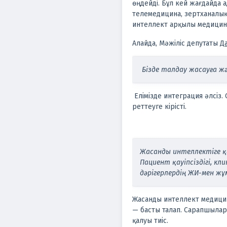
өңдейді. Бұл кей жағдайда а
телемедицина, зертханалық
интеллект арқылы медицина
Алайда, Мәжіліс депутаты
Д
Бізде талдау жасауға жә
Елімізде интеграция әлсіз.
реттеуге кірісті.
Жасанды интеллектіге қ
Пациент қауіпсіздігі, кл
дәрігерлердің ЖИ-мен жұ
Жасанды интеллект медицина
— басты талап. Сарапшылар
қалуы тиіс.