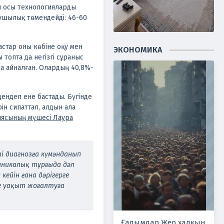
ы осы технологияларды
ғушылық төмендейді: 46-60
астар оны көбіне оқу мен
ЭКОНОМИКА
 топта да негізгі сұраныс
на айналған. Олардың 40,8%-
ендеп ене бастады. Бүгінде
ін сипаттап, алдын ала
иясының мүшесі Лаура
і диагнозға күмәнданып
линикалық тұрғыда дәл
ейін ғана дәрігерге
йде уақыт жоғалтуға
Ғалымдар Жер халқын