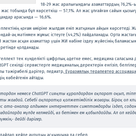
18-29 жас аралығындағы азаматтардың 76,2%-
 жас тобында бұл көрсеткіш — 57,1%. Ал жас ұлғайған сайын қызы
сқандар арасында — 16,6%.
лектінің қоғам өміріне жылдам еніп жатқанын айқын көрсетеді. Ж
сондай-ақ мәтінмен жұмыс істеуге (44,2%) пайдаланады. Орта жастағы
61 жастан асқан азаматтар үшін ЖИ көбіне іздеу жүйесінің баламасы
 ретінде қолданады.
еллект тек күнделікті цифрлық әдетке емес, медицина саласына д
tGPT секілді сервистерге медициналық деректерін енгізіп, белгілер
ы тәжірибелі дәрігер, педиатр,
Еуразиялық терапевтер ассоциац
ің көбейгенін айтады.
мтордан немесе ChatGPT сияқты құралдардан ақпарат оқып, тіпт
ыпты жағдай. Себебі ақпаратқа қолжетімділік жоғары. Бірақ ол к
жас ата-аналар алдымен интернеттен симптомдарды іздеп, содан к
жағдайларда мүлде келмейді, өз бетімен ем қабылдайды. Ал ол ке
мкін,- дейді дәрігер.
дайлар кейде аурудың асқынуына да себеп.