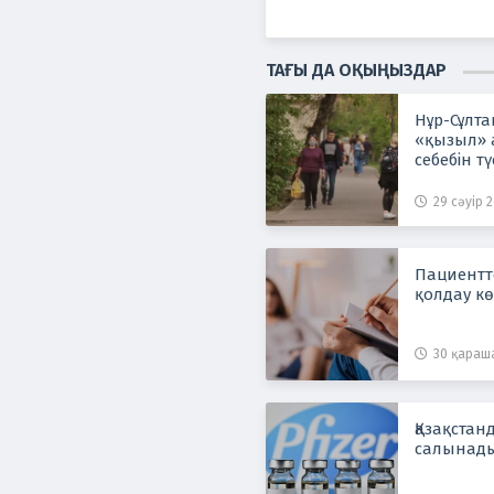
ТАҒЫ ДА ОҚЫҢЫЗДАР
Нұр-Сұлта
«қызыл» а
себебін тү
29 сәуір 2
Пациентт
қолдау к
30 қараша
Қазақстан
салынад