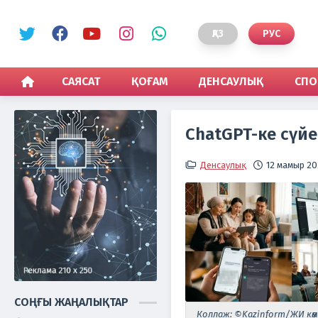
ҚАЗ
РУС
САЯСАТ
ҚОҒАМ
ДЕНСАУЛЫҚ
СПО
ChatGPT-ке сүйе
Денсаулық
12 мамыр 20
СОҢҒЫ ЖАҢАЛЫҚТАР
Коллаж: ©Kazinform/ЖИ көм