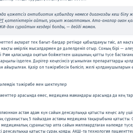
да қажетсіз антибиотик қабылдау немесе диагнозды кеш білу ж
PT
қателіктерін айтып, уақыт жоғалтамын. Ата-аналар оған қат
ЖИ-дан сұрайтын кездері болды, — дейді маман.
рнеттегі ақпарат тек бағыт-бағдар ретінде қабылдануы тиіс, ал нақ
ы нақты өмірлік мысалдармен де дәлелденіп отыр. Соның бірі — әле
мді Рим қаласында оқитын бойжеткен шашының қатты түсе бастаған
 арқылы іздеген.
Дәрігер кеңесінсіз ұсынылған препараттарды қолд
н айырылған. Қазір ол тәжірибесін бөлісіп, желі қолданушыларын 
 әлемдік тәжірибе мен шектеулер
иенттер арасында емес, медицина мамандары арасында да кең тар
лионнан астам адам күн сайын денсаулыққа қатысты кеңес алу үш
лық сұраныстың 5 пайыздан астамы медицина тақырыбына қатысты.
е медициналық сұраныстар апта сайын миллиардтаған көлемде түсе
і денсаулыққа қатысты сұрақ қояды.
АҚШ-та технология пациенттер