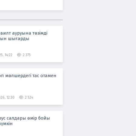
вилт ауруына төзімді
рпын шығарды
5, 14:22
2 375
өп мөлшердегі тас отамен
26, 12:30
2 524
ус салдары өмір бойы
мүмкін