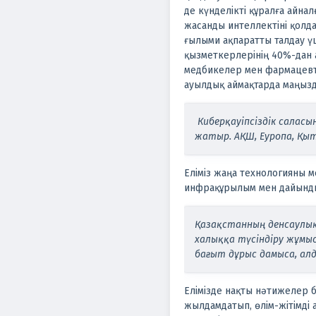
де күнделікті құралға айн
жасанды интеллектіні қолда
ғылыми ақпаратты талдау ү
қызметкерлерінің 40%-дан
медбикелер мен фармацевт
ауылдық аймақтарда маңызд
Киберқауіпсіздік салас
жатыр.
АҚШ, Еуропа, Қы
Еліміз жаңа технологияны 
инфрақұрылым мен дайындық
Қазақстанның денсаулық
халыққа түсіндіру жұмыс
бағыт дұрыс дамыса, алда
Елімізде нақты нәтижелер б
жылдамдатып, өлім-жітімді а