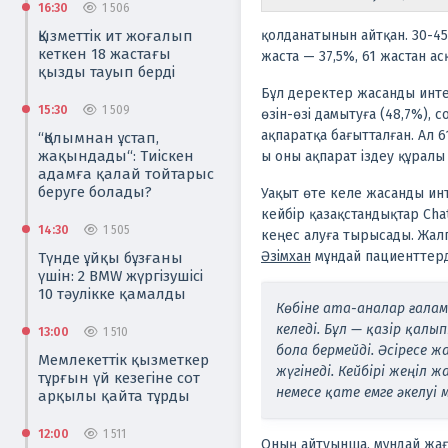
16:30
1 506
Қызметтік ит жоғалып
қолданатынын айтқан. 30-45
кеткен 18 жастағы
жаста — 37,5%, 61 жастан а
қызды тауып берді
Бұл деректер жасанды интел
15:30
1 509
өзін-өзі дамытуға (48,7%), 
ақпаратқа бағытталған. Ал 
“Қолымнан ұстап,
жақындады“: Тиіскен
ы оны ақпарат іздеу құралы
адамға қалай тойтарыс
беруге болады?
Уақыт өте келе жасанды инт
кейбір қазақстандықтар Cha
14:30
1 505
кеңес алуға тырысады.
Жалп
Әзімхан
мұндай пациенттерд
Түнде ұйқы бұзғаны
үшін: 2 BMW жүргізушісі
10 тәулікке қамалды
Көбіне ата-аналар ғала
келеді. Бұл — қазір қал
13:00
1 510
бола бермейді. Әсіресе 
Мемлекеттік қызметкер
жүгінеді. Кейбірі жеңіл 
тұрғын үй кезегіне сот
немесе қате емге әкелуі мү
арқылы қайта тұрды
12:00
1 511
Оның айтуынша, мұндай жағ