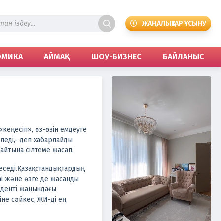
ЖАҢАЛЫҚТАР ҰСЫНУ
ОМИКА
АЙМАҚ
ШОУ-БИЗНЕС
БАЙЛАНЫС
кеңесіп», өз-өзін емдеуге
еді,- деп хабарлайды
айтына сілтеме жасап.
седі.
Қазақстандықтардың
ni және өзге де жасанды
иденті жанындағы
не сәйкес, ЖИ-ді ең