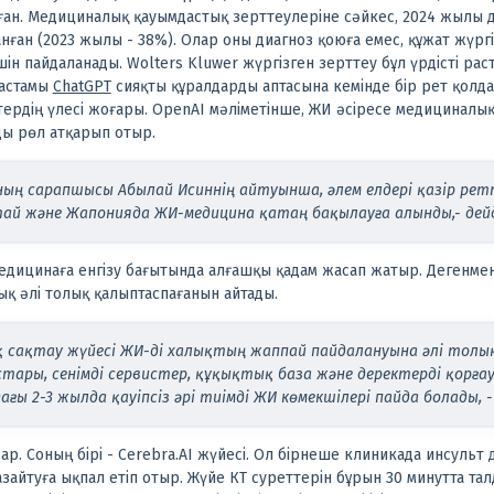
алған. Медициналық қауымдастық зерттеулеріне сәйкес, 2024 жылы 
нған (2023 жылы - 38%). Олар оны диагноз қоюға емес, құжат жүрг
шін пайдаланады.
Wolters Kluwer жүргізген зерттеу бұл үрдісті ра
 астамы
ChatGPT
сияқты құралдарды аптасына кемінде бір рет қолд
ердің үлесі жоғары.
OpenAI мәліметінше, ЖИ әсіресе медициналық
ы рөл атқарып отыр.
ының сарапшысы Абылай Исиннің айтуынша, әлем елдері қазір рет
тай және Жапонияда ЖИ-медицина қатаң бақылауға алынды,- дейд
медицинаға енгізу бағытында алғашқы қадам жасап жатыр. Дегенм
 әлі толық қалыптаспағанын айтады.
 сақтау жүйесі ЖИ-ді халықтың жаппай пайдалануына әлі толық 
тары, сенімді сервистер, құқықтық база және деректерді қорғау
ғы 2-3 жылда қауіпсіз әрі тиімді ЖИ көмекшілері пайда болады, -
ар. Соның бірі - Cerebra.AI жүйесі. Ол бірнеше клиникада инсульт
зайтуға ықпал етіп отыр. Жүйе КТ суреттерін бұрын 30 минутта талд