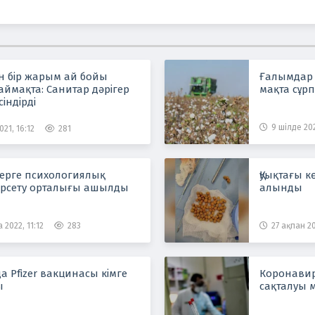
н бір жарым ай бойы
Ғалымдар 
ймақта: Cанитар дәрігер
мақта сұ
сіндірді
9 шілде 202
021, 16:12
281
ерге психологиялық
Қуықтағы к
өрсету орталығы ашылды
алынды
 2022, 11:12
283
27 ақпан 20
да Pfizer вакцинасы кімге
Коронавир
ы
сақталуы 