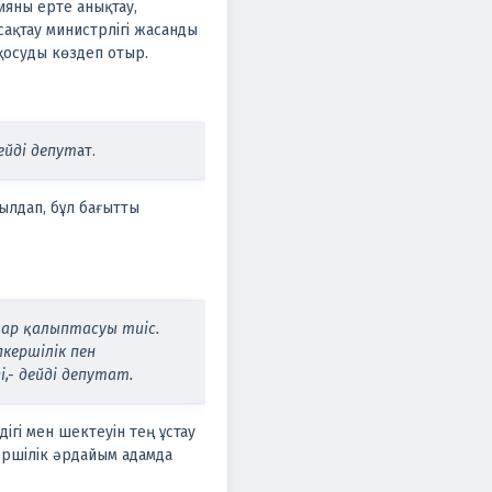
ияны ерте анықтау,
ақтау министрлігі жасанды
қосуды көздеп отыр.
ейді депут
ат.
былдап, бұл бағытты
тар қалыптасуы тиіс.
пкершілік пен
,- дейді депутат.
ігі мен шектеуін тең ұстау
ершілік әрдайым адамда