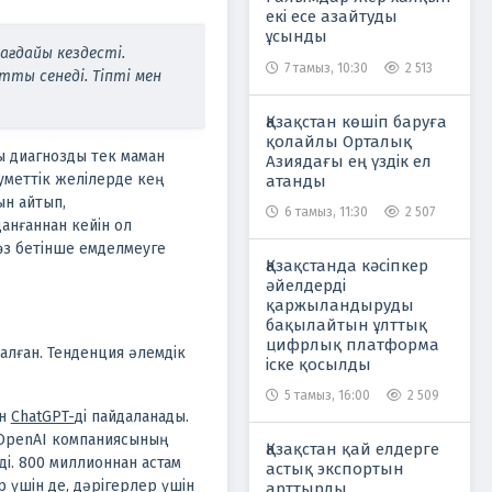
екі есе азайтуды
ұсынды
ағдайы кездесті.
7 тамыз, 10:30
2 513
ты сенеді. Тіпті мен
Қазақстан көшіп баруға
қолайлы Орталық
ты диагнозды тек маман
Азиядағы ең үздік ел
уметтік желілерде кең
атанды
ын айтып,
6 тамыз, 11:30
2 507
анғаннан кейін ол
өз бетінше емделмеуге
Қазақстанда кәсіпкер
әйелдерді
қаржыландыруды
бақылайтын ұлттық
цифрлық платформа
алған. Тенденция әлемдік
іске қосылды
5 тамыз, 16:00
2 509
ін
ChatGPT-
ді пайдаланады.
OpenAI компаниясының
Қазақстан қай елдерге
ді. 800 миллионнан астам
астық экспортын
 үшін де, дәрігерлер үшін
арттырды