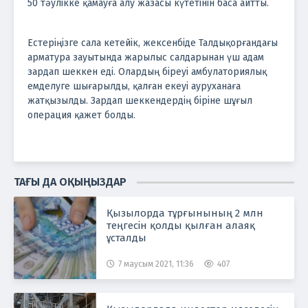
50 тәулікке қамауға алу жазасы күтетінін баса айтты.
Естеріңізге сала кетейік, жексенбіде Талдықорғандағы
арматура зауытында жарылыс салдарынан үш адам
зардап шеккен еді. Олардың біреуі амбулаториялық
емделуге шығарылды, қалған екеуі ауруханаға
жатқызылды. Зардап шеккендердің біріне шұғыл
операция қажет болды.
ТАҒЫ ДА ОҚЫҢЫЗДАР
Қызылорда тұрғынының 2 млн
теңгесін қолды қылған алаяқ
ұсталды
7 маусым 2021, 11:36
407