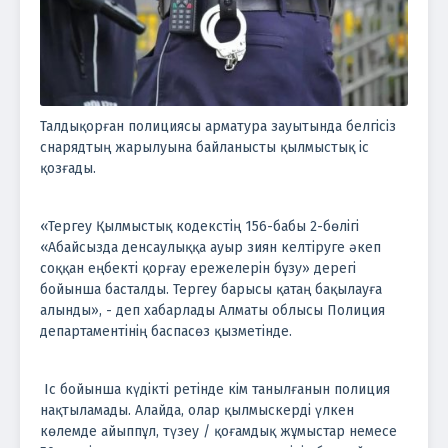
Талдықорған полициясы арматура зауытында белгісіз
снарядтың жарылуына байланысты қылмыстық іс
қозғады.
«Тергеу Қылмыстық кодекстің 156-бабы 2-бөлігі
«Абайсызда денсаулыққа ауыр зиян келтіруге әкеп
соққан еңбекті қорғау ережелерін бұзу» дерегі
бойынша басталды. Тергеу барысы қатаң бақылауға
алынды», - деп хабарлады Алматы облысы Полиция
департаментінің баспасөз қызметінде.
Іс бойынша күдікті ретінде кім танылғанын поли
ция
нақтыламады. Алайда, олар қылмыскерді үлкен
көлемде айыппұл, түзеу / қоғамдық жұмыстар немесе