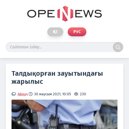
ҚАЗ
РУС
Талдықорған зауытындағы
жарылыс
Аймақ
30 маусым 2021, 10:05
230
Фо
pix