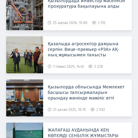
Қызылордада инвестор мәселесін
прокуратура бақылауына алды
25 ақпан 2026, 15:00
2 512
Қазалыда агросектор дамуына
серпін: Вице-премьер «РЗА» АҚ-
ның жұмысымен танысты
1 тамыз 2025, 14:41
2 228
Қызылорда облысында Мемлекет
басшысы тапсырмаларын
орындау жөнінде мәжіліс өтті
31 қазан 2025, 10:15
2 592
ЖАЛАҒАШ АУДАНЫНДА КЕҢ
КӨЛЕМДІ СЕНБІЛІК ЖҰМЫСТАРЫ