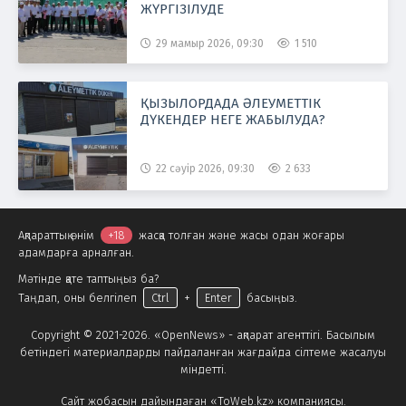
ЖҮРГІЗІЛУДЕ
29 мамыр 2026, 09:30
1 510
ҚЫЗЫЛОРДАДА ӘЛЕУМЕТТІК
ДҮКЕНДЕР НЕГЕ ЖАБЫЛУДА?
22 сәуір 2026, 09:30
2 633
Ақпараттық өнім
+18
жасқа толған және жасы одан жоғары
адамдарға арналған.
Мәтінде қате таптыңыз ба?
Таңдап, оны белгілеп
Ctrl
+
Enter
басыңыз.
Copyright © 2021-2026. «OpenNews» - ақпарат агенттігі. Басылым
бетіндегі материалдарды пайдаланған жағдайда сілтеме жасалуы
міндетті.
Сайт жобасын дайындаған «ToWeb.kz» компаниясы.