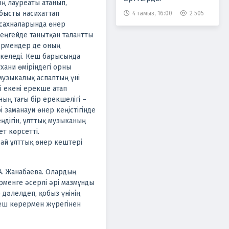
ң лауреаты атанып,
бысты насихаттап
4 тамыз, 16:00
2 505
 сахналарында өнер
деңгейде танытқан талантты
ермендер де оның
келеді.
Кеш барысында
хани өміріндегі орны
 музыкалық аспаптың үні
і екені ерекше атап
ң тағы бір ерекшелігі –
 заманауи өнер кеңістігінде
дігін, ұлттық музыканың
т көрсетті.
дай ұлттық өнер кештері
 А. Жанабаева. Олардың
менге әсерлі әрі мазмұнды
дәлелдеп, қобыз үнінің
кеш көрермен жүрегінен