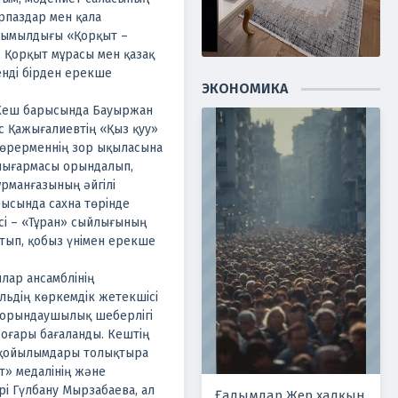
рпаздар мен қала
ымылдығы «Қорқыт –
 Қорқыт мұрасы мен қазақ
енді бірден ерекше
ЭКОНОМИКА
 Кеш барысында Бауыржан
с Қажығалиевтің «Қыз қуу»
көрерменнің зор ықыласына
 шығармасы орындалып,
ұрманғазының әйгілі
ысында сахна төрінде
сі – «Тұран» сыйлығының
ытып, қобыз үнімен ерекше
лар ансамблінің
ьдің көркемдік жетекшісі
ң орындаушылық шеберлігі
жоғары бағаланды.
Кештің
ң қойылымдары толықтыра
ат» медалінің және
рі Гүлбану Мырзабаева, ал
Ғалымдар Жер халқын