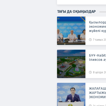
ТАҒЫ ДА ОҚЫҢЫЗДАР
Қызылорд
экономик
жүйелі кү
7 тамыз 20
БҰҰ-Habi
Ілиясов 
8 шілде 20
ЖАЛАҒАШ
ЖАРТЫЖЫ
ЭКОНОМИ
КӨРСЕТКІ