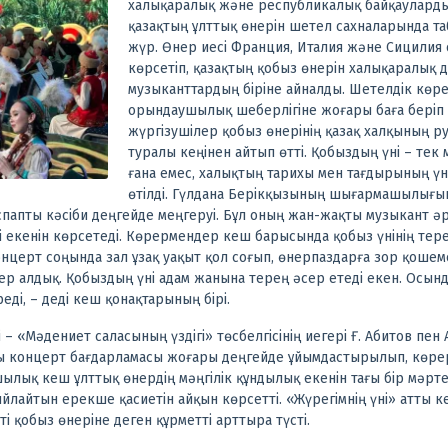
халықаралық және республикалық байқауларды
қазақтың ұлттық өнерін шетел сахналарында та
жүр.
Өнер иесі Франция, Италия және Сицилия
көрсетіп, қазақтың қобыз өнерін халықаралық 
музыканттардың біріне айналды. Шетелдік көр
орындаушылық шеберлігіне жоғары баға беріп 
жүргізушілер қобыз өнерінің қазақ халқының ру
туралы кеңінен айтып өтті. Қобыздың үні – тек
ғана емес, халықтың тарихы мен тағдырының үн
өтілді.
Гүлдана Берікқызының шығармашылығыны
апты кәсіби деңгейде меңгеруі. Бұл оның жан-жақты музыкант әрі
і екенін көрсетеді.
Көрермендер кеш барысында қобыз үнінің терең
Концерт соңында зал ұзақ уақыт қол соғып, өнерпаздарға зор қошеме
ер алдық. Қобыздың үні адам жанына терең әсер етеді екен. Осын
еді, – деді кеш қонақтарының бірі.
– «Мәдениет саласының үздігі» төсбелгісінің иегері Ғ. Абитов пен
ы концерт бағдарламасы жоғары деңгейде ұйымдастырылып, көрер
лық кеш ұлттық өнердің мәңгілік құндылық екенін тағы бір мәрте 
ыйлайтын ерекше қасиетін айқын көрсетті. «Жүрегімнің үні» атты 
і қобыз өнеріне деген құрметті арттыра түсті.