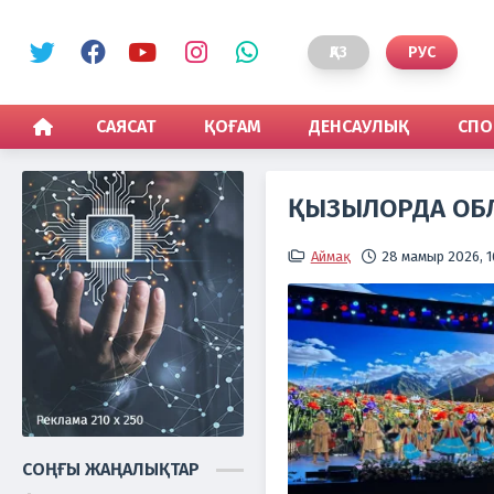
ҚАЗ
РУС
САЯСАТ
ҚОҒАМ
ДЕНСАУЛЫҚ
СПО
ҚЫЗЫЛОРДА ОБЛ
Аймақ
28 мамыр 2026, 1
СОҢҒЫ ЖАҢАЛЫҚТАР