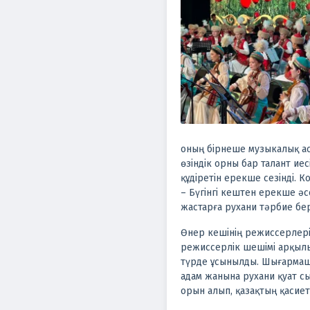
оның бірнеше музыкалық асп
өзіндік орны бар талант иес
құдіретін ерекше сезінді. 
– Бүгінгі кештен ерекше әс
жастарға рухани тәрбие бер
Өнер кешінің режиссерлері 
режиссерлік шешімі арқыл
түрде ұсынылды.
Шығармашы
адам жанына рухани қуат с
орын алып, қазақтың қасиетт