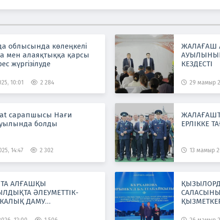
а облысында көлеңкелі
ЖАЛАҒАШ 
а мен алаяқтыққа қарсы
АУЫЛЫНЫ
рес жүргізілуде
КЕЗДЕСТІ
25, 10:01
2 284
29 мамыр 2
tat сарапшысы Нағи
ЖАЛАҒАШТА
ауылында болды
ЕРЛІККЕ Т
25, 14:47
2 302
13 мамыр 2
ТА АЛҒАШҚЫ
ҚЫЗЫЛОРД
ЛДЫҚТА ӘЛЕУМЕТТІК-
САЛАСЫНЫ
КАЛЫҚ ДАМУ
ҚЫЗМЕТКЕР
ШТЕРІ ОҢ НӘТИЖЕ КӨРСЕТТІ