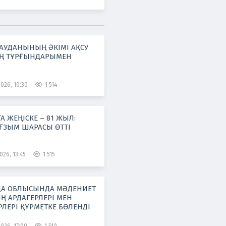
АУДАНЫНЫҢ ӘКІМІ АҚСУ
Ң ТҰРҒЫНДАРЫМЕН
026, 10:30
1 514
 ЖЕҢІСКЕ – 81 ЖЫЛ:
АҒЗЫМ ШАРАСЫ ӨТТІ
026, 13:45
1 515
А ОБЛЫСЫНДА МӘДЕНИЕТ
Ң АРДАГЕРЛЕРІ МЕН
ЛЕРІ ҚҰРМЕТКЕ БӨЛЕНДІ