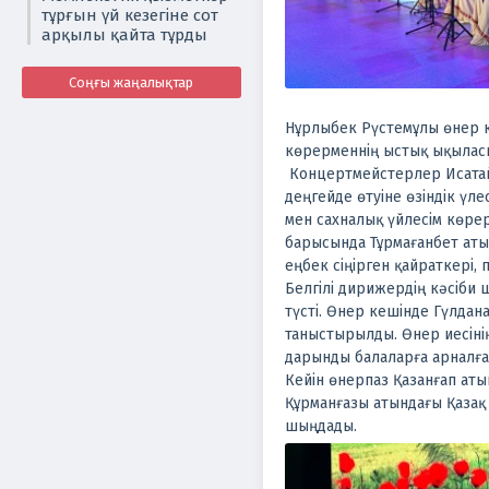
тұрғын үй кезегіне сот
арқылы қайта тұрды
Соңғы жаңалықтар
Нұрлыбек Рүстемұлы өнер к
көрерменнің ыстық ықыласын
Концертмейстерлер Исатай
деңгейде өтуіне өзіндік үл
мен сахналық үйлесім көре
барысында Тұрмағанбет аты
еңбек сіңірген қайраткері,
Белгілі дирижердің кәсіби 
түсті.
Өнер кешінде Гүлдан
таныстырылды. Өнер иесін
дарынды балаларға арналға
Кейін өнерпаз Қазанғап ат
Құрманғазы атындағы Қазақ
шыңдады.