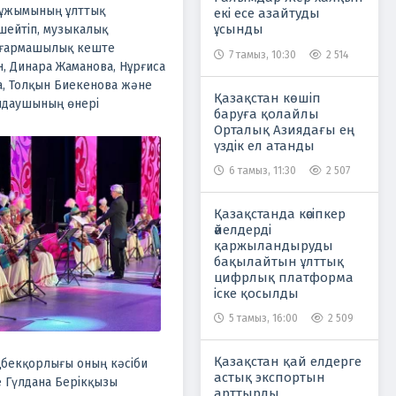
и ұжымының ұлттық
екі есе азайтуды
ұсынды
шейтіп, музыкалық
ғармашылық кеште
7 тамыз, 10:30
2 514
, Динара Жаманова, Нұрғиса
а, Толқын Биекенова және
Қазақстан көшіп
ындаушының өнері
баруға қолайлы
Орталық Азиядағы ең
үздік ел атанды
6 тамыз, 11:30
2 507
Қазақстанда кәсіпкер
әйелдерді
қаржыландыруды
бақылайтын ұлттық
цифрлық платформа
іске қосылды
5 тамыз, 16:00
2 509
Қазақстан қай елдерге
ңбекқорлығы оның кәсіби
астық экспортын
е Гүлдана Берікқызы
арттырды