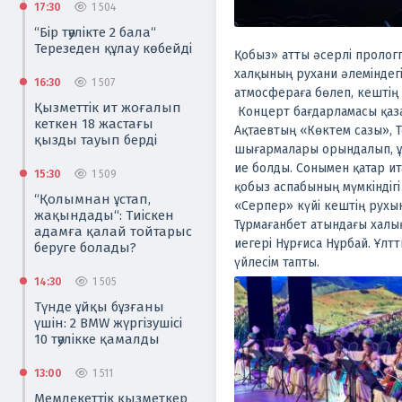
17:30
1 504
“Бір тәулікте 2 бала“
Терезеден құлау көбейді
Қобыз» атты әсерлі пролог
халқының рухани әлеміндег
16:30
1 507
атмосфераға бөлеп, кештің 
Қызметтік ит жоғалып
Концерт бағдарламасы қаза
кеткен 18 жастағы
Ақтаевтың «Көктем сазы», Т
қызды тауып берді
шығармалары орындалып, ұ
ие болды.
Сонымен қатар и
15:30
1 509
қобыз аспабының мүмкіндігі
“Қолымнан ұстап,
«Серпер» күйі кештің рухы
жақындады“: Тиіскен
Тұрмағанбет атындағы халы
адамға қалай тойтарыс
иегері Нұрғиса Нұрбай. Ұлт
беруге болады?
үйлесім тапты.
14:30
1 505
Түнде ұйқы бұзғаны
үшін: 2 BMW жүргізушісі
10 тәулікке қамалды
13:00
1 511
Мемлекеттік қызметкер