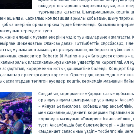
өкілдері, шығармашылық зиялы қауым, жас өне
тұрғындары қатысты.
Шығармашылық кештің ш
пен ашылды. Сахналық композиция арқылы қобыздың шығу тарихы,
і қобыз өнерінің орны көркем түрде бейнеленді. Қойылым көрерм
мазмұнын тереңдете түсті.
қ және әлемдік музыка өнерінің үздік туындыларымен жалғасты.
емірлан Шөкеновтың «Жайсаң дала», Тәттімбеттің «Қосбасар», Тіле
лттық музыка мен заманауи орындаушылық шеберліктің үйлесімі 
талиялық композитор Roberto Di Marino-ның «Катящиеся струны»
 халықаралық классикалық музыкамен үндестіріле көрсетілді. Ал Қ
н асқақтатып, көрерменнің ыстық қошеметіне бөленді.
Концерт бар
қ аспаптар оркестрі өнер көрсетті. Оркестрдің көркемдік жетекші
тық аспаптардан төгілген әуендер кештің көркемдік мазмұнын бай
Сондай-ақ көрерменге «Қорқыт сазы» қобызшы
орындауындағы шығармалар ұсынылды. Ансамбл
– Айнуза Бегімсалова. Қобызшылар ансамбліні
мен сахналық мәдениеті көрермен тарапынан 
көркемдік мазмұнын «Томирис» би ансамбліні
түсті. Ансамбльдің бас балетмейстері – «Шапағ
«Мәдениет саласының үздігі» төсбелгісінің иеге