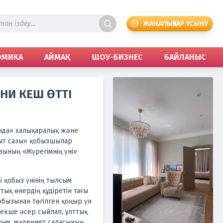
ЖАҢАЛЫҚТАР ҰСЫНУ
ОМИКА
АЙМАҚ
ШОУ-БИЗНЕС
БАЙЛАНЫС
НИ КЕШ ӨТТІ
нда» халықаралық және
ыт сазы» қобызшылар
зының «Жүрегімнің үні»
 қобыз үнінің тылсым
ық өнердің құдіретін тағы
қобызынан төгілген қоңыр үн
екше әсер сыйлап, ұлттық
уым, мәдениет саласының