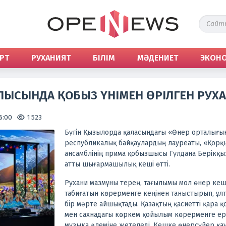
РТ
РУХАНИЯТ
БІЛІМ
МӘДЕНИЕТ
ЭКОН
ЫСЫНДА ҚОБЫЗ ҮНІМЕН ӨРІЛГЕН РУХА
6:00
1 523
Бүгін Қызылорда қаласындағы «Өнер орталығы
республикалық байқаулардың лауреаты, «Қорқ
ансамблінің прима қобызшысы Гүлдана Берікқы
атты шығармашылық кеші өтті.
Рухани мазмұны терең, тағылымы мол өнер кеші
табиғатын көрерменге кеңінен таныстырып, ұлтт
бір мәрте айшықтады.
Қазақтың қасиетті қара 
мен сахнадағы көркем қойылым көрерменге ер
музыка әлеміне жетеледі. Кешке өнерсүйер қа