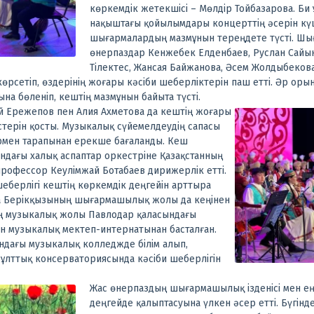
көркемдік жетекшісі – Мөлдір Тойбазарова. Б
нақыштағы қойылымдары концерттің әсерін кү
шығармалардың мазмұнын тереңдете түсті.
Шы
өнерпаздар Кенжебек Елденбаев, Руслан Сайын
Тілектес, Жансая Байжанова, Әсем Жолдыбеков
өрсетіп, өздерінің жоғары кәсіби шеберліктерін паш етті. Әр ор
а бөленіп, кештің мазмұнын байыта түсті.
 Ережепов пен Алия Ахметова да кештің жоғары
естерін қосты. Музыкалық сүйемелдеудің сапасы
рмен тарапынан ерекше бағаланды.
Кеш
ндағы халық аспаптар оркестріне Қазақстанның
 профессор Кеулімжай Ботабаев дирижерлік етті.
шеберлігі кештің көркемдік деңгейін арттыра
а Берікқызының шығармашылық жолы да кеңінен
ің музыкалық жолы Павлодар қаласындағы
н музыкалық мектеп-интернатынан басталған.
ындағы музыкалық колледжде білім алып,
 ұлттық консерваториясында кәсіби шеберлігін
Жас өнерпаздың шығармашылық ізденісі мен е
деңгейде қалыптасуына үлкен әсер етті. Бүгінд