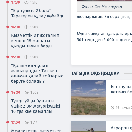
17:30
1 510
Фото: Сая Мәжитқызы
“Бір тәулікте 2 бала“
Терезеден құлау көбейді
жоспарлаған. Ең сорақысы, 
16:30
1 509
Мұны байқаған құзырлы орга
Қызметтік ит жоғалып
501 теңгеден 5 000 теңгеге
кеткен 18 жастағы
қызды тауып берді
15:30
1 509
“Қолымнан ұстап,
жақындады“: Тиіскен
ТАҒЫ ДА ОҚЫҢЫЗДАР
адамға қалай тойтарыс
беруге болады?
Кентаулық
кетеміз б
14:30
1 508
Түнде ұйқы бұзғаны
үшін: 2 BMW жүргізушісі
16 тамыз 
10 тәулікке қамалды
13:00
1 514
Аграрлық 
Мемлекеттік қызметкер