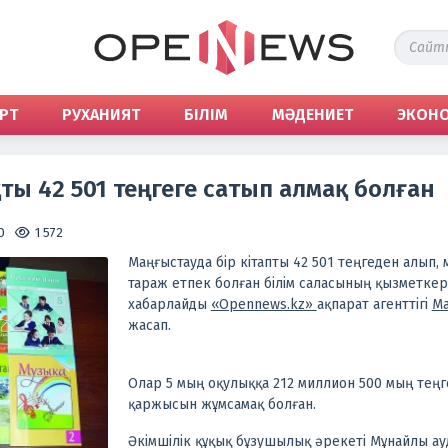
РТ
РУХАНИЯТ
БІЛІМ
МӘДЕНИЕТ
ЭКОН
ты 42 501 теңгеге сатып алмақ болған
0
1 572
Маңғыстауда бір кітапты 42 501 теңгеден алып
тараж етпек болған білім саласының қызметкер
хабарлайды
«Opennews.kz»
ақпарат агенттігі
Ma
жасап.
Олар 5 мың оқулыққа 212 миллион 500 мың тең
қаржысын жұмсамақ болған.
Әкімшілік құқық бұзушылық әрекеті Мұнайлы ау