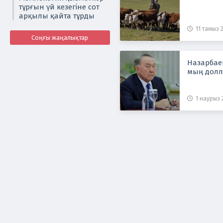
тұрғын үй кезегіне сот
арқылы қайта тұрды
11 тамыз 2
Соңғы жаңалықтар
Назарбаев
мың дол
1 наурыз 2