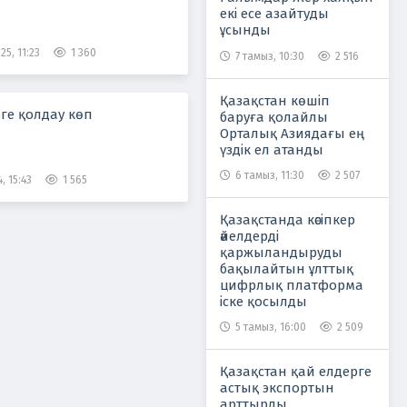
екі есе азайтуды
ұсынды
25, 11:23
1 360
7 тамыз, 10:30
2 516
Қазақстан көшіп
рге қолдау көп
баруға қолайлы
Орталық Азиядағы ең
үздік ел атанды
6 тамыз, 11:30
2 507
, 15:43
1 565
Қазақстанда кәсіпкер
әйелдерді
қаржыландыруды
бақылайтын ұлттық
цифрлық платформа
іске қосылды
5 тамыз, 16:00
2 509
Қазақстан қай елдерге
астық экспортын
арттырды