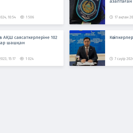
азаптаған
024, 10:54
1 506
17 ақпан 20
 АҚШ саясаткерлеріне 102
Кәсіпкерле
лар шашқан
023, 15:17
1 024
7 сәуір 2024