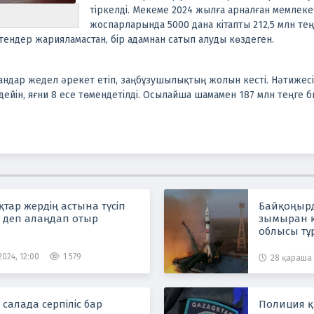
тіркелді. Мекеме 2024 жылға арналған мемлеке
жоспарларында 5000 дана кітапты 212,5 млн те
тендер жарияламастан, бір адамнан сатып алуды көздеген.
ндар жедел әрекет етіп, заңбұзушылықтың жолын кесті. Нәтижесін
 дейін, яғни 8 есе төмендетілді. Осылайша шамамен 187 млн теңге
тар жердің астына түсіп
Байқоңырд
е деп алаңдап отыр
зымыран 
облысы т
2024, 12:00
1 579
28 қараша 
салада серпіліс бар
Полиция қ