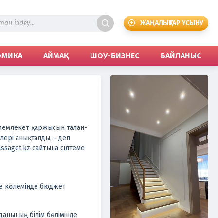
ЖАҢАЛЫҚТАР ҰСЫНУ
ОМИКА
АЙМАҚ
ШОУ-БИЗНЕС
БАЙЛАНЫС
, мемлекет қаржысын талан-
лері анықталды, - деп
ssaget.kz
сайтына сілтеме
ге көлемінде бюджет
данының білім бөлімінде