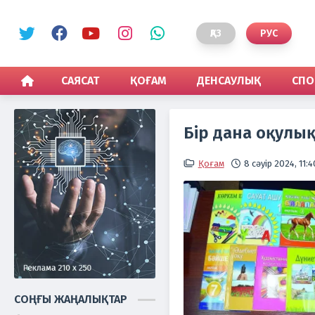
ҚАЗ
РУС
САЯСАТ
ҚОҒАМ
ДЕНСАУЛЫҚ
СПО
Бір дана оқулық
Қоғам
8 сәуір 2024, 11:4
СОҢҒЫ ЖАҢАЛЫҚТАР