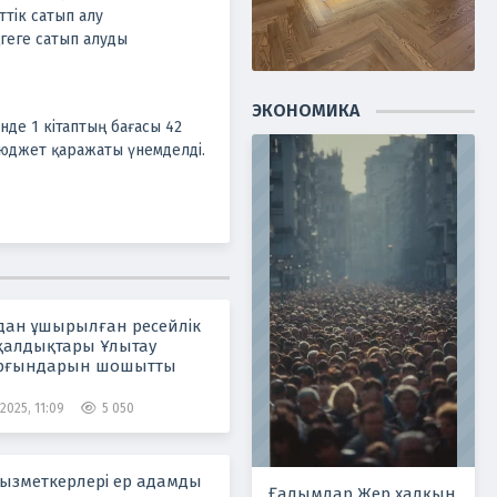
ттік сатып алу
ңгеге сатып алуды
ЭКОНОМИКА
де 1 кітаптың бағасы 42
 бюджет қаражаты үнемделді.
ан ұшырылған ресейлік
қалдықтары Ұлытау
ұрғындарын шошытты
2025, 11:09
5 050
ызметкерлері ер адамды
Ғалымдар Жер халқын