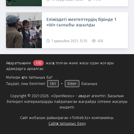
Еліміздегі мектептердің бірінде 1
«Ы» сыныбы ашылды
1 қыркүйек 2021, 12:35
458
Ақпараттық өнім
+18
жасқа толған және жасы одан жоғары
адамдарға арналған.
Мәтінде қате таптыңыз ба?
Таңдап, оны белгілеп
Ctrl
+
Enter
басыңыз.
Copyright © 2021-2026. «OpenNews» - ақпарат агенттігі. Басылым
бетіндегі материалдарды пайдаланған жағдайда сілтеме жасалуы
міндетті.
Сайт жобасын дайындаған «ToWeb.kz» компаниясы.
Сайтқа тапсырыс беру