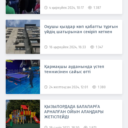
орнынан кетуді міндеттеген
4 қыркүйек 2024, 10:17
1 387
Оқушы қыздар көп қабатты тұрғын
үйдің шатырынан секіріп кеткен
16 қыркүйек 2024, 16:33
1 347
Қармақшы ауданында үстел
теннисінен сайыс өтті
24 желтоқсан 2024, 12:01
1 380
ҚЫЗЫЛОРДАДА БАЛАЛАРҒА
АРНАЛҒАН ОЙЫН АЛАҢДАРЫ
ЖЕТІСПЕЙДІ
19 сәуір 2022, 18:30
1 973