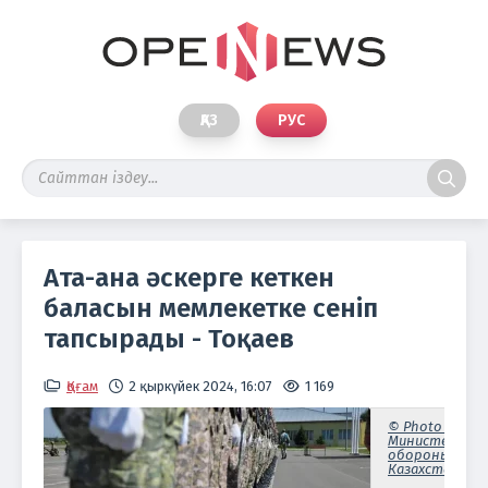
ҚАЗ
РУС
Ата-ана әскерге кеткен
баласын мемлекетке сеніп
тапсырады - Тоқаев
Қоғам
2 қыркүйек 2024, 16:07
1 169
© Photo :
Министерств
обороны
Казахстана