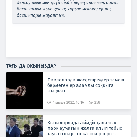
денсаулығы мен қауіпсіздігіне, ең алдымен, армия
басшылығы және құқық қорғау мекемелерінің
басшылары жауапты».
ТАҒЫ ДА ОҚЫҢЫЗДАР
Павлодарда жасөспірімдер темекі
бермеген ер адамды соққыға
жыққан
4 шілде 2022, 10:16
258
Қызылордада әкімдік қалалық
парк аумағын жалға алып табыс
тауып отырған кәсіпкерлерге