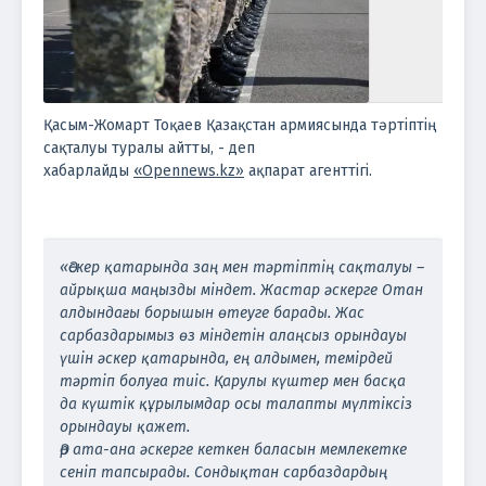
Қасым-Жомарт Тоқаев Қазақстан армиясында тәртіптің
сақталуы туралы айтты, - деп
хабарлайды
«Opennews.kz»
ақпарат агенттігі.
«Әскер қатарында заң мен тәртіптің сақталуы –
айрықша маңызды міндет. Жастар әскерге Отан
алдындағы борышын өтеуге барады. Жас
сарбаздарымыз өз міндетін алаңсыз орындауы
үшін әскер қатарында, ең алдымен, темірдей
тәртіп болуға тиіс. Қарулы күштер мен басқа
да күштік құрылымдар осы талапты мүлтіксіз
орындауы қажет.
Әр ата-ана әскерге кеткен баласын мемлекетке
сеніп тапсырады. Сондықтан сарбаздардың