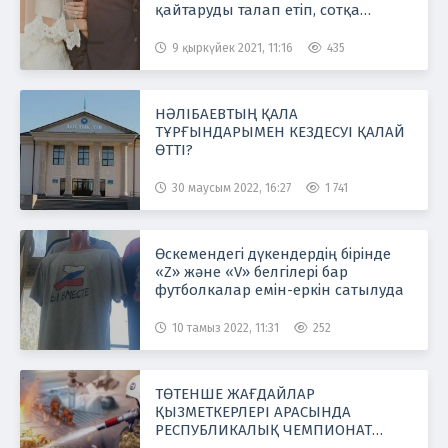
қайтаруды талап етіп, сотқа
жүгінді
9 қыркүйек 2021, 11:16
435
НӘЛІБАЕВТЫҢ ҚАЛА
ТҰРҒЫНДАРЫМЕН КЕЗДЕСУІ ҚАЛАЙ
ӨТТІ?
30 маусым 2022, 16:27
1 741
Өскемендегі дүкендердің бірінде
«Z» және «V» белгілері бар
футболкалар емін-еркін сатылуда
10 тамыз 2022, 11:31
252
ТӨТЕНШЕ ЖАҒДАЙЛАР
ҚЫЗМЕТКЕРЛЕРІ АРАСЫНДА
РЕСПУБЛИКАЛЫҚ ЧЕМПИОНАТ