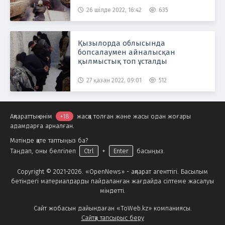
БАСТАЛДЫ
26 шілде 2022, 16:42
635
Қызылорда облысында
бопсалаумен айналысқан
қылмыстық топ ұсталды
27 қазан 2022, 09:01
512
Ақпараттық өнім
+18
жасқа толған және жасы одан жоғары
адамдарға арналған.
Мәтінде қате таптыңыз ба?
Таңдап, оны белгілеп
Ctrl
+
Enter
басыңыз.
Copyright © 2021-2026. «OpenNews» - ақпарат агенттігі. Басылым
бетіндегі материалдарды пайдаланған жағдайда сілтеме жасалуы
міндетті.
Сайт жобасын дайындаған «ToWeb.kz» компаниясы.
Сайтқа тапсырыс беру