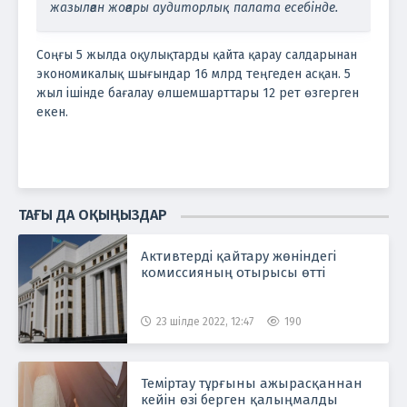
жазылған жоғары аудиторлық палата есебінде.
Соңғы 5 жылда оқулықтарды қайта қарау салдарынан
экономикалық шығындар 16 млрд теңгеден асқан. 5
жыл ішінде бағалау өлшемшарттары 12 рет өзгерген
екен.
ТАҒЫ ДА ОҚЫҢЫЗДАР
Активтерді қайтару жөніндегі
комиссияның отырысы өтті
23 шілде 2022, 12:47
190
Теміртау тұрғыны ажырасқаннан
кейін өзі берген қалыңмалды