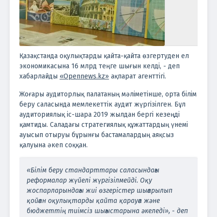
Қазақстанда оқулықтарды қайта-қайта өзгертуден ел
экономикасына 16 млрд теңге шығын келді, - деп
хабарлайды
«Opennews.kz»
ақпарат агенттігі.
Жоғары аудиторлық палатаның мәліметінше, орта білім
беру саласында мемлекеттік аудит жүргізілген. Бұл
аудиториялық іс-шара 2019 жылдан бергі кезеңді
қамтиды. Саладағы стратегиялық құжаттардың үнемі
ауысып отыруы бұрынғы бастамалардың аяқсыз
қалуына әкеп соққан.
«Білім беру стандарттары саласындағы
реформалар жүйелі жүргізілмейді. Оқу
жоспарларындағы жиі өзгерістер шығарылып
қойған оқулықтарды қайта қарауға және
бюджеттің тиімсіз шығыстарына әкеледі», - деп