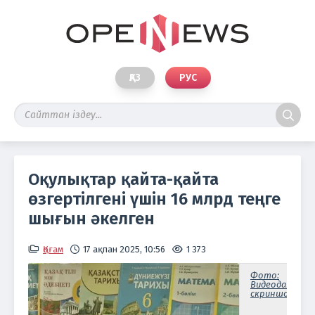
ҚАЗ
РУС
Оқулықтар қайта-қайта
өзгертілгені үшін 16 млрд теңге
шығын әкелген
Қоғам
17 ақпан 2025, 10:56
1 373
Фото:
Видеодан
скриншот