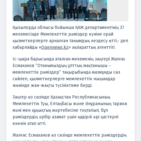
Қызылорда облысы бойынша ҚАЖ департаментінің 37
мекемесінде Мемлекеттік рәміздер күніне орай
қызметкерлерге арналған танымдық кездесу өтті,- деп
хабарлайды «
Opennews.kz
» ақпараттық агенттігі.
Іс-шара барысында аталған мекеменің заңгері Жалғас
Есмаханов “Отанымыздың ұлттық мақтанышы –
мемлекеттік рәміздер” тақырыбында мазмұнды сөз
сөйлеп, қызметкерлерге мемлекеттік нышандар
жөнінде жан-жақты түсініктеме берді.
Заңгер өз сөзінде Қазақстан Республикасының
Мемлекеттік Туы, Елтаңбасы және Әнұранының тарихи
мәні мен құқықтық мәртебесіне тоқталып, бұл
рәміздердің әрбір азамат үшін қадірлі әрі қастерлі
екенін атап өтті.
Жалғас Есмаханов өз сөзінде мемлекеттік рәміздердің