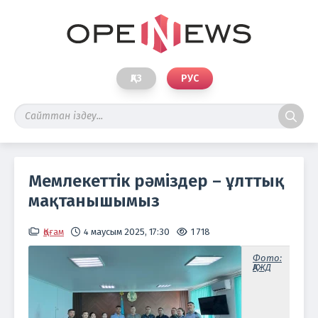
ҚАЗ
РУС
Мемлекеттік рәміздер – ұлттық
мақтанышымыз
Қоғам
4 маусым 2025, 17:30
1 718
Фото:
ҚАЖД