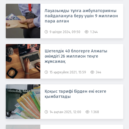
Лауазымды тұлға амбулаторияны
пайдалануға беру үшін 9 миллион
пара алған
9 шілде 2024, 09:50
1 244
Шетелдік 40 блогерге Алматы
әкімдігі 26 миллион теңге
жұмсамақ
15 қыркүйек 2021, 15:59
344
Қоқыс тарифі бірден екі есеге
қымбаттады
14 ақпан 2025, 12:00
1 368