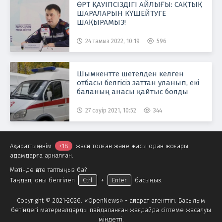
ӨРТ ҚАУІПСІЗДІГІ АЙЛЫҒЫ: САҚТЫҚ
ШАРАЛАРЫН КҮШЕЙТУГЕ
ШАҚЫРАМЫЗ!
24 тамыз 2022, 10:19
596
Шымкентте шетелден келген
отбасы белгісіз заттан уланып, екі
баланың анасы қайтыс болды
27 сәуір 2021, 10:52
344
Ақпараттық өнім
+18
жасқа толған және жасы одан жоғары
адамдарға арналған.
Мәтінде қате таптыңыз ба?
Таңдап, оны белгілеп
Ctrl
+
Enter
басыңыз.
Copyright © 2021-2026. «OpenNews» - ақпарат агенттігі. Басылым
бетіндегі материалдарды пайдаланған жағдайда сілтеме жасалуы
міндетті.