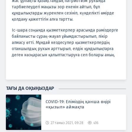
жас ұрпақты қазақстандық патриотизм рухында
тәрбиелеудегі маңызы зор екенін айтып, бұл
құндылықтарды жүрекпен сезініп, күнделікті өмірде
қолдану қажеттігін алға тартты.
Іс-шара соңында қызметкерлер арасында рәміздерге
байланысты сұрақ-жауап ұйымдастырылып, пікір
алмасу өтті. Мұндай кездесулер қызметкерлердің
отаншылдық рухын арттырып, елдік құндылықтарға
деген көзқарасын қалыптастыруға сеп болары анық.
ТАҒЫ ДА ОҚЫҢЫЗДАР
COVID-19: Еліміздің қанша өңірі
«қызыл» аймақта
27 тамыз 2021, 09:28
416