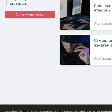
тартылды
Павлодар
атыс ойы
Соңғы жаңалықтар
24 қаңтар 
50 миллио
жасаған 
20 наурыз
Copyright © 2021-2026. «OpenNews» - ақпарат агенттігі. Басылым беті