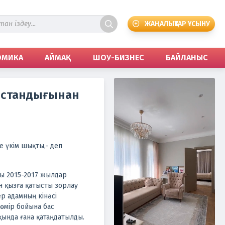
ЖАҢАЛЫҚТАР ҰСЫНУ
ОМИКА
АЙМАҚ
ШОУ-БИЗНЕС
БАЙЛАНЫС
остандығынан
 үкім шықты,- деп
рды 2015-2017 жылдар
н қызға қатысты зорлау
ер адамның кінәсі
 өмір бойына бас
қында ғана қатаңдатылды.