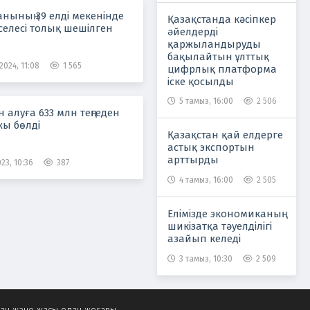
нының 39 елді мекенінде
Қазақстанда кәсіпкер
селесі толық шешілген
әйелдерді
қаржыландыруды
бақылайтын ұлттық
2024, 11:08
1 565
цифрлық платформа
іске қосылды
5 тамыз, 16:00
2 506
н алуға 633 млн теңгеден
жы бөлді
Қазақстан қай елдерге
астық экспортын
арттырды
23, 10:36
387
4 тамыз, 16:00
2 505
Елімізде экономиканың
шикізатқа тәуелділігі
азайып келеді
3 тамыз, 10:30
2 509
ған және жасы одан жоғары