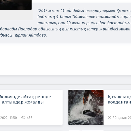
“2017 жылғы 11 шілдедегі өзгертулермен Қылмы
бабының 4-бөлігі “Кәмелетке толмағанды зорла
танылып, оған 20 жыл мерзімге бас бостандығ
хабарлады Павлодар облысының қылмыстық істер жөніндегі мама
дьясы Нұрлан Айтбаев.
р бөлімінде айғақ ретінде
Қазақстан
н алтындар жоғалды
қолданға
2022, 11:50
456
30 қазан 20