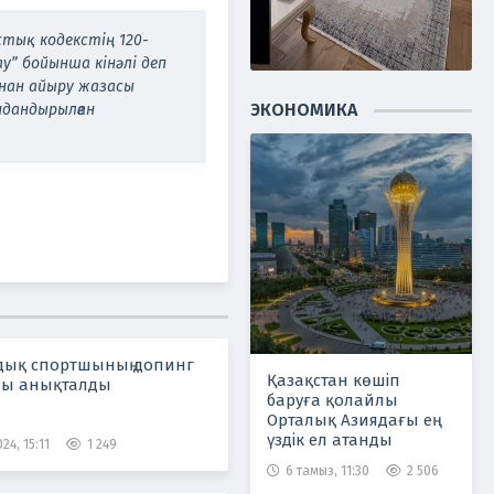
стық кодекстің 120-
у” бойынша кінәлі деп
ынан айыру жазасы
ЭКОНОМИКА
ндандырылған
дық спортшының допинг
Қазақстан көшіп
ны анықталды
баруға қолайлы
Орталық Азиядағы ең
үздік ел атанды
24, 15:11
1 249
6 тамыз, 11:30
2 506