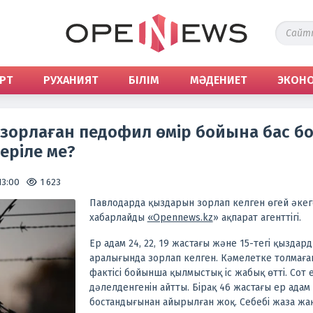
РТ
РУХАНИЯТ
БІЛІМ
МӘДЕНИЕТ
ЭКОН
зорлаған педофил өмір бойына бас б
еріле ме?
13:00
1 623
Павлодарда қыздарын зорлап келген өгей әкеге
хабарлайды
«Opennews.kz
» ақпарат агенттігі.
Ер адам 24, 22, 19 жастағы және 15-тегі қызда
аралығында зорлап келген. Кәмелетке толмаға
фактісі бойынша қылмыстық іс жабық өтті. Сот 
дәлелденгенін айтты. Бірақ 46 жастағы ер адам
бостандығынан айырылған жоқ. Себебі жаза жа