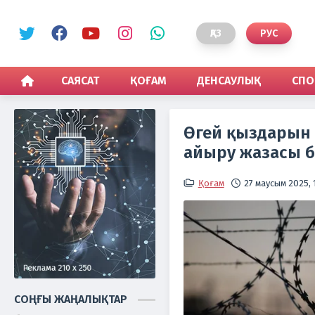
ҚАЗ
РУС
САЯСАТ
ҚОҒАМ
ДЕНСАУЛЫҚ
СПО
Өгей қыздарын 
айыру жазасы б
Қоғам
27 маусым 2025, 
СОҢҒЫ ЖАҢАЛЫҚТАР