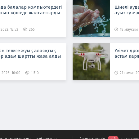
да балалар компьютердегі
Шиелі ауда
нын көшеде жалғастырды
ауыз су мә
2022, 12:53
265
18 маусым 
н теңгеге жуық алаяқтық
Үкімет дро
ер адам шартты жаза алды
астам қар
 2026, 10:00
1 510
21 тамыз 20
ндегі материалдарды пайдаланған
Ақпараттық өнім
+18
жасқа тол