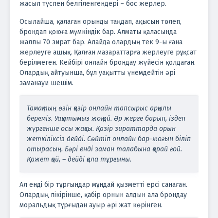
жасыл түспен белгіленгендері – бос жерлер.
Осылайша, қалаған орынды таңдап, ақысын төлеп,
брондап қоюға мүмкіндік бар. Алматы қаласында
жалпы 70 зират бар. Алайда олардың тек 9-ы ғана
жерлеуге ашық. Қалған мазараттарға жерлеуге рұқсат
берілмеген.
Кейбірі онлайн брондау жүйесін қолдаған.
Олардың айтуынша, бұл уақытты үнемдейтін әрі
заманауи шешім.
Тамақтың өзін қазір онлайн тапсырыс арқылы
береміз. Уақытымыз жоқ қой. Әр жерге барып, іздеп
жүргенше осы жақсы. Қазір зираттарда орын
жеткіліксіз дейді. Сөйтіп онлайн бар-жоғын біліп
отырасың. Бәрі енді заман талабына қарай ғой.
Қажет қой, – дейді қала тұрғыны.
Ал енді бір тұрғындар мұндай қызметті ерсі санаған.
Олардың пікірінше, қабір орнын алдын ала брондау
моральдық тұрғыдан ауыр әрі жат көрінген.