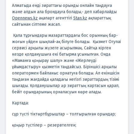
Алматыда енді зираттағы орынды онлайн таңдауға
және алдын ала брондауға болады,- деп хабарлайды
Opennews.kz
ақапарт агенттігі
Stan.kz
ақпараттық
сайтынан сілтеме жасап.
Қала тұрғындары мазараттардағы бос орынның бар-
жоғын үйден шықпай-ақ білуге болады.
Қызмет Orynai
сервисі арқылы жүзеге асырылмақ. Сайтқа кірген
кезде қолданушыға екі батырма ұсынылған. Онда
«Маманға қоңырау шалу» және «Жерлеуді
ұйымдастыру» қызметін таңдайсыз. Біріншісі арқылы
оператормен байланыс орнатуға болады. Ал екіншісін
таңдаған жағдайда қаладағы негізгі зираттардың тізімі
шығады.
Қолданушылар әр зираттың картасын қарап,
бейіт орындарының орналасуын көре алады.
Картада:
сұр түсті тіктөртбұрыштар – толтырылған орындар;
қоңыр түстілер – резервтелген;