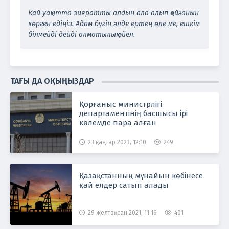
Қай уақытта зияратты алдын ала алып қойғанын
көрген едіңіз. Адам бүгін әлде ертең өле ме, ешкім
білмейді дейді алматылық әйел.
ТАҒЫ ДА ОҚЫҢЫЗДАР
Қорғаныс министрлігі
департаментінің басшысы ірі
көлемде пара алған
23 қаңтар 2023, 12:10
249
Қазақстанның мұнайын көбінесе
қай елдер сатып алады
29 желтоқсан 2021, 11:16
401