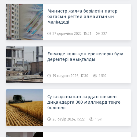
Министр жалға берілетін пәтер
бағасын реттей алмайтынын
мәлімдеді
27 қыркүйек 2022, 15:21
227
Елімізде көші-қон ережелерін бұзу
деректері анықталды
19 наурыз 2026, 17:30
1 510
Су тасқынынан зардап шеккен
диқандарға 300 миллиард теңге
бөлінеді
26 сәуір 2024, 15:22
1 541