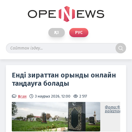
ҚАЗ
РУС
Енді зираттан орынды онлайн
таңдауға болады
Қоғам
3 наурыз 2026, 12:00
2 517
Фото:©
poleznoe