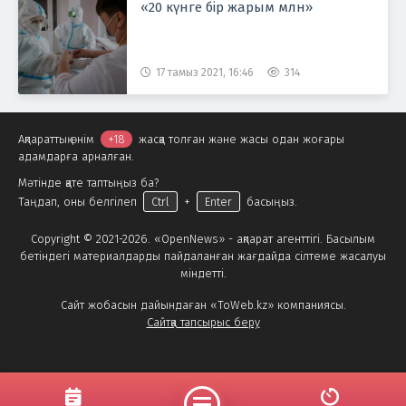
«20 күнге бір жарым млн»
17 тамыз 2021, 16:46
314
Ақпараттық өнім
+18
жасқа толған және жасы одан жоғары
адамдарға арналған.
Мәтінде қате таптыңыз ба?
Таңдап, оны белгілеп
Ctrl
+
Enter
басыңыз.
Copyright © 2021-2026. «OpenNews» - ақпарат агенттігі. Басылым
бетіндегі материалдарды пайдаланған жағдайда сілтеме жасалуы
міндетті.
Сайт жобасын дайындаған «ToWeb.kz» компаниясы.
Сайтқа тапсырыс беру