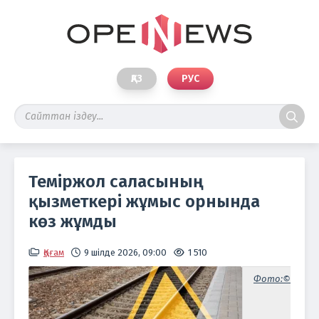
ҚАЗ
РУС
Теміржол саласының
қызметкері жұмыс орнында
көз жұмды
Қоғам
9 шілде 2026, 09:00
1 510
Фото:©www.is