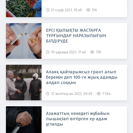
21 сәуір 2021, 10:48
516
ЕРСІ ҚЫЛЫҚТЫ ЖАСТАРҒА
ТҰРҒЫНДАР НАРАЗЫЛЫҒЫН
БІЛДІРУДЕ
19 қараша 2021, 17:40
778
Алаяқ қайтарымсыз грант алып
беремін деп 100-ге жуық адамды
алдап соққан
12 желтоқсан 2023, 09:05
1 594
Азаматтық некедегі жұбайын
пышақтап өлтірген ер адам
ұсталды