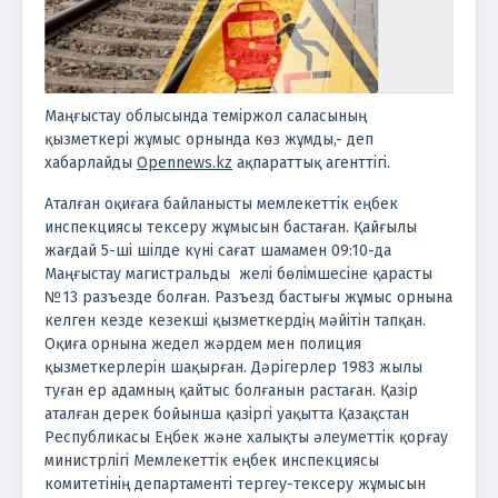
Маңғыстау облысында теміржол саласының
қызметкері жұмыс орнында көз жұмды,- деп
хабарлайды
Opennews.kz
ақпараттық агенттігі.
Аталған оқиғаға байланысты мемлекеттік еңбек
инспекциясы тексеру жұмысын бастаған. Қ
айғылы
жағдай 5-ші шілде күні сағат шамамен 09:10-да
Маңғыстау магистральды желі бөлімшесіне қарасты
№13 разъезде болған.
Разъезд бастығы жұмыс орнына
келген кезде кезекші қызметкердің мәйітін тапқан.
Оқиға орнына жедел жәрдем мен полиция
қызметкерлерін шақырған. Дәрігерлер 1983 жылы
туған ер адамның қайтыс болғанын растаған.
Қазір
аталған дерек бойынша қазіргі уақытта Қазақстан
Республикасы Еңбек және халықты әлеуметтік қорғау
министрлігі Мемлекеттік еңбек инспекциясы
комитетінің департаменті тергеу-тексеру жұмысын