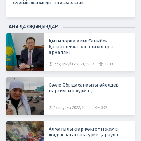
жүргізіп жатқандығын хабарлаған.
ТАҒЫ ДА ОҚЫҢЫЗДАР
Қызылорда әкімі Ғанибек
Қазантаевқа өлең жолдары
арналды
22 қыркүйек 2021, 15:07
1 013
Сәуле Әбілдаханқызы әйелдер
партиясын құрмақ
17 наурыз 2022, 10:05
302
Алматылықтар көктемгі жеміс-
жидек бағасына үрке қарауда