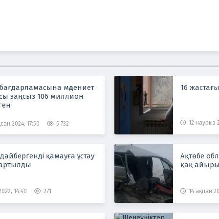
 бағдарламасына мәдениет
16 жастағы
сы заңсыз 106 миллион
ген
12 наурыз 2
сан 2024, 17:50
5 732
дайбергенді қамауға ұстау
Ақтөбе об
зартылды
қақ айыр
022, 14:40
271
14 ақпан 20