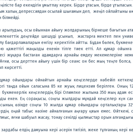
ілісте бар екендігін ұмытпау керек. Бірде ұтасын, бірде ұтыласын
йым халық депрессиядан осылай шығамын деп, жеңіл ойлайтыны өкін
 білмейді.
н арылудың, осы ойыннан айығу жолдарының бірнеше бағытын атап
лекеттік дең­гейде шешуді ұсынып, жастарға мектеп пен уни­ве
алу бағдарламаларын ен­­­­­гізу керектігін айтты. Бұдан бөлек, бук­­­­
ою қажеттігі ма­ңыз­ды екенін тілге тиек етті. Ал құмар ойын
есі жұқара бастаған адамдарға арнайы емдеу мекемелеріне нем
і. Яғни, осы дерттен айығу үшін бір сеанс он бес мың теңге болс
п көрсетті.
а құмар ойындары ойнайтын арнайы кеңселерде көбейіп кеткенд
іргі таңда ойын саласына 85 ке жуық лицензия берілген. Оның 12-
ұл букмекерлік кеңселердің бірі Олимпке жылына 350 мың адам ес
ады екен. Ең сорақысы, соңғы жылдары мұндай кеңселер күн сан
асының өзінде соңғы 10 жылда құмар ойындары орталықтары 32%
рдің оңай табыс көзіне айналғанын аңғару қиын емес. Өйткені,
лмыс, яғни шабуыл жасау, тонау секілді қылмыстар орын алғандығы
ардабы елдің дамуына кері әсерін тигізіп, жеке тұлғаның кері ке