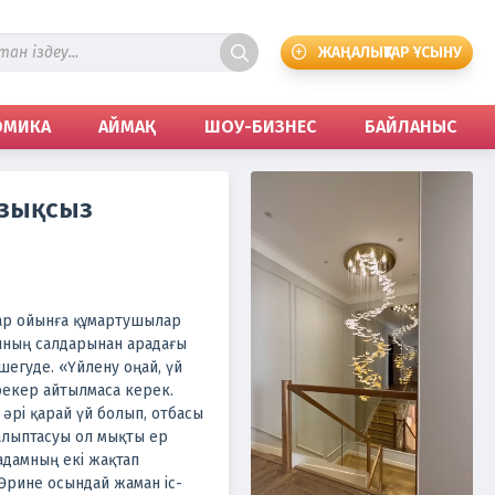
ЖАҢАЛЫҚТАР ҰСЫНУ
ОМИКА
АЙМАҚ
ШОУ-БИЗНЕС
БАЙЛАНЫС
азықсыз
мар ойынға құмартушылар
ынның салдарынан арадағы
шегуде. «Үйлену оңай, үй
бекер айтылмаса керек.
әрі қарай үй болып, отбасы
алыптасуы ол мықты ер
адамның екі жақтап
 Әрине осындай жаман іс-