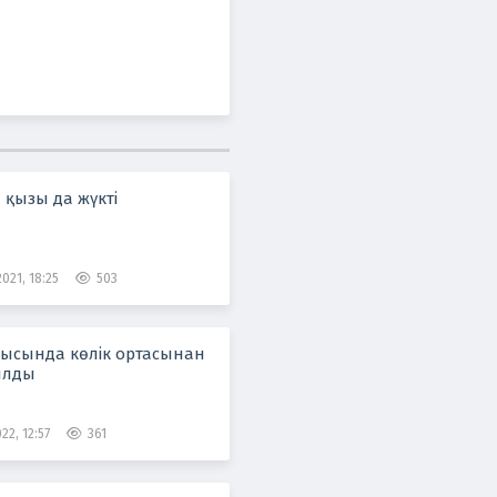
 қызы да жүкті
021, 18:25
503
лысында көлік ортасынан
ылды
22, 12:57
361