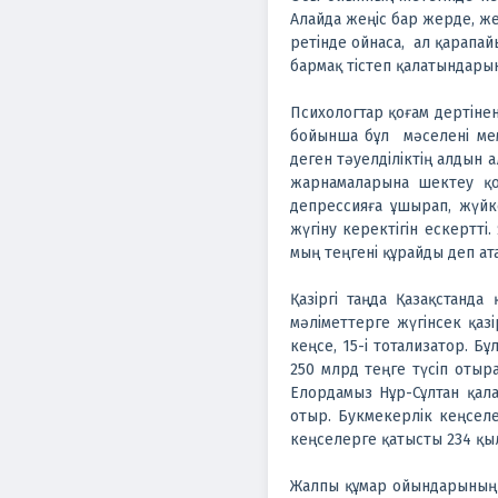
Алайда жеңіс бар жерде, жең
ретінде ойнаса, ал қарапа
бармақ тістеп қалатындарын
Психологтар қоғам дертіне
бойынша бұл мәселені мем
деген тәуел­ді­ліктің алдын 
жар­на­маларына шектеу қ
депрессияға ұшырап, жүйк
жүгіну керектігін ескертт
мың теңгені құрайды деп ата
Қазіргі таңда Қазақстанд
мәліметтерге жүгінсек қаз
кеңсе, 15-і тотализатор. Б
250 млрд теңге түсіп отыр
Елордамыз Нұр-Сұлтан қал
отыр. Букмекерлік кеңселе
кеңселерге қатысты 234 қы
Жалпы құмар ойындарының з