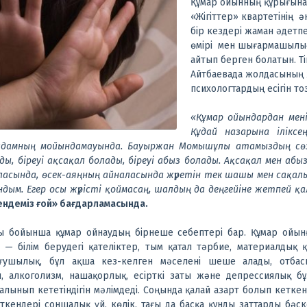
Құмар ойынның құрығына 
«Жігіттер» квартетінің ә
бір кездері жаман әдет
өмірі мен шығармашылығ
айтып берген болатын. Ті
Айтбаевада жолдасының 
психологтардың есігін то
«Құмар ойындардан мен
Құдай назарына ілікс
адамның мойындамауында. Бауыржан Момышұлы атамыздың сөзі
ы, біреуі ақсақал болады, біреуі абыз болады. Ақсақал мен абыз 
асында, өсек-аяңның айналасында жүретін тек шашы мен сақалы
дым. Егер осы жүрісті қоймасаң, шалдың да деңгейіне жетпей қ
Пендеміз ғой» бағдарламасында.
ы бойынша құмар ойнаудың бірнеше себептері бар. Құмар ойын
— білім берудегі қателіктер, тым қатал тәрбие, материалдық 
ғушылық, бұл ақша кез-келген мәселені шеше алады, отба
, алкоголизм, нашақорлық, есірткі заты және депрессиялық б
лынып кететіндігін мәлімдеді. Соңында қалай азарт болып кеткен
кендері соншалық үй, көлік, тағы да басқа құнды заттарды бәске