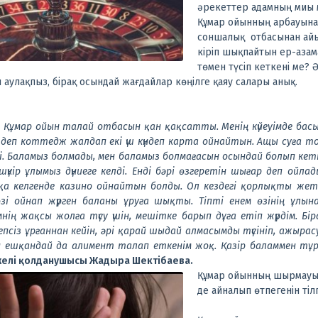
әрекеттер адамның миы 
Құмар ойынның арбауына 
соншалық отбасынан ай
кіріп шықпайтын ер-аза
төмен түсіп кеткені ме?
аулақпыз, бірақ осындай жағдайлар көңілге қаяу салары анық.
ы. Құмар ойын талай отбасын қан қақсатты. Менің күйеуімде басын
деп коттедж жалдап екі үш күндеп карта ойнайтын. Ащы суға то
ді. Баламыз болмады, мен баламыз болмағасын осындай болып кетк
кір ұлымыз дүниеге келді. Енді бәрі өзгеретін шығар деп ойлад
а келгенде казино ойнайтын болды. Ол кездегі қорлықты жеткі
өзі ойнап жүрген баланы ұруға шықты. Тіпті енем өзінің ұлын
нің жақсы жолға түсу үшін, мешітке барып дұға етіп жүрдім. Б
бепсіз ұрғаннан кейін, әрі қарай шыдай алмасымды түсініп, ажырас
ан ешқандай да алимент талап еткенім жоқ. Қазір баламмен т
желі қолданушысы Жадыра Шектібаева.
Құмар ойынның шырмауы 
де айналып өтпегенін тіл