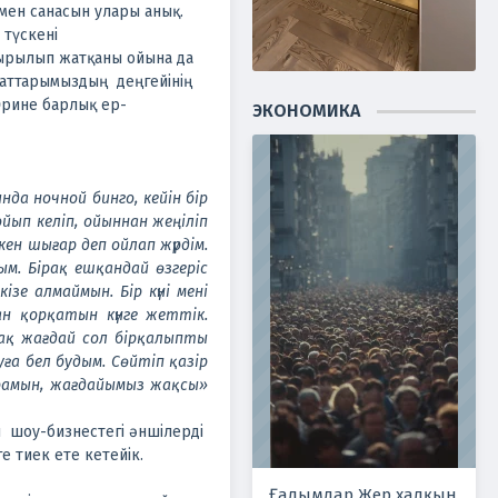
мен санасын улары анық.
түскені
ырылып жатқаны ойына да
маттарымыздың деңгейінің
 Әрине барлық ер-
ЭКОНОМИКА
да ночной бинго, кейін бір
йып келіп, ойыннан жеңіліп
ен шығар деп ойлап жүрдім.
ым. Бірақ ешқандай өзгеріс
зе алмаймын. Бір күні мені
ан қорқатын күнге жеттік.
ірақ жағдай сол бірқалыпты
уға бел будым. Сөйтіп қазір
ұрамын, жағдайымыз жақсы»
шоу-бизнестегі әншілерді
ге тиек ете кетейік.
Ғалымдар Жер халқын