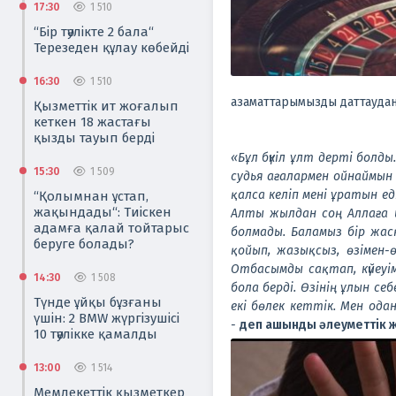
17:30
1 510
“Бір тәулікте 2 бала“
Терезеден құлау көбейді
16:30
1 510
азаматтарымызды даттаудан 
Қызметтік ит жоғалып
кеткен 18 жастағы
қызды тауып берді
«Бұл бүкіл ұлт дерті болд
15:30
1 509
судья ағалармен ойнаймын 
қалса келіп мені ұратын е
“Қолымнан ұстап,
жақындады“: Тиіскен
Алты жылдан соң Аллаға шү
адамға қалай тойтарыс
болмады. Баламыз бір жасқ
беруге болады?
қойып, жазықсыз, өзімен-
Отбасымды сақтап, күйеуім
14:30
1 508
бола берді. Өзінің ұлын се
Түнде ұйқы бұзғаны
екі бөлек кеттік. Мен од
үшін: 2 BMW жүргізушісі
-
деп ашынды әлеуметтік 
10 тәулікке қамалды
13:00
1 514
Мемлекеттік қызметкер