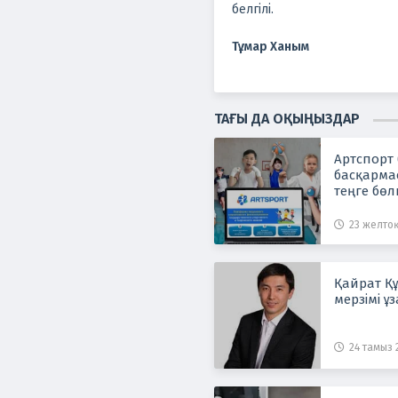
белгілі.
Тұмар Ханым
ТАҒЫ ДА ОҚЫҢЫЗДАР
Артспорт
басқарма
теңге бөл
23 желтоқ
Қайрат Құ
мерзімі ұ
24 тамыз 2