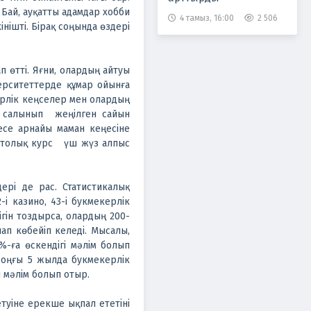
. Бай, ауқатты адамдар хобби
4 тамыз, 16:00
2 506
ішті. Бірақ соңында өздері
 өтті. Яғни, олардың айтуы
р­ситеттерде құмар ойынға
мекерлік кеңселер мен олардың
ға салынып жеңілген сайын
есе арнайы маман кеңесіне
а, толық курс үш жүз алпыс
ері де рас. Статистикалық
і казино, 43-і букмекерлік
ігін тоздырса, олардың 200-
ап көбейіп келеді. Мысалы,
-ға өскендігі мәлім болып
 соңғы 5 жылда букмекерлік
 мәлім болып отыр.
туіне ерекше ықпал ететіні