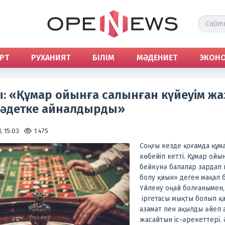
РТ
РУХАНИЯТ
БІЛІМ
МӘДЕНИЕТ
ЭКОН
: «Құмар ойынға салынған күйеуім ж
 әдетке айналдырды»
, 15:03
1 475
Соңғы кезде қоғамда құ
көбейіп кетті. Құмар ой
бейкүнә балалар зардап 
болу қиын» деген мақал 
Үйлену оңай болғанымен, 
іргетасы мықты болып қ
азамат пен ақылды әйел 
жасайтын іс-әрекеттері.