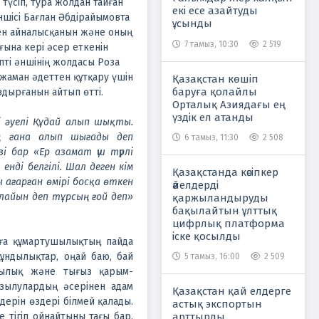
түсіп, тура жолдан тайған
екі есе азайтуды
ншісі Бағлан Әбдірайымовта
ұсынды
пен айналысқанын және оның
7 тамыз, 10:30
2 519
ына кері әсер еткенін
пті әншінің жолдасы Роза
жаман әдеттен құтқару үшін
Қазақстан көшіп
баруға қолайлы
здырғанын айтып өтті.
Орталық Азиядағы ең
үздік ел атанды
і әуелі Құдай алып шықты.
ең ғана алып шығады деп
6 тамыз, 11:30
2 508
 бар «Ер азамат үш түрлі
енді белгілі. Шал деген кім
Қазақстанда кәсіпкер
 ағарған өмірі босқа өткен
әйелдерді
алайын деп тұрсың ғой деп»
қаржыландыруды
бақылайтын ұлттық
цифрлық платформа
іске қосылды
ға құмартушылықтың пайда
құндылықтар, оңай баю, бай
5 тамыз, 16:00
2 509
сылық және тығыз қарым-
ұзылулардың әсерінен адам
Қазақстан қай елдерге
дерін өздері білмей қалады.
астық экспортын
арттырды
 тігіп ойнайтыны тағы бар.