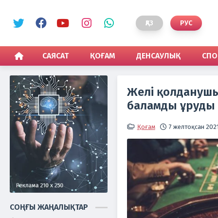
ҚАЗ
РУС
САЯСАТ
ҚОҒАМ
ДЕНСАУЛЫҚ
СПО
Желі қолданушы
баламды ұруды
Қоғам
7 желтоқсан 2021
СОҢҒЫ ЖАҢАЛЫҚТАР