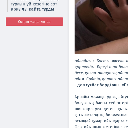
тұрғын үй кезегіне сот
арқылы қайта тұрды
Соңғы жаңалықтар
ойлаймын. Басты мәселе-
қартаяды. Біреуі шал болад
десе, қазан-ошақтың айнал
адам. Сөйтіп, қатты ойлан
-
деп сұхбат берді әнші «
Арнайы мамандардың айту
болуының басты себептері 
шонжарларға деген қызы
қатынастардың болмауынан
осындай құмар ойындарға са
Осы ойынның жетегінде кет