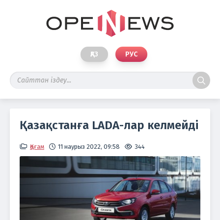
ҚАЗ
РУС
Қазақстанға LADA-лар келмейді
Қоғам
11 наурыз 2022, 09:58
344