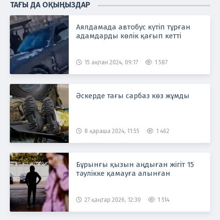
ТАҒЫ ДА ОҚЫҢЫЗДАР
Аялдамада автобус күтіп тұрған
адамдарды көлік қағып кетті
15 ақпан 2024, 09:17
1 587
Әскерде тағы сарбаз көз жұмды
8 қараша 2024, 11:55
1 462
Бұрынғы қызын аңдыған жігіт 15
тәулікке қамауға алынған
27 қаңтар 2026, 12:30
1 514