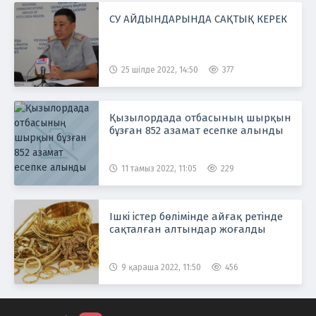
СУ АЙДЫНДАРЫНДА САҚТЫҚ КЕРЕК
25 шілде 2022, 14:50
377
Қызылордада отбасының шырқын
бұзған 852 азамат есепке алынды
11 тамыз 2022, 11:05
229
Ішкі істер бөлімінде айғақ ретінде
сақталған алтындар жоғалды
9 қараша 2022, 11:50
456