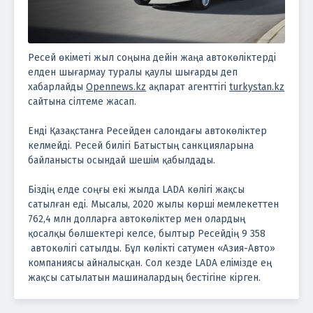
Ресей өкіметі жыл соңына дейін жаңа автокөліктерді
елден шығармау туралы қаулы шығарды деп
хабарлайды
Opennews.kz
ақпарат агенттігі
turkystan.kz
сайтына сілтеме жасап.
Енді Қазақстанға Ресейден салондағы автокөліктер
келмейді. Ресей билігі Батыстың санкцияларына
байланысты осындай шешім қабылдады.
Біздің елде соңғы екі жылда LADA көлігі жақсы
сатылған еді. Мысалы, 2020 жылы көрші мемлекеттен
762,4 млн долларға автокөліктер мен олардың
қосалқы бөлшектері келсе, былтыр Ресейдің 9 358
автокөлігі сатылды. Бұл көлікті сатумен «Азия-Авто»
компаниясы айналысқан. Сол кезде LADA елімізде ең
жақсы сатылатын машиналардың бестігіне кірген.