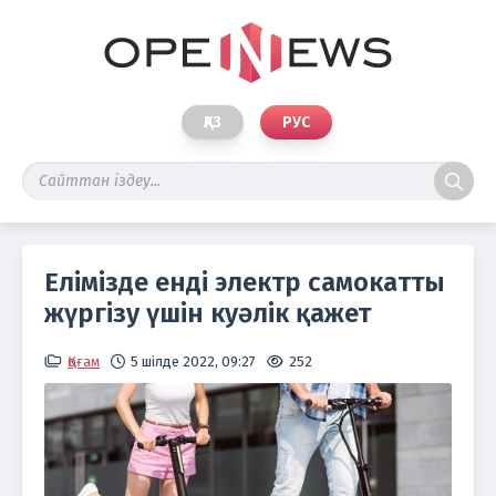
ҚАЗ
РУС
Елімізде енді электр самокатты
жүргізу үшін куәлік қажет
Қоғам
5 шілде 2022, 09:27
252