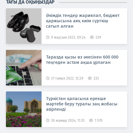
ТАҒЫ ДА ОҚЫҢЫЗДАР
Әкімдік тендер жариялап, бюджет
қаржысына аяқ киім сүрткіш
сатып алған
9 маусым 2023, 09:24
239
Таразда қызы өз әкесінен 600 000
теңгеден астам ақша ұрлаған
31 тамыз 2022, 12:29
233
Түркістан қаласына ерекше
мәртебе беру туралы заң жобасы
әзірленді
30 мамыр 2024, 11:35
1 570