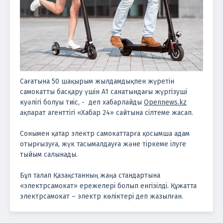
Сағатына 50 шақырым жылдамдықпен жүретін
самокатты басқару үшін A1 санатындағы жүргізуші
куәлігі болуы тиіс, - деп хабарлайды
Opennews.kz
ақпарат агенттігі «Хабар 24» сайтына сілтеме жасап.
Сонымен қатар электр самокаттарға қосымша адам
отырғызуға, жүк тасымалдауға және тіркеме ілуге
тыйым салынады.
Бұл талап Қазақстанның жаңа стандартына
«электрсамокат» ережелері болып енгізілді. Құжатта
электрсамокат – электр көліктері деп жазылған.