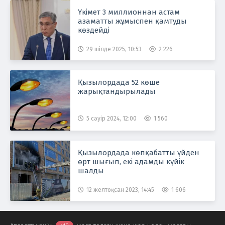
Үкімет 3 миллионнан астам
азаматты жұмыспен қамтуды
көздейді
29 шілде 2025, 10:53
2 226
Қызылордада 52 көше
жарықтандырылады
5 сәуір 2024, 12:00
1 560
Қызылордада көпқабатты үйден
өрт шығып, екі адамды күйік
шалды
12 желтоқсан 2023, 14:45
1 606