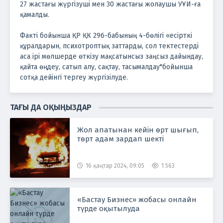
27 жастағы жүргізуші мен 30 жастағы жолаушы УҰИ-ға
қамалды.
Факті бойынша ҚР ҚК 296-бабының 4-бөлігі «есірткі
құралдарын, психотроптық заттарды, сол тектестерді
аса ірі мөлшерде өткізу мақсатынсыз заңсыз дайындау,
қайта өңдеу, сатып алу, сақтау, тасымалдау"бойынша
сотқа дейінгі тергеу жүргізілуде.
ТАҒЫ ДА ОҚЫҢЫЗДАР
Жол апатынан кейін өрт шығып,
төрт адам зардап шекті
16 қаңтар 2024, 09:05
1 563
«Бастау Бизнес» жобасы онлайн
түрде оқытылуда