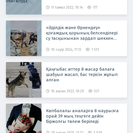
11 тамыз 2022, 10:14
177
«Әділдік және Өркендеу»
қоғамдық қорының белсенділері
су тасқынынан зардап шеккен
өңірлерге гуманитарлық көмек
жіберіп, үйлерді су тасқынынан
10 сәуір 2024, 11:13
1 531
құтқарып жатыр
Қаңғыбас иттер 8 жасар балаға
шабуыл жасап, бас терісін жұлып
алған
16 ақпан 2023, 10:29
521
Көпбалалы аналарға 8 наурызға
орай 39 мың теңгеге дейін
біржолғы төлем беріледі
28 ақпан 2025, 11:22
3 039