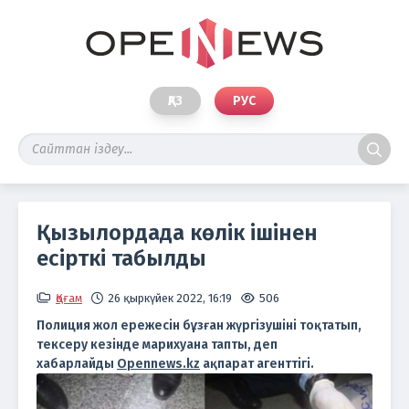
ҚАЗ
РУС
Қызылордада көлік ішінен
есірткі табылды
Қоғам
26 қыркүйек 2022, 16:19
506
Полиция жол ережесін бұзған жүргізушіні тоқтатып,
тексеру кезінде марихуана тапты, деп
хабарлайды
Opennews.kz
ақпарат агенттігі.