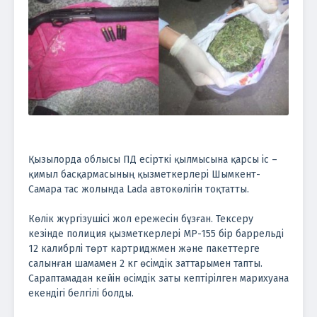
Қызылорда облысы ПД есірткі қылмысына қарсы іс –
қимыл басқармасының қызметкерлері Шымкент-
Самара тас жолында Lada автокөлігін тоқтатты.
Көлік жүргізушісі жол ережесін бұзған. Тексеру
кезінде полиция қызметкерлері MP-155 бір баррельді
12 калибрлі төрт картриджмен және пакеттерге
салынған шамамен 2 кг өсімдік заттарымен тапты.
Сараптамадан кейін өсімдік заты кептірілген марихуана
екендігі белгілі болды.