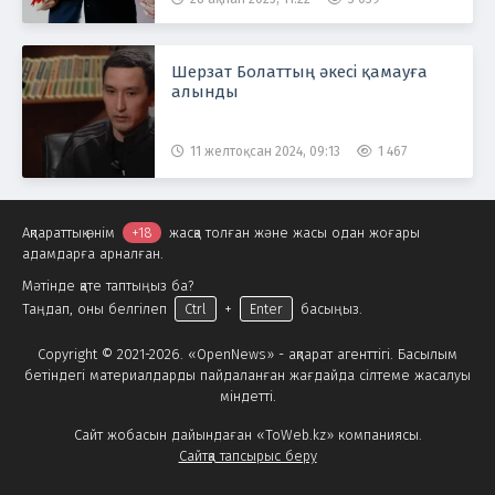
Шерзат Болаттың әкесі қамауға
алынды
11 желтоқсан 2024, 09:13
1 467
Ақпараттық өнім
+18
жасқа толған және жасы одан жоғары
адамдарға арналған.
Мәтінде қате таптыңыз ба?
Таңдап, оны белгілеп
Ctrl
+
Enter
басыңыз.
Copyright © 2021-2026. «OpenNews» - ақпарат агенттігі. Басылым
бетіндегі материалдарды пайдаланған жағдайда сілтеме жасалуы
міндетті.
Сайт жобасын дайындаған «ToWeb.kz» компаниясы.
Сайтқа тапсырыс беру