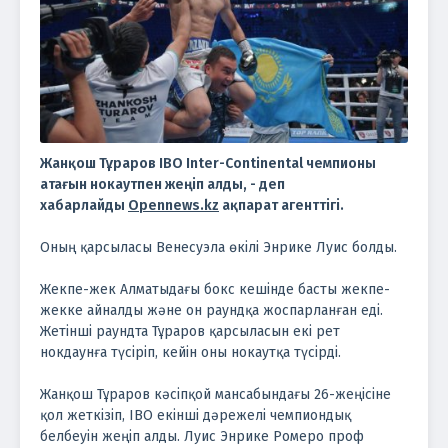
Жанқош Тұраров IBO Inter-Continental чемпионы
атағын нокаутпен жеңіп алды, - деп
хабарлайды
Opennews.kz
ақпарат агенттігі.
Оның қарсыласы Венесуэла өкілі Энрике Луис болды.
Жекпе-жек Алматыдағы бокс кешінде басты жекпе-
жекке айналды және он раундқа жоспарланған еді.
Жетінші раундта Тұраров қарсыласын екі рет
нокдаунға түсіріп, кейін оны нокаутқа түсірді.
Жанқош Тұраров кәсіпқой мансабындағы 26-жеңісіне
қол жеткізіп, IBO екінші дәрежелі чемпиондық
белбеуін жеңіп алды. Луис Энрике Ромеро проф