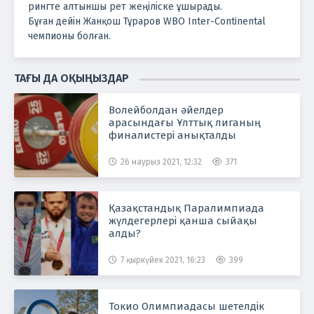
рингте алтыншы рет жеңіліске ұшырады.
Бұған дейін Жанқош Тұраров WBO Inter-Continental
чемпионы болған.
ТАҒЫ ДА ОҚЫҢЫЗДАР
Волейболдан әйелдер
арасындағы Ұлттық лиганың
финалистері анықталды
26 наурыз 2021, 12:32
371
Қазақстандық Паралимпиада
жүлдегерлері қанша сыйақы
алды?
7 қыркүйек 2021, 16:23
399
Токио Олимпиадасы шетелдік