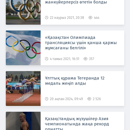
жанкүйерлерсіз өтетін болды
22 наурыз 2021, 20:38
444
«Қазақстан Олимпиада
трансляциясы үшін қанша қаржы
жұмсағаны белгілі»
4 тамыз 2021, 16:51
357
Ұлттық құрама Тегеранда 12
медаль жеңіп алды
20 ақпан 2024, 09:49
2 526
Қазақстандық жүзушілер Азия
чемпионатында жаңа рекорд
орнатты