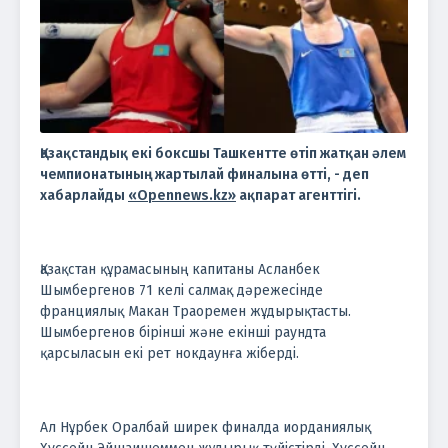
Қазақстандық екі боксшы Ташкентте өтіп жатқан әлем
чемпионатының жартылай финалына өтті, - деп
хабарлайды
«Opennews.kz»
ақпарат агенттігі.
Қазақстан құрамасының капитаны Асланбек
Шымбергенов 71 келі салмақ дәрежесінде
франциялық Макан Траоремен жұдырықтасты.
Шымбергенов бірінші және екінші раундта
қарсыласын екі рет нокдаунға жіберді.
Ал Нұрбек Оралбай ширек финалда иорданиялық