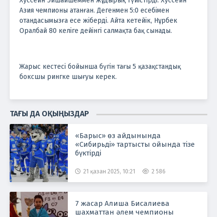
Хуссейн Эйшаишеммен жұдырық түйістірді. Хуссейн
Азия чемпионы атанған. Дегенмен 5:0 есебімен
отандасымызға есе жіберді. Айта кетейік, Нұрбек
Оралбай 80 келіге дейінгі салмақта бақ сынады.
Жарыс кестесі бойынша бүгін тағы 5 қазақстандық
боксшы рингке шығуы керек.
ТАҒЫ ДА ОҚЫҢЫЗДАР
«Барыс» өз айдынында
«Сибирьді» тартысты ойында тізе
бүктірді
21 қазан 2025, 10:21
2 586
7 жасар Алиша Бисалиева
шахматтан әлем чемпионы