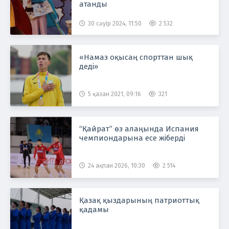
атанды
30 сәуір 2024, 11:50
2 532
«Намаз оқысаң спорттан шық
деді»
5 қазан 2021, 09:16
321
“Қайрат” өз алаңында Испания
чемпиондарына есе жіберді
24 ақпан 2026, 10:30
2 514
Қазақ қыздарының патриоттық
қадамы