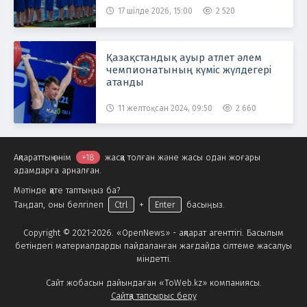
17 шілде 2026, 15:00
2 520
Қазақстандық ауыр атлет әлем
чемпионатының күміс жүлдегері
атанды
11 желтоқсан 2024, 09:50
2 660
Ақпараттық өнім
+18
жасқа толған және жасы одан жоғары
адамдарға арналған.
Мәтінде қате таптыңыз ба?
Таңдап, оны белгілеп
Ctrl
+
Enter
басыңыз.
Copyright © 2021-2026. «OpenNews» - ақпарат агенттігі. Басылым
бетіндегі материалдарды пайдаланған жағдайда сілтеме жасалуы
міндетті.
Сайт жобасын дайындаған «ToWeb.kz» компаниясы.
Сайтқа тапсырыс беру