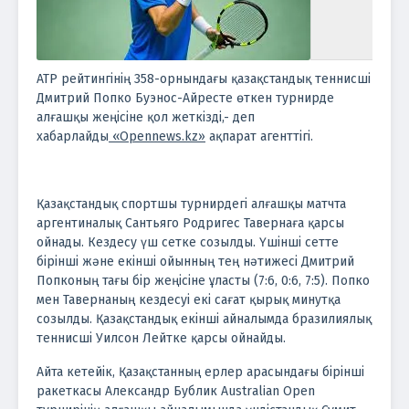
АТР рейтингінің 358-орнындағы қазақстандық теннисші
Дмитрий Попко Буэнос-Айресте өткен турнирде
алғашқы жеңісіне қол жеткізді,- деп
хабарлайды
«Opennews.kz»
ақпарат агенттігі.
Қазақстандық спортшы турнирдегі алғашқы матчта
аргентиналық Сантьяго Родригес Тавернаға қарсы
ойнады. Кездесу үш сетке созылды. Үшінші сетте
бірінші және екінші ойынның тең нәтижесі Дмитрий
Попконың тағы бір жеңісіне ұласты (7:6, 0:6, 7:5). Попко
мен Тавернаның кездесуі екі сағат қырық минутқа
созылды. Қазақстандық екінші айналымда бразилиялық
теннисші Уилсон Лейтке қарсы ойнайды.
Айта кетейік, Қазақстанның ерлер арасындағы бірінші
ракеткасы Александр Бублик Australian Open