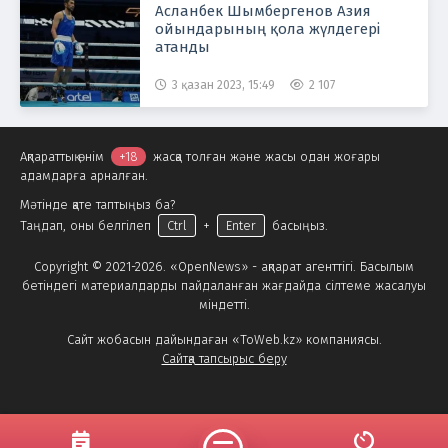
Асланбек Шымбергенов Азия
ойындарының қола жүлдегері
атанды
3 қазан 2023, 15:49
2 107
Ақпараттық өнім
+18
жасқа толған және жасы одан жоғары
адамдарға арналған.
Мәтінде қате таптыңыз ба?
Таңдап, оны белгілеп
Ctrl
+
Enter
басыңыз.
Copyright © 2021-2026. «OpenNews» - ақпарат агенттігі. Басылым
бетіндегі материалдарды пайдаланған жағдайда сілтеме жасалуы
міндетті.
Сайт жобасын дайындаған «ToWeb.kz» компаниясы.
Сайтқа тапсырыс беру