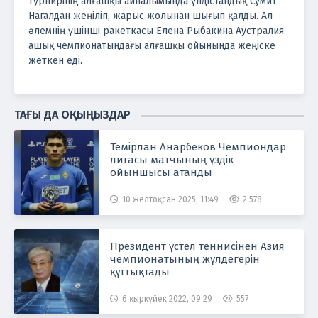
турнирінің алғашқы айналымында үндістандық Сумит
Нагалдан жеңіліп, жарыс жолынан шығып қалды. Ал
әлемнің үшінші ракеткасы Елена Рыбакина Аустралия
ашық чемпионатындағы алғашқы ойынында жеңіске
жеткен еді.
ТАҒЫ ДА ОҚЫҢЫЗДАР
Темірлан Анарбеков Чемпиондар
лигасы матчының үздік
ойыншысы атанды
10 желтоқсан 2025, 11:49
2 578
Президент үстел теннисінен Азия
чемпионатының жүлдегерін
құттықтады
6 қыркүйек 2022, 09:29
557