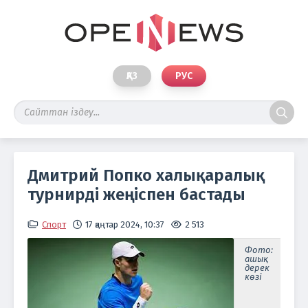
ҚАЗ
РУС
Дмитрий Попко халықаралық
турнирді жеңіспен бастады
Спорт
17 қаңтар 2024, 10:37
2 513
Фото:
ашық
дерек
көзі