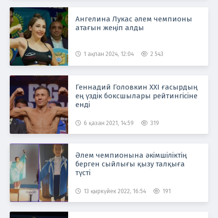
Ангелина Лукас әлем чемпионы
атағын жеңіп алды
1 ақпан 2024, 12:04
2 543
Геннадий Головкин ХХІ ғасырдың
ең үздік боксшылары рейтингісіне
енді
6 қазан 2021, 14:59
319
Әлем чемпионына әкімшіліктің
берген сыйлығы қызу талқыға
түсті
13 қыркүйек 2022, 16:54
191