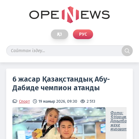
ҚАЗ
РУС
6 жасар Қазақстандық Абу-
Дабиде чемпион атанды
Спорт
19 мамыр 2026, 09:30
2 513
Фото:
©Нариман
Дауылбаевтың
жеке
мұрағатынан