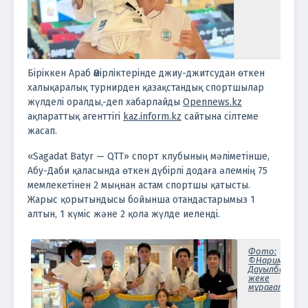
Біріккен Араб Әмірліктерінде джиу-джитсудан өткен
халықаралық турнирден қазақстандық спортшылар
жүлделі оралды,-деп хабарлайды
Opennews.kz
ақпараттық агенттігі
kaz.inform.kz
сайтына сілтеме
жасап.
«Sagadat Batyr — QTT» спорт клубының мәліметінше,
Абу-Даби қаласында өткен дүбірлі додаға әлемнің 75
мемлекетінен 2 мыңнан астам спортшы қатысты.
Жарыс қорытындысы бойынша отандастарымыз 1
алтын, 1 күміс және 2 қола жүлде иеленді.
Фото:
©Нариман
Дауылбаевтың
жеке
мұрағатынан