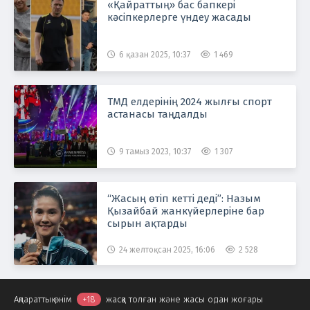
«Қайраттың» бас бапкері
кәсіпкерлерге үндеу жасады
6 қазан 2025, 10:37
1 469
ТМД елдерінің 2024 жылғы спорт
астанасы таңдалды
9 тамыз 2023, 10:37
1 307
“Жасың өтіп кетті деді”: Назым
Қызайбай жанкүйерлеріне бар
сырын ақтарды
24 желтоқсан 2025, 16:06
2 528
Ақпараттық өнім
+18
жасқа толған және жасы одан жоғары