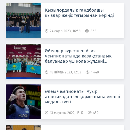
Қызылордалық гандболшы
қыздар жеңіс тұғырынан көрінді
24 сәуір 2023, 16:58
868
Әйелдер күресінен Азия
чемпионатында қазақстандық
балуандар үш қола жүлдені
иеленді
18 шілде 2023, 12:33
1 440
Әлем чемпионаты: Ауыр
атлетикадан ел қоржынына екінші
медаль түсті
13 маусым 2022, 15:17
450