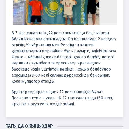
6-7 жас санатының 22 келі салмағында бақ сынаған
Айлин Искакова алтын алды. Ол боз кілемде 2 кездесу
өткізіп, Ұлыбритания мен Ресейден келген
қарсыластарын мерзімінен бұрын ауырту әдісімен таза
жеңген. Айлиннің жеке бапкері, қоңыр белбеу иегері
Нариман Дауылбаев та ересектер арасындағы
бәсекеде үздік үштіктен көрінді. Қоңыр белбеулер
арасындағы 69 келі салмақ дәрежесінде бақ сынап,
қола жүлдегер атанды.
Ардагерлер арасындағы 77 келі салмақта Мұрат
Досжанов күміс жүлде, 16-17 жас санатында (60 келі)
Ерқанат Ерқұл қола жүлде жеңді.
ТАҒЫ ДА ОҚЫҢЫЗДАР