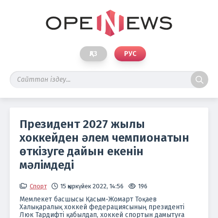
ҚАЗ
РУС
Президент 2027 жылы
хоккейден әлем чемпионатын
өткізуге дайын екенін
мәлімдеді
Спорт
15 қыркүйек 2022, 14:56
196
Мемлекет басшысы Қасым-Жомарт Тоқаев
Халықаралық хоккей федерациясының президенті
Люк Тардифті қабылдап, хоккей спортын дамытуға