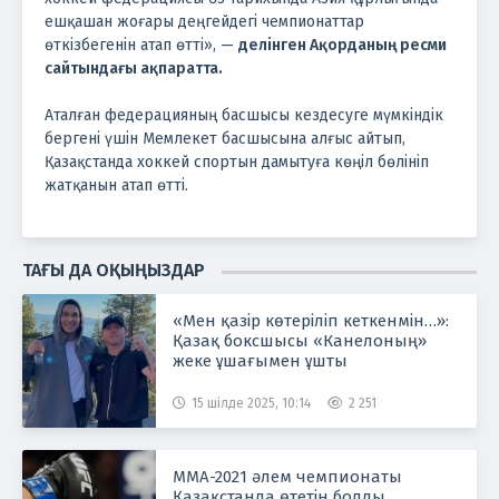
ешқашан жоғары деңгейдегі чемпионаттар
өткізбегенін атап өтті», —
делінген Ақорданың ресми
сайтындағы ақпаратта.
Аталған федерацияның басшысы кездесуге мүмкіндік
бергені үшін Мемлекет басшысына алғыс айтып,
Қазақстанда хоккей спортын дамытуға көңіл бөлініп
жатқанын атап өтті.
ТАҒЫ ДА ОҚЫҢЫЗДАР
«Мен қазір көтеріліп кеткенмін…»:
Қазақ боксшысы «Канелоның»
жеке ұшағымен ұшты
15 шілде 2025, 10:14
2 251
ММА-2021 әлем чемпионаты
Қазақстанда өтетін болды