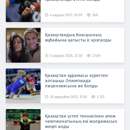
4 наурыз 2021, 10:09
368
Қазақстандық боксшының
жұбайына қатысты іс қозғалды
5 наурыз 2026, 12:30
2 509
Қазақстан құрамасы күрестен
алғашқы Олимпиада
лицензиясына ие болды
18 қыркүйек 2023, 11:30
2 133
Қазақстан үстел теннисінен әлем
чемпионатының екі жолдамасын
жеңіп алды