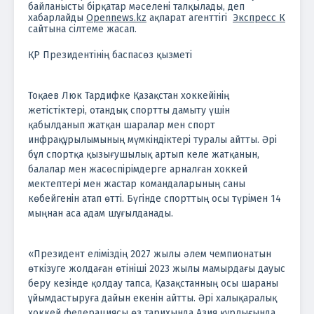
байланысты бірқатар мәселені талқылады, деп
хабарлайды
Opennews.kz
ақпарат агенттігі
Экспресс К
сайтына сілтеме жасап.
ҚР Президентінің баспасөз қызметі
Тоқаев Люк Тардифке Қазақстан хоккейінің
жетістіктері, отандық спортты дамыту үшін
қабылданып жатқан шаралар мен спорт
инфрақұрылымының мүмкіндіктері туралы айтты. Әрі
бұл спортқа қызығушылық артып келе жатқанын,
балалар мен жасөспірімдерге арналған хоккей
мектептері мен жастар командаларының саны
көбейгенін атап өтті. Бүгінде спорттың осы түрімен 14
мыңнан аса адам шұғылданады.
«Президент еліміздің 2027 жылы әлем чемпионатын
өткізуге жолдаған өтініші 2023 жылы мамырдағы дауыс
беру кезінде қолдау тапса, Қазақстанның осы шараны
ұйымдастыруға дайын екенін айтты. Әрі халықаралық
хоккей федерациясы өз тарихында Азия құрлығында