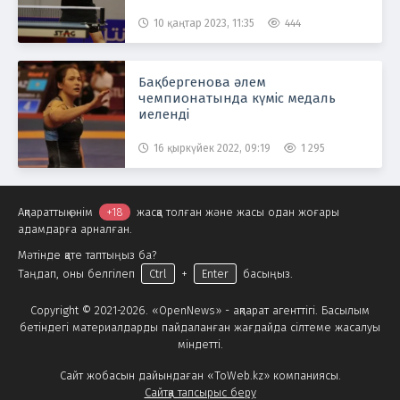
10 қаңтар 2023, 11:35
444
Бақбергенова әлем
чемпионатында күміс медаль
иеленді
16 қыркүйек 2022, 09:19
1 295
Ақпараттық өнім
+18
жасқа толған және жасы одан жоғары
адамдарға арналған.
Мәтінде қате таптыңыз ба?
Таңдап, оны белгілеп
Ctrl
+
Enter
басыңыз.
Copyright © 2021-2026. «OpenNews» - ақпарат агенттігі. Басылым
бетіндегі материалдарды пайдаланған жағдайда сілтеме жасалуы
міндетті.
Сайт жобасын дайындаған «ToWeb.kz» компаниясы.
Сайтқа тапсырыс беру