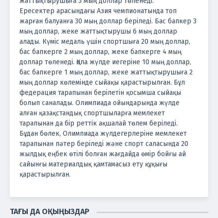
жаттықтырушыға 5 мың доллар төленеді.
Ересектер арасындағы Азия чемпионатында топ
жарған балуанға 30 мың доллар беріледі. Бас бапкер 3
мың доллар, жеке жаттықтырушы 6 мың доллар
алады.
Күміс медаль үшін спортшыға 20 мың доллар,
бас бапкерге 2 мың доллар, жеке бапкерге 4 мың
доллар төленеді.
Қола жүлде иегеріне 10 мың доллар,
бас бапкерге 1 мың доллар, жеке жаттықтырушыға 2
мың доллар көлемінде сыйақы қарастырылған.
Бұл
федерация тарапынан берілетін қосымша сыйақы
болып саналады. Олимпиада ойындарында жүлде
алған қазақстандық спортшыларға мемлекет
тарапынан да бір реттік ақшалай төлем беріледі.
Бұдан бөлек, Олимпиада жүлдегерлеріне мемлекет
тарапынан пәтер беріледі және спорт саласында 20
жылдық еңбек өтілі болған жағдайда өмір бойғы ай
сайынғы материалдық қамтамасыз ету құқығы
қарастырылған.
ТАҒЫ ДА ОҚЫҢЫЗДАР