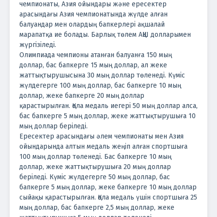
чемпионаты, Азия ойындары және ересектер
арасындағы Азия чемпионатында жүлде алған
балуандар мен олардың бапкерлері ақшалай
марапатқа ие болады. Барлық төлем АҚШ долларымен
жүргізіледі.
Олимпиада чемпионы атанған балуанға 150 мың
доллар, бас бапкерге 15 мың доллар, ал жеке
жаттықтырушысына 30 мың доллар төленеді.
Күміс
жүлдегерге 100 мың доллар, бас бапкерге 10 мың
доллар, жеке бапкерге 20 мың доллар
қарастырылған.
Қола медаль иегері 50 мың доллар алса,
бас бапкерге 5 мың доллар, жеке жаттықтырушыға 10
мың доллар беріледі.
Ересектер арасындағы әлем чемпионаты мен Азия
ойындарында алтын медаль жеңіп алған спортшыға
100 мың доллар төленеді. Бас бапкерге 10 мың
доллар, жеке жаттықтырушыға 20 мың доллар
беріледі.
Күміс жүлдегерге 50 мың доллар, бас
бапкерге 5 мың доллар, жеке бапкерге 10 мың доллар
сыйақы қарастырылған.
Қола медаль үшін спортшыға 25
мың доллар, бас бапкерге 2,5 мың доллар, жеке