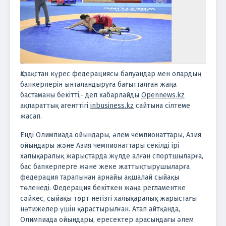
Қазақстан күрес федерациясы балуандар мен олардың
бапкерлерін ынталандыруға бағытталған жаңа
бастаманы бекітті,- деп хабарлайды
Opennews.kz
ақпараттық агенттігі
inbusiness.kz
сайтына сілтеме
жасап.
Енді Олимпиада ойындары, әлем чемпионаттары, Азия
ойындары және Азия чемпионаттары секілді ірі
халықаралық жарыстарда жүлде алған спортшыларға,
бас бапкерлерге және жеке жаттықтырушыларға
федерация тарапынан арнайы ақшалай сыйақы
төленеді.
Федерация бекіткен жаңа регламентке
сәйкес, сыйақы төрт негізгі халықаралық жарыстағы
нәтижелер үшін қарастырылған. Атап айтқанда,
Олимпиада ойындары, ересектер арасындағы әлем