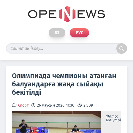
ҚАЗ
РУС
Олимпиада чемпионы атанған
балуандарға жаңа сыйақы
бекітілді
Спорт
26 маусым 2026, 11:30
2 509
Фото:
©olympic.kz