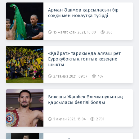
Арман Әшімов қарсыласын бір
соққымен нокаутқа түсірді
15 желтоқсан 2021, 10:00
366
«Қайрат» тарихында алғаш рет
Еурокубоктың топтық кезеңіне
шықты
27 тамыз 2021, 09:57
407
Боксшы Жәнібек Әлімханұлының
қарсыласы белгілі болды
5 ақпан 2025, 15:04
2 701