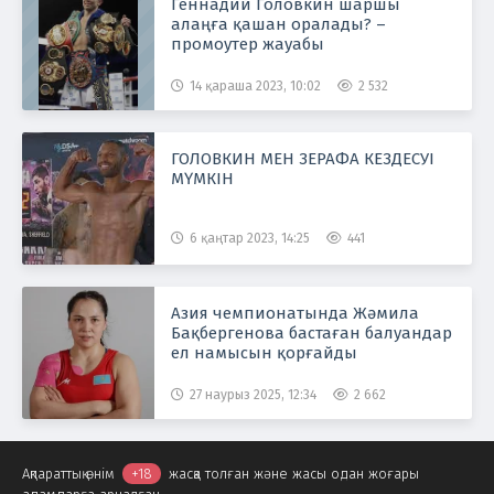
Геннадий Головкин шаршы
алаңға қашан оралады? –
промоутер жауабы
14 қараша 2023, 10:02
2 532
ГОЛОВКИН МЕН ЗЕРАФА КЕЗДЕСУІ
МҮМКІН
6 қаңтар 2023, 14:25
441
Азия чемпионатында Жәмила
Бақбергенова бастаған балуандар
ел намысын қорғайды
27 наурыз 2025, 12:34
2 662
Ақпараттық өнім
+18
жасқа толған және жасы одан жоғары