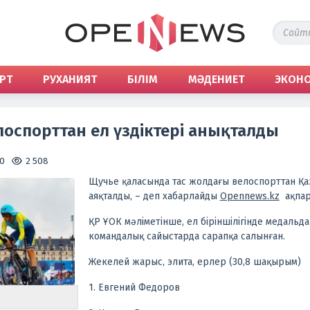
РТ
РУХАНИЯТ
БІЛІМ
МӘДЕНИЕТ
ЭКОН
лоспорттан ел үздіктері анықталды
30
2 508
Щучье қаласында тас жолдағы велоспорттан Қа
аяқталды, – деп хабарлайды
Оpennews.kz
ақпара
ҚР ҰОК мәліметінше, ел біріншілігінде медальд
командалық сайыстарда сарапқа салынған.
Жекелей жарыс, элита, ерлер (30,8 шақырым)
1. Евгений Федоров