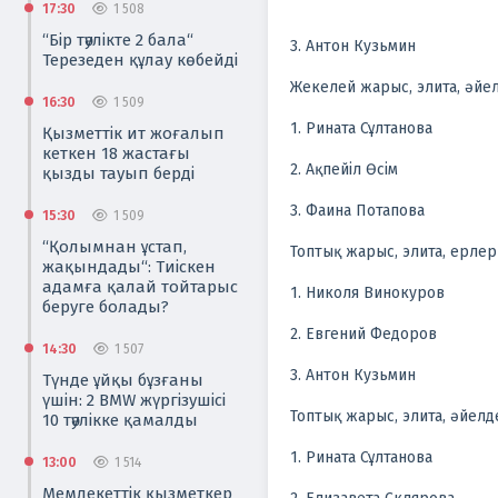
17:30
1 508
“Бір тәулікте 2 бала“
3. Антон Кузьмин
Терезеден құлау көбейді
Жекелей жарыс, элита, әйе
16:30
1 509
1. Рината Сұлтанова
Қызметтік ит жоғалып
кеткен 18 жастағы
2. Ақпейіл Өсім
қызды тауып берді
3. Фаина Потапова
15:30
1 509
“Қолымнан ұстап,
Топтық жарыс, элита, ерле
жақындады“: Тиіскен
адамға қалай тойтарыс
1. Николя Винокуров
беруге болады?
2. Евгений Федоров
14:30
1 507
3. Антон Кузьмин
Түнде ұйқы бұзғаны
үшін: 2 BMW жүргізушісі
Топтық жарыс, элита, әйел
10 тәулікке қамалды
1. Рината Сұлтанова
13:00
1 514
Мемлекеттік қызметкер