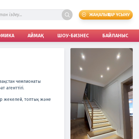
ЖАҢАЛЫҚТАР ҰСЫНУ
ОМИКА
АЙМАҚ
ШОУ-БИЗНЕС
БАЙЛАНЫС
зақстан чемпионаты
т агенттігі.
ар жекелей, топтық және