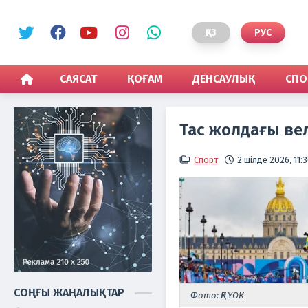
ҚАЗ
РУС
САЯСАТ
ҚОҒАМ
ДЕНСАУЛЫҚ
СПО
Тас жолдағы ве
Спорт
2 шілде 2026, 11:
СОҢҒЫ ЖАҢАЛЫҚТАР
Фото: ҚР ҰОК