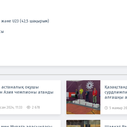
 және U23 (42,5 шақырым)
сы
ы астаналық оқушы
Қазақстан
н Азия чемпионы атанды
сурдлимп
алғашқы а
сан 2024, 11:33
2 678
5 мамыр 20
 мен Мурата арасындағы
Шавкат Ра