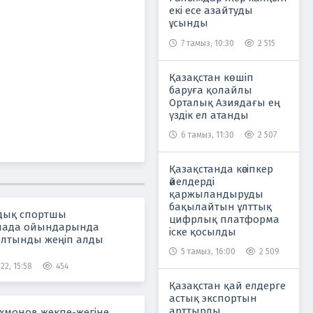
екі есе азайтуды
ұсынды
7 тамыз, 10:30
2 515
Қазақстан көшіп
баруға қолайлы
Орталық Азиядағы ең
үздік ел атанды
6 тамыз, 11:30
2 507
Қазақстанда кәсіпкер
әйелдерді
қаржыландыруды
бақылайтын ұлттық
дық спортшы
цифрлық платформа
иада ойындарында
іске қосылды
лтынды жеңіп алды
5 тамыз, 16:00
2 509
22, 15:58
454
Қазақстан қай елдерге
астық экспортын
арттырды
хмонов жекпе-жегіне