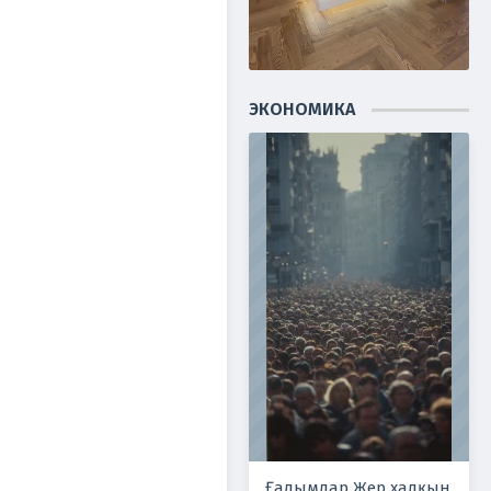
ЭКОНОМИКА
Ғалымдар Жер халқын