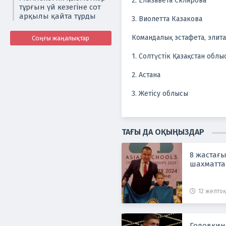
2. Елизавета Склярова
тұрғын үй кезегіне сот
арқылы қайта тұрды
3. Виолетта Казакова
Командалық эстафета, элита
Соңғы жаңалықтар
1. Солтүстік Қазақстан облы
2. Астана
3. Жетісу облысы
ТАҒЫ ДА ОҚЫҢЫЗДАР
8 жастағ
шахматта
12 желтоқ
Головкин