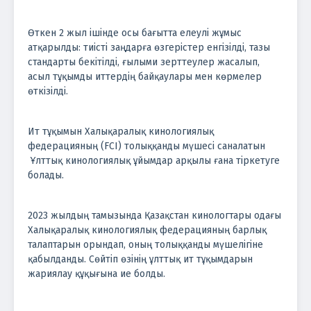
Өткен 2 жыл ішінде осы бағытта елеулі жұмыс
атқарылды: тиісті заңдарға өзгерістер енгізілді, тазы
стандарты бекітілді, ғылыми зерттеулер жасалып,
асыл тұқымды иттердің байқаулары мен көрмелер
өткізілді.
Ит тұқымын Халықаралық кинологиялық
федерацияның (FCI) толыққанды мүшесі саналатын
Ұлттық кинологиялық ұйымдар арқылы ғана тіркетуге
болады.
2023 жылдың тамызында Қазақстан кинологтары одағы
Халықаралық кинологиялық федерацияның барлық
талаптарын орындап, оның толыққанды мүшелігіне
қабылданды. Сөйтіп өзінің ұлттық ит тұқымдарын
жариялау құқығына ие болды.