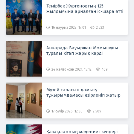
Темірбек Жүргеновтың 125
жылдығына арналған іс-шара өтті
16 наурыз 2023, 17:01
2 523
Анкарада Бауыржан Момышұлы
туралы кітап жарық көрді
24 желтоқсан 2021, 15:12
409
Музей саласын дамыту
тұжырымдамасы әзірленіп жатыр
17 сәуір 2026, 12:30
2 509
Қазақстанның мәдениет күндері