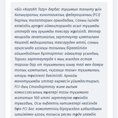
«Біз «Kazakh Tazy» дербес тұқымын таныту үшін
Халықаралық кинологиялық федерацияның (FCI)
барлық талаптарын орындадық. Соның ішінде
еліміздің әртүрлі аймақтарында асыл тұқымды
иттерді кең ауқымды тексеру жүргізілді. Иттер
маңызды генетикалық зерттеулер қамтылған
Кешенді медициналық тексеруден өтті, соның
арқасында қазақы тазының бірегейлігін
айқындайтын бұлтартпас айғақтар ұсындық.
Тарихи зерттеулерде 4 мың жылдан астам
тарихы бар ит тұқымының шығу тегі мен дамуы
толық қамтылып, «қазақы тазы» тұқымының
атауы түпкілікті бекітілді. Арнайы
монотұқымды иттер көрмесін ұйымдастырып,
FCI-дың Стандарттау және ғылым
комиссиясының мүшелері тазы тұқымына
жататын 100 итті зерттеуіне мүмкіндік
туғыздық. Осы еңбектің нәтижелері негізінде
бүгін FCI Бас комитетінің бірауыздан қабылдаған
шешімімен қазақ тазысы ресми түрде әлемдік