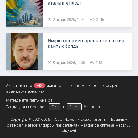
аталып өтіледі
2 ақпан 2026, 16:30
2 516
Өмірін өнермен өрнектеген актер
қайтыс болды
5 ақпан 2026, 14:30
2 531
Ақпараттық өнім
+18
жасқа толған және жасы одан жоғары
адамдарға арналған.
Мәтінде қате таптыңыз ба?
Таңдап, оны белгілеп
Ctrl
+
Enter
басыңыз.
Copyright © 2021-2026. «OpenNews» - ақпарат агенттігі. Басылым
бетіндегі материалдарды пайдаланған жағдайда сілтеме жасалуы
міндетті.