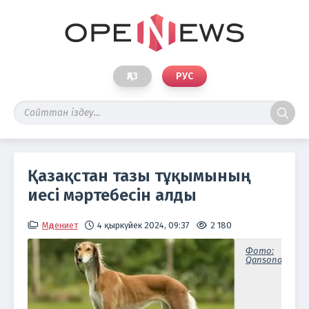
ҚАЗ
РУС
Қазақстан тазы тұқымының
иесі мәртебесін алды
Мәдениет
4 қыркүйек 2024, 09:37
2 180
Фото:
Qansonar.com