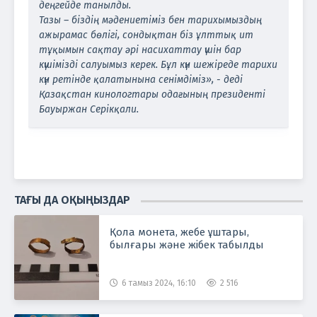
деңгейде танылды.
Тазы – біздің мәдениетіміз бен тарихымыздың
ажырамас бөлігі, сондықтан біз ұлттық ит
тұқымын сақтау әрі насихаттау үшін бар
күшімізді салуымыз керек. Бұл күн шежіреде тарихи
күн ретінде қалатынына сенімдіміз», - деді
Қазақстан кинологтары одағының президенті
Бауыржан Серікқали.
ТАҒЫ ДА ОҚЫҢЫЗДАР
Қола монета, жебе ұштары,
былғары және жібек табылды
6 тамыз 2024, 16:10
2 516