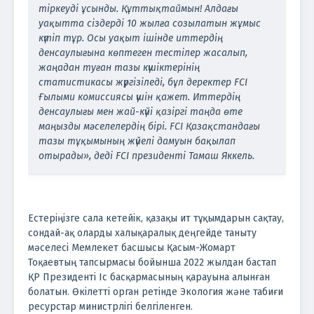
тіркеуді ұсынды. Құттықтаймын! Алдағы
уақытта сіздерді 10 жылға созылатын жұмыс
күтіп тұр. Осы уақыт ішінде иттердің
денсаулығына көптеген тестілер жасалып,
жаңадан туған тазы күшіктерінің
статистикасы жүргізіледі, бұл деректер FCI
Ғылыми комиссиясы үшін қажет. Иттердің
денсаулығы мен жай-күйі қазіргі таңда өте
маңызды мәселелердің бірі. FCI Қазақстандағы
тазы тұқымының жүйелі дамуын бақылап
отырады», деді FCI президенті Тамаш Яккель.
Естеріңізге сала кетейік, қазақы ит тұқымдарын сақтау,
сондай-ақ оларды халықаралық деңгейде таныту
мәселесі Мемлекет басшысы Қасым-Жомарт
Тоқаевтың тапсырмасы бойынша 2022 жылдан бастап
ҚР Президенті Іс басқармасының қарауына алынған
болатын. Өкілетті орган ретінде Экология және табиғи
ресурстар министрлігі белгіленген.