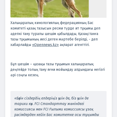
Халықаралық кинологиялық федерацияның Бас
комитеті қазақ тазысын ресми түрде ит тұқымы деп
әдепкі тану туралы шешім қабылдады, Қазақстанға
тазы тұқымының иесі деген мәртебе берілді, - деп
хабарлайды
«Opennews.kz»
ақпарат агенттігі.
Бұл шешім – қазақы тазы тұқымын халықаралық
деңгейде толық тану яғни мойындау алдындағы негізгі
әрі соңғы кезең.
«Бүгін сіздердің елдеріңіз үшін де, біз үшін де
тарихи күн. FCI Стандарттау жөніндегі
комиссиясы мен FCI Ғылыми комиссиясы ұзақ
рәсімдерден кейін Бас комитетке осы тұқымды