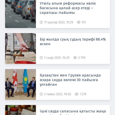
Утиль алым реформасы көлік
бағасына қалай әсер етеді –
сарапшы пайымы
17 қаңтар 2022, 15:29
511
Бір жылда суық судың тарифі 88,4%
өскен
1 сәуір 2025, 16:29
2 799
Қазақстан мен Грузия арасында
өзара сауда көлемі 30 пайызға
ұлғайған
2 тамыз 2023, 10:02
1 270
Ішкі сауда саласына қатысты жаңа