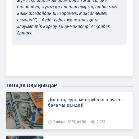
жұмысқа жарамды адам болып жатса, оны,
біріншіден, жұмысқа орналастырып, отбасыны
қиын жағдайдан шығарамыз. Мақсатымыз
осындай”, – дейді еңбек және халықты
әлеуметтік қорғау вице-министрі Асқарбек
Ертаев.
ТАҒЫ ДА ОҚЫҢЫЗДАР
Доллар, еуро мен рубльдің бүгінгі
бағамы қандай
3 шілде 2025, 09:50
2 253