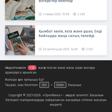
өзгерістер бекітілді
4 тамыз 2025, 15:09
2 269
Қымбат көлік, яхта және ұшақ: Енді
байларда жаңа салық төлейді
29 желтоқсан 2025, 14:00
2 525
Ақпараттық өнім
+18
жасқа толған және жасы одан жоғары
адамдарға арналған.
Мәтінде қате таптыңыз ба?
Таңдап, оны белгілеп
Ctrl
+
Enter
басыңыз.
Copyright © 2021-2026. «OpenNews» - ақпарат агенттігі. Басылым
бетіндегі материалдарды пайдаланған жағдайда сілтеме жасалуы
міндетті.