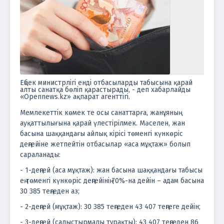
Еңбек министрлігі енді отбасыларды табысына қарай
алты санатқа бөліп қарастырады, - деп хабарлайды
«Opennews.kz» ақпарат агенттігі.
Мемлекеттік көмек те осы санаттарға, жанұяның
ауқаттылығына қарай үлестірілмек. Мәселен, жан
басына шаққандағы айлық кірісі төменгі күнкөріс
деңгейіне жетпейтін отбасылар «аса мұқтаж» болып
сараланады:
- 1-деңгей (аса мұқтаж): жан басына шаққандағы табысы
ең төменгі күнкөріс деңгейінің 70%-на дейін – адам басына
30 385 теңгеден аз;
- 2-деңгей (мұқтаж): 30 385 теңгеден 43 407 теңгеге дейін;
- 3-деңгей (салыстырмалы тұрақты): 43 407 теңгеден 86