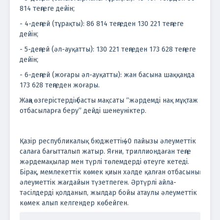
814 теңгеге дейін;
- 4-деңгей (тұрақты): 86 814 теңгеден 130 221 теңгеге
дейін;
- 5-деңгей (әл-ауқатты): 130 221 теңгеден 173 628 теңгеге
дейін;
- 6-деңгей (жоғары әл-ауқатты): жан басына шаққанда
173 628 теңгеден жоғары.
Жаңа өзгерістердің басты мақсаты “жәрдемді нақ мұқтаж
отбасыларға беру” дейді шенеуніктер.
Қазір республикалық бюджеттің 40 пайызы әлеуметтік
салаға бағытталып жатыр. Яғни, триллиондаған теңге
жәрдемақылар мен түрлі төлемдерді өтеуге кетеді.
Бірақ, мемлекеттік көмек қиын хәлде қалған отбасының
әлеуметтік жағдайын түзетпеген. Әртүрлі айла-
тәсілдерді қолданып, жылдар бойы атаулы әлеуметтік
көмек алып келгендер көбейген.