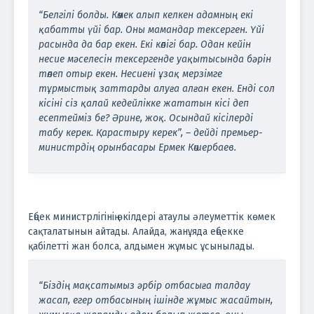
“Белгілі болды. Көмек алып келкен адамның екі
қабатты үйі бар. Оны мамандар тексерген. Үйі
расында да бар екен. Екі көлігі бар. Одан кейін
несие мәселесін тексергенде уақытысында бәрін
төлеп отыр екен. Несиені ұзақ мерзімге
тұрмыстық заттарды алуға алған екен. Енді сол
кісіні сіз қалай кедейлікке жататын кісі деп
есептейміз бе? Әрине, жоқ. Осындай кісілерді
табу керек. Қарастыру керек”, – дейді премьер-
министрдің орынбасары Ермек Көшербаев.
Еңбек министрлігінің өкілдері атаулы әлеуметтік көмек
сақталатынын айтады. Алайда, жанұяда еңбекке
қабілетті жан болса, алдымен жұмыс ұсынылады.
“Біздің мақсатымыз әрбір отбасыға талдау
жасап, егер отбасының ішінде жұмыс жасайтын,