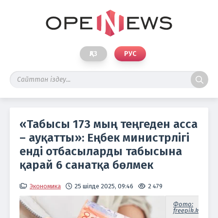
ҚАЗ
РУС
«Табысы 173 мың теңгеден асса
– ауқатты»: Еңбек министрлігі
енді отбасыларды табысына
қарай 6 санатқа бөлмек
Экономика
25 шілде 2025, 09:46
2 479
Фото:
freepik.kz