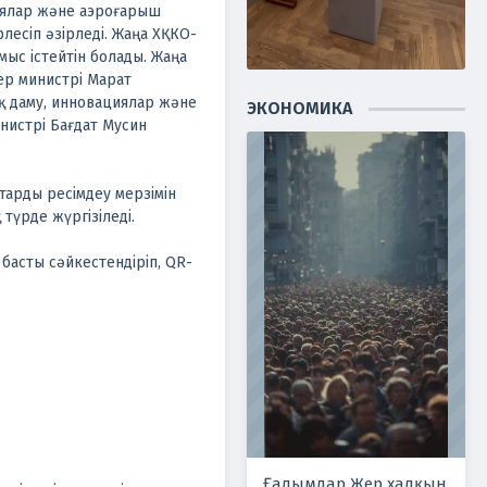
иялар және аэроғарыш
рлесіп әзірледі. Жаңа ХҚКО-
мыс істейтін болады. Жаңа
тер министрі Марат
 даму, инновациялар және
ЭКОНОМИКА
нистрі Бағдат Мусин
арды ресімдеу мерзімін
түрде жүргізіледі.
басты сәйкестендіріп, QR-
Ғалымдар Жер халқын