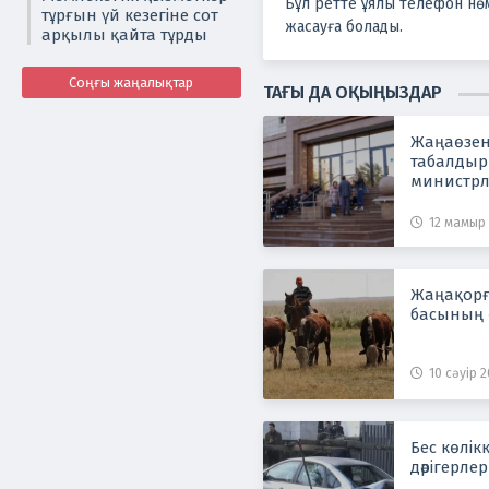
Бұл ретте ұялы телефон нөмі
тұрғын үй кезегіне сот
жасауға болады.
арқылы қайта тұрды
Соңғы жаңалықтар
ТАҒЫ ДА ОҚЫҢЫЗДАР
Жаңаөзенд
табалдыр
министрл
12 мамыр 
Жаңақорғ
басының 
10 сәуір 2
Бес көлік
дәрігерле