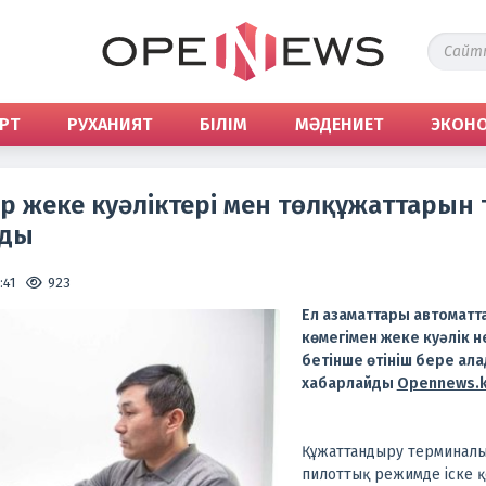
РТ
РУХАНИЯТ
БІЛІМ
МӘДЕНИЕТ
ЭКОН
р жеке куәліктері мен төлқұжаттарын
ады
:41
923
Ел азаматтары автомат
көмегімен жеке куәлік н
бетінше өтініш бере ала
хабарлайды
Opennews.
Құжаттандыру терминалы
пилоттық режимде іске қ