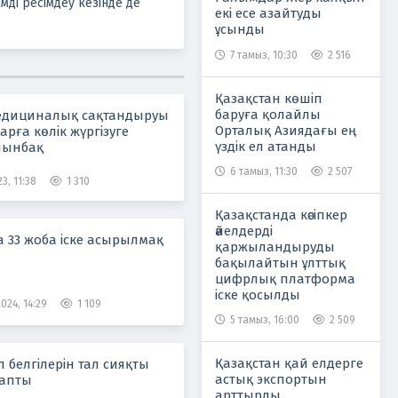
імді ресімдеу кезінде де
екі есе азайтуды
ұсынды
7 тамыз, 10:30
2 516
Қазақстан көшіп
баруға қолайлы
медициналық сақтандыруы
Орталық Азиядағы ең
рға көлік жүргізуге
үздік ел атанды
лынбақ
6 тамыз, 11:30
2 507
3, 11:38
1 310
Қазақстанда кәсіпкер
әйелдерді
 33 жоба іске асырылмақ
қаржыландыруды
бақылайтын ұлттық
цифрлық платформа
іске қосылды
024, 14:29
1 109
5 тамыз, 16:00
2 509
Қазақстан қай елдерге
л белгілерін тал сияқты
астық экспортын
тапты
арттырды