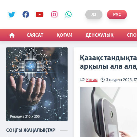
ҚАЗ
РУС
САЯСАТ
ҚОҒАМ
ДЕНСАУЛЫҚ
СПО
Қазақстандықта
арқылы ала ал
Қоғам
3 наурыз 2023, 17
СОҢҒЫ ЖАҢАЛЫҚТАР