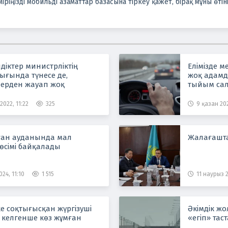
ріңізді мобильді азаматтар базасына тіркеу қажет, бірақ мұны өтін
іктер министрліктің
Елімізде 
ығында түнесе де,
жоқ адамда
ерден жауап жоқ
тыйым са
2022, 11:22
325
9 қазан 202
ан ауданында мал
Жалағашта
өсімі байқалады
024, 11:10
1 515
11 наурыз 2
ке соқтығысқан жүргізуші
Әкімдік жо
р келгенше көз жұмған
«егіп» тас