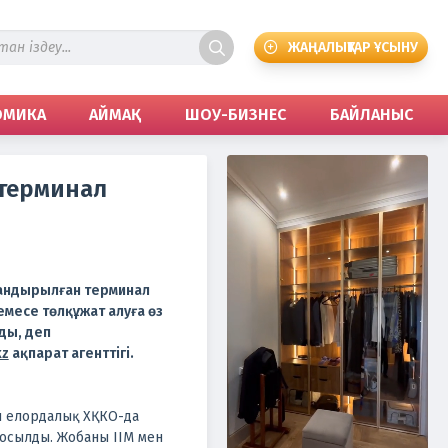
ЖАҢАЛЫҚТАР ҰСЫНУ
ОМИКА
АЙМАҚ
ШОУ-БИЗНЕС
БАЙЛАНЫС
 терминал
тандырылған терминал
емесе төлқұжат алуға өз
ды, деп
kz
ақпарат агенттігі.
 елордалық ХҚКО-да
осылды. Жобаны ІІМ мен