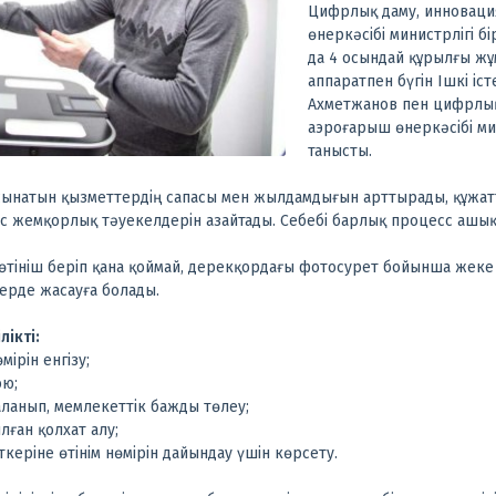
Цифрлық даму, инновац
өнеркәсібі министрлігі бі
да 4 осындай құрылғы жұ
аппаратпен бүгін Ішкі іс
Ахметжанов пен цифрлық
аэроғарыш өнеркәсібі ми
танысты.
сынатын қызметтердің сапасы мен жылдамдығын арттырады, құжатт
с жемқорлық тәуекелдерін азайтады. Себебі барлық процесс ашық 
өтініш беріп қана қоймай, дерекқордағы фотосурет бойынша жеке 
ерде жасауға болады.
ікті:
ірін енгізу;
ою;
ланып, мемлекеттік бажды төлеу;
ған қолхат алу;
керіне өтінім нөмірін дайындау үшін көрсету.