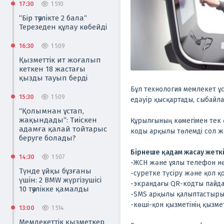
17:30
1 510
“Бір тәулікте 2 бала“
Терезеден құлау көбейді
16:30
1 509
Қызметтік ит жоғалып
кеткен 18 жастағы
қызды тауып берді
Бұл технология мемлекет ұ
15:30
1 509
едәуір қысқартады, сыбайла
“Қолымнан ұстап,
жақындады“: Тиіскен
Құрылғының көмегімен тек 
адамға қалай тойтарыс
коды арқылы төлемді сол ж
беруге болады?
Бірнеше қадам жасау жеткіл
14:30
1 507
-ЖСН және ұялы телефон нөм
Түнде ұйқы бұзғаны
-суретке түсіру және қол қ
үшін: 2 BMW жүргізушісі
-экрандағы QR-кодты пайда
10 тәулікке қамалды
-SMS арқылы қалыптастырыл
-көші-қон қызметінің қызмет
13:00
1 514
Мемлекеттік қызметкер