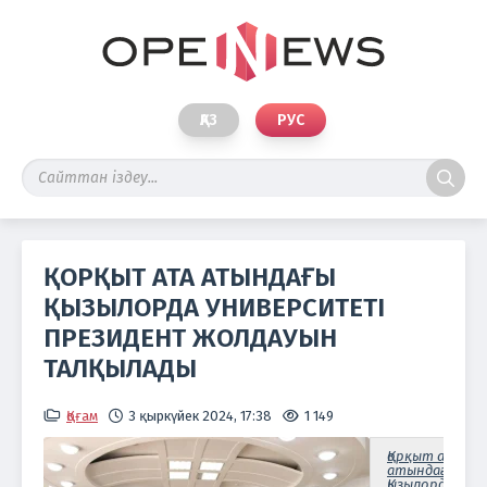
ҚАЗ
РУС
ҚОРҚЫТ АТА АТЫНДАҒЫ
ҚЫЗЫЛОРДА УНИВЕРСИТЕТІ
ПРЕЗИДЕНТ ЖОЛДАУЫН
ТАЛҚЫЛАДЫ
Қоғам
3 қыркүйек 2024, 17:38
1 149
Қорқыт ата
атындағы
Қызылорда