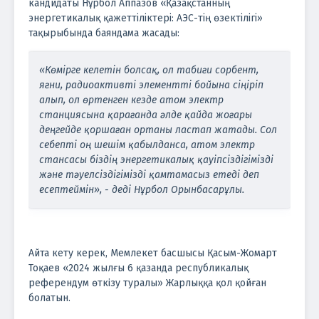
кандидаты Нұрбол Аппазов «Қазақстанның
энергетикалық қажеттіліктері: АЭС-тің өзектілігі»
тақырыбында баяндама жасады:
«Көмірге келетін болсақ, ол табиғи сорбент,
яғни, радиоактивті элементті бойына сіңіріп
алып, ол өртенген кезде атом электр
станциясына қарағанда әлде қайда жоғары
деңгейде қоршаған ортаны ластап жатады. Сол
себепті оң шешім қабылданса, атом электр
стансасы біздің энергетикалық қауіпсіздігімізді
және тәуелсіздігімізді қамтамасыз етеді деп
есептеймін», - деді Нұрбол Орынбасарұлы.
Айта кету керек, Мемлекет басшысы Қасым-Жомарт
Тоқаев «2024 жылғы 6 қазанда республикалық
референдум өткiзу туралы» Жарлыққа қол қойған
болатын.