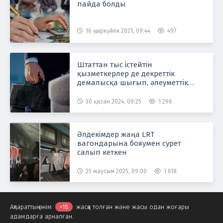
пайда болды
16 қыркүйек 2021, 09:44
497
Штаттан тыс істейтін
қызметкерлер де декреттік
демалысқа шығып, әлеуметтік
төлем ала алады
30 қазан 2024, 09:25
1 296
Әлдекімдер жаңа LRT
вагондарына бояумен сурет
салып кеткен
25 маусым 2025, 09:00
1 618
Ақпараттық өнім
+18
жасқа толған және жасы одан жоғары
адамдарға арналған.