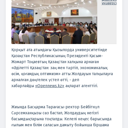
университеті
Қорқыт ата атындағы Қызылорда университетінде
Қазақстан Республикасының Президенті Қасым-
Жомарт Тоқаевтың Қазақстан халқына арнаған
«Әділетті Қазақстан: заң мен тәртіп, экономикалық
өсім, қоғамдық оптимизм» атты Жолдауын талқылауға
арналған дөңгелек үстел өтті, - деп
хабарлайды
«Opennews.kz»
ақпарат агенттігі.
Жиында Басқарма Төрағасы-ректор Бейбіткүл
Сәрсемханқызы сөз бастап, Жолдаудың негізгі
басымдықтарына тоқталды. Келелі кеңес барысында
ғылым мен білім саласын дамыту бойынша біршама