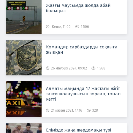
Жазғы маусымда жолда абай
болыңыз
Кеше, 11:00
1 506
Командир сарбаздарды соққыға
жыққан
26 наурыз 2024, 09:02
1 568
Алматы маңында 17 жастағы жігіт
такси жолаушысын зорлап, тонап
кетті
21 қазан 2021, 17:16
328
Елімізде жаңа жәрдемақы түрі