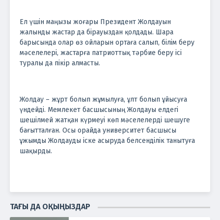
Ел үшін маңызы жоғары Президент Жолдауын
жалынды жастар да бірауыздан қолдады. Шара
барысында олар өз ойларын ортаға салып, білім беру
мәселелері, жастарға патриоттық тәрбие беру ісі
туралы да пікір алмасты.
Жолдау – жұрт болып жұмылуға, ұлт болып ұйысуға
үндейді. Мемлекет басшысының Жолдауы елдегі
шешілмей жатқан күрмеуі көп мәселелерді шешуге
бағытталған. Осы орайда университет басшысы
ұжымды Жолдауды іске асыруда белсенділік танытуға
шақырды.
ТАҒЫ ДА ОҚЫҢЫЗДАР