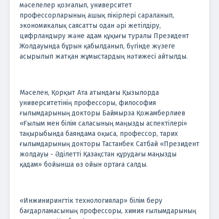
мәселелер қозғалып, университет
профессорларының ашық пікірлері сараланып,
экономикалық саясатты одан әрі жетілдіру,
цифрландыру және адам құқығы туралы Президент
Жолдауында бұрын қабылданып, бүгінде жүзеге
асырылып жатқан жұмыстардың нәтижесі айтылды.
Мәселен, Қорқыт Ата атындағы Қызылорда
университетінің профессоры, философия
ғылымдарының докторы Баймырза Қожамберлиев
«Ғылым мен білім саласының маңызды аспектілері»
тақырыбында баяндама оқыса, профессор, тарих
ғылымдарының докторы Тастанбек Сатбай «Президент
жолдауы - Әділетті Қазақстан құрудағы маңызды
қадам» бойынша өз ойын ортаға салды.
«Инжинирингтік технологиялар» білім беру
бағдарламасының профессоры, химия ғылымдарының