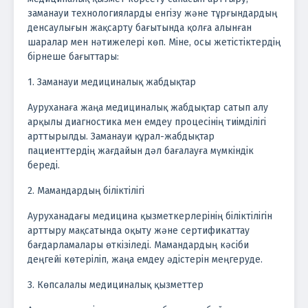
заманауи технологияларды енгізу және тұрғындардың
денсаулығын жақсарту бағытында қолға алынған
шаралар мен нәтижелері көп. Міне, осы жетістіктердің
бірнеше бағыттары:
1. Заманауи медициналық жабдықтар
Ауруханаға жаңа медициналық жабдықтар сатып алу
арқылы диагностика мен емдеу процесінің тиімділігі
арттырылды. Заманауи құрал-жабдықтар
пациенттердің жағдайын дәл бағалауға мүмкіндік
береді.
2. Мамандардың біліктілігі
Ауруханадағы медицина қызметкерлерінің біліктілігін
арттыру мақсатында оқыту және сертификаттау
бағдарламалары өткізіледі. Мамандардың кәсіби
деңгейі көтеріліп, жаңа емдеу әдістерін меңгеруде.
3. Көпсалалы медициналық қызметтер