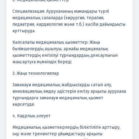
Специализация: Аурухананың мамандары түрлі
медициналық салаларда (хирургия, терапия,
педиатрия, кардиология және т.б.) кәсіби дайындықты
арттыруда.
Көпсалалы медициналық қызметтер: Жаңа
бөлімшелердің ашылуы, арнайы медициналық
қызметтердің енгізілуі тұрғындардың денсаулығын
жақсартуға мүмкіндік береді.
3. Жаңа технологиялар
Заманауи медициналық жабдықтарды сатып алу,
инновациялық емдеу әдістерін енгізу арқылы аурухана
тұрғындарға заманауи медициналық қызмет
көрсетуде.
4. Кадрлық әлеует
Медициналық қызметкерлердің біліктілігін арттыру,
оқу және тренингтер ұйымдастыру арқылы