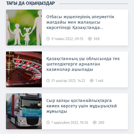
ТАҒЫ ДА ОҚЫҢЫЗДАР
Отбасы мүшелерінің әлеуметтік
жағдайы мен жалақысы
көрсетіледі: Қазақстанда
қыркүйектен бастап отбасы
картасы іске қосылады
9 тамыз 2022, 09:55
368
Қазақстанның үш облысында тек
шетелдіктерге арналған
казинолар ашылады
31 қаңтар 2025, 14:22
1 446
Сыр халқы қостанайлықтарға
көмек көрсету үшін жұдырықтай
жұмылды
7 қыркүйек 2022, 10:26
280