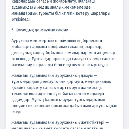
кадрлардың сапасын жоғарылату. Жалағаш
ауданындағы медициналық мекемелерде
мамандардың тұрақты біліктілігін көтеру шаралары
өткізіледі.
5. Қоғамдық денсаулық сақтау
Аурухана мен жергілікті әкімшіліктің бірлескен
жобалары арқылы профилактикалық шаралар,
денсаулық сақтау бойынша семинарлар мен акциялар
өткізіледі. Тұрғындар арасында салауатты өмір салтын
насихаттау шаралары белсенді жүзеге асырылуда.
Жалағаш ауданындағы аурухананың дамуы —
тұрғындардың денсаулығын қорғауға, медициналық
қызмет көрсету сапасын арттыруға және жаңа
технологияларды енгізуге бағытталған маңызды
қадамдар. Мұның барлығы аудан тұрғындарының
әлеуметтік-экономикалық жағдайын жақсартуға ықпал
етеді.
Жалағаш ауданындағы аурухананың жетістіктері —
медициналық қызмет көрсету сапасын арттыру,