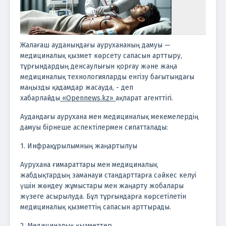
Жалағаш ауданындағы аурухананың дамуы —
медициналық қызмет көрсету сапасын арттыру,
тұрғындардың денсаулығын қорғау және жаңа
медициналық технологияларды енгізу бағытындағы
маңызды қадамдар жасауда, - деп
хабарлайды
«Opennews.kz»
ақпарат агенттігі.
Аудандағы аурухана мен медициналық мекемелердің
дамуы бірнеше аспектілермен сипатталады:
1. Инфрақұрылымның жаңартылуы
Аурухана ғимараттары мен медициналық
жабдықтардың заманауи стандарттарға сәйкес келуі
үшін жөндеу жұмыстары мен жаңарту жобалары
жүзеге асырылуда. Бұл тұрғындарға көрсетілетін
медициналық қызметтің сапасын арттырады.
2. Медициналық қызметтер