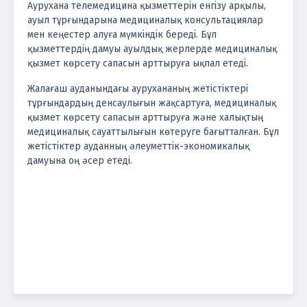
Аурухана телемедицина қызметтерін енгізу арқылы,
ауыл тұрғындарына медициналық консультациялар
мен кеңестер алуға мүмкіндік береді. Бұл
қызметтердің дамуы ауылдық жерлерде медициналық
қызмет көрсету сапасын арттыруға ықпал етеді.
Жалағаш ауданындағы аурухананың жетістіктері
тұрғындардың денсаулығын жақсартуға, медициналық
қызмет көрсету сапасын арттыруға және халықтың
медициналық сауаттылығын көтеруге бағытталған. Бұл
жетістіктер ауданның әлеуметтік-экономикалық
дамуына оң әсер етеді.