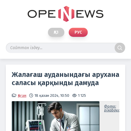
ҚАЗ
РУС
Жалағаш ауданындағы арухана
саласы қарқынды дамуда
Қоғам
18 қазан 2024, 10:50
1 125
Фото:
pixabay.com