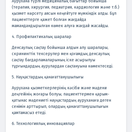
Аурухана түрлі медициналық бағыттар бойынша
(терапия, хирургия, педиатрия, кардиология және т.б.)
қызмет көрсету аясын кеңейтуге мүмкіндік алды. Бұл
пациенттерге қажет болған жағдайда
мамандандырылған көмек алуға жағдай жасайды.
4. Профилактикалық шаралар
Денсаулық сақтау бойынша алдын алу шаралары,
скринингтік тексерулер мен қоғамдық денсаулық
сақтау бағдарламаларының іске асырылуы
тұрғындардың аурулардан сақтануына көмектеседі.
5. Науқастардың қанағаттанушылығы
Аурухана қызметкерлерінің кәсіби және мәдени
деңгейінің жоғары болуы, пациенттермен қарым-
қатынас мәдениеті науқастардың ауруханаға деген
сенімін арттырып, олардың қанағаттанушылығын
қамтамасыз етеді.
6. Технологиялық инновациялар