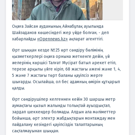
Оқиға Зайсан ауданының Айнабұлақ ауылында
Шайзаданов көшесіндегі жер үйде болған, - деп
хабарлайды
«Opennews.kz»
ақпарат агенттігі.
Өрт шыққан кезде №25 өрт сөндіру бөлімінің
қызметкерлері оқиға орнына жеткенге дейін, үй
иелерінің көршісі Талғат Мүсірат батыл әрекет етіп,
терезе арқылы үйге кіріп, 68 жастағы әжені және 1, 4,
5 және 7 жастағы төрт баланы қауіпсіз жерге
шығарды. Осылайша, ол бес адамның өмірін құтқарып
қалды.
Өрт сөндірушілер келгеннен кейін 30 шаршы метр
аумақтағы қызыл жалынды толықтай ауыздықтап,
зардап шеккендер болмады. Алдын ала мәліметтер
бойынша, өрт электр жабдықтарын монтаждау мен
пайдалану кезіндегі қауіпсіздік талаптарының
сақталмауынан шыққан.