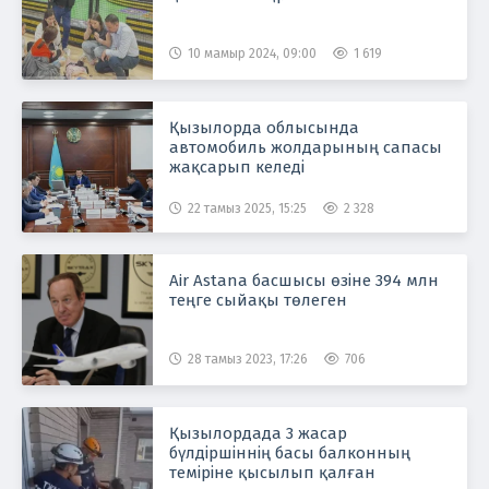
10 мамыр 2024, 09:00
1 619
Қызылорда облысында
автомобиль жолдарының сапасы
жақсарып келеді
22 тамыз 2025, 15:25
2 328
Air Astana басшысы өзіне 394 млн
теңге сыйақы төлеген
28 тамыз 2023, 17:26
706
Қызылордада 3 жасар
бүлдіршіннің басы балконның
теміріне қысылып қалған