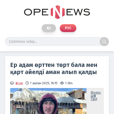
ҚАЗ
РУС
Ер адам өрттен төрт бала мен
қарт әйелді аман алып қалды
Қоғам
7 ақпан 2025, 16:15
1 384
Фото:
ШҚО
ТЖД