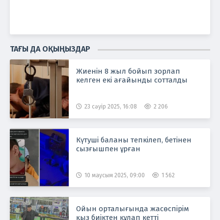
ТАҒЫ ДА ОҚЫҢЫЗДАР
Жиенін 8 жыл бойып зорлап
келген екі ағайынды сотталды
23 сәуір 2025, 16:08
2 206
Күтуші баланы тепкілеп, бетінен
сызғышпен ұрған
10 маусым 2025, 09:00
1 562
Ойын орталығында жасөспірім
қыз биіктен құлап кетті