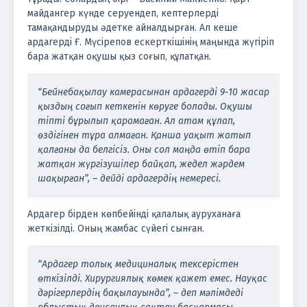
майдангер күнде серуендеп, кептерлерді
тамақандыруды әдетке айналдырған. Ал кеше
ардагерді Ғ. Мүсірепов ескерткішінің маңында жүгіріп
бара жатқан оқушы қыз соғып, құлатқан.
“Бейнебақылау камерасынан ардагерді 9-10 жасар
қыздың соғып кеткенін көруге болады. Оқушы
тіпті бұрылып қарамаған. Ал атам құлап,
өздігінен тұра алмаған. Қанша уақыт жатып
қалғаны да белгісіз. Оны сол маңда өтіп бара
жатқан жүргізушілер байқап, жедел жәрдем
шақырған”, – дейді ардагердің немересі.
Ардагер бірден көпбейінді қалалық ауруханаға
жеткізілді. Оның жамбас сүйегі сынған.
“Ардагер толық медициналық тексерістен
өткізілді. Хирургиялық көмек қажет емес. Науқас
дәрігерлердің бақылауында”, – деп мәлімдеді