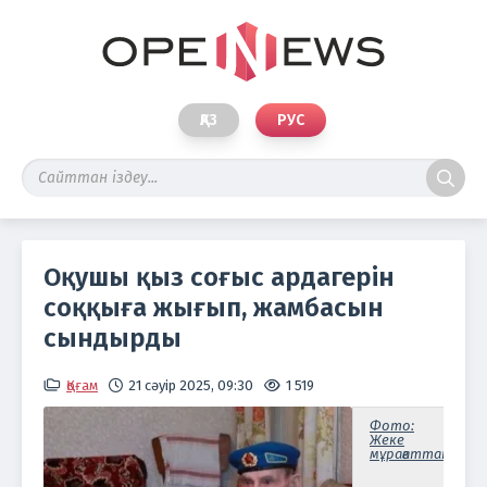
ҚАЗ
РУС
Оқушы қыз соғыс ардагерін
соққыға жығып, жамбасын
сындырды
Қоғам
21 сәуір 2025, 09:30
1 519
Фото:
Жеке
мұрағаттан