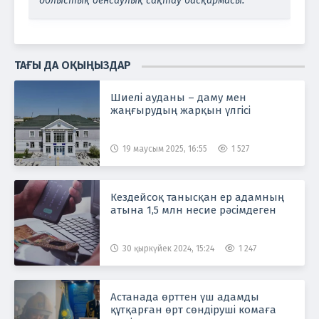
облыстық денсаулық сақтау басқармасы.
ТАҒЫ ДА ОҚЫҢЫЗДАР
Шиелі ауданы – даму мен
жаңғырудың жарқын үлгісі
19 маусым 2025, 16:55
1 527
Кездейсоқ танысқан ер адамның
атына 1,5 млн несие рәсімдеген
30 қыркүйек 2024, 15:24
1 247
Астанада өрттен үш адамды
құтқарған өрт сөндіруші комаға