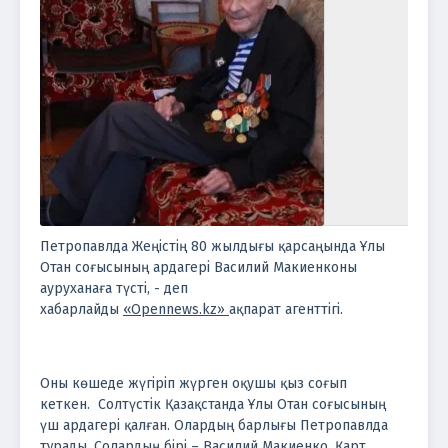
Петропавлда Жеңістің 80 жылдығы қарсаңында Ұлы
Отан соғысының ардагері Василий Макиенконы
ауруханаға түсті, - деп
хабарлайды
«Opennews.kz»
ақпарат агенттігі.
Оны көшеде жүгіріп жүрген оқушы қыз соғып
кеткен.
Солтүстік Қазақстанда Ұлы Отан соғысының
үш ардагері қалған. Олардың барлығы Петропавлда
тұрады. Солардың бірі – Василий Макиенко. Қарт