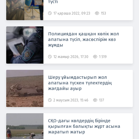
түсті
17 қараша 2022, 09:23
153
Полициядан қашқан көлік жол
апатына түсіп, жасөспірім көз
жұмды
12 мамыр 2026, 17:30
1 519
Шеру ұйымдастырып жол
апатына түскен түлектердің
жағдайы ауыр
2 маусым 2023, 15:46
137
СҚО-дағы көлдердің бірінде
қырылған балықты жұрт асына
жаратып жатыр