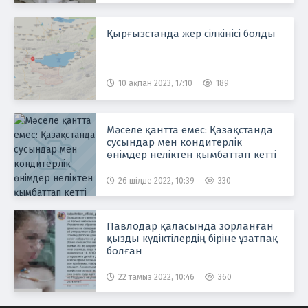
Қырғызстанда жер сілкінісі болды
10 ақпан 2023, 17:10
189
Мәселе қантта емес: Қазақстанда
сусындар мен кондитерлік
өнімдер неліктен қымбаттап кетті
26 шілде 2022, 10:39
330
Павлодар қаласында зорланған
қызды күдіктілердің біріне ұзатпақ
болған
22 тамыз 2022, 10:46
360