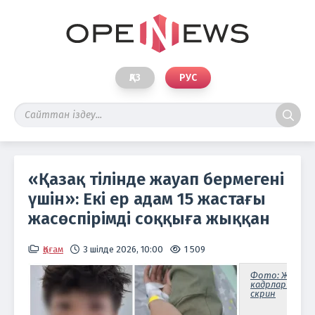
ҚАЗ
РУС
«Қазақ тілінде жауап бермегені
үшін»: Екі ер адам 15 жастағы
жасөспірімді соққыға жыққан
Қоғам
3 шілде 2026, 10:00
1 509
Фото: Желі
кадрларынан
скрин