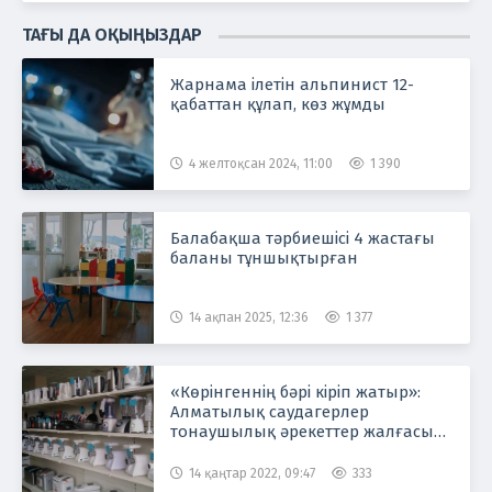
ТАҒЫ ДА ОҚЫҢЫЗДАР
Жарнама ілетін альпинист 12-
қабаттан құлап, көз жұмды
4 желтоқсан 2024, 11:00
1 390
Балабақша тәрбиешісі 4 жастағы
баланы тұншықтырған
14 ақпан 2025, 12:36
1 377
«Көрінгеннің бәрі кіріп жатыр»:
Алматылық саудагерлер
тонаушылық әрекеттер жалғасып
жатқанын айтып шағымданды
14 қаңтар 2022, 09:47
333