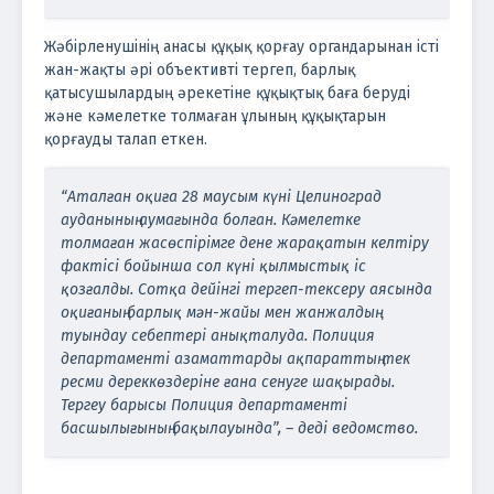
Жәбірленушінің анасы құқық қорғау органдарынан істі
жан-жақты әрі объективті тергеп, барлық
қатысушылардың әрекетіне құқықтық баға беруді
және кәмелетке толмаған ұлының құқықтарын
қорғауды талап еткен.
“Аталған оқиға 28 маусым күні Целиноград
ауданының аумағында болған. Кәмелетке
толмаған жасөспірімге дене жарақатын келтіру
фактісі бойынша сол күні қылмыстық іс
қозғалды. Сотқа дейінгі тергеп-тексеру аясында
оқиғаның барлық мән-жайы мен жанжалдың
туындау себептері анықталуда. Полиция
департаменті азаматтарды ақпараттың тек
ресми дереккөздеріне ғана сенуге шақырады.
Тергеу барысы Полиция департаменті
басшылығының бақылауында”, – деді ведомство.