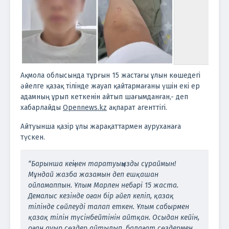
Ақмола облысында тұрғын 15 жастағы ұлын көшедегі
әйелге қазақ тілінде жауап қайтармағаны үшін екі ер
адамның ұрып кеткенін айтып шағымданған,- деп
хабарлайды
Оpennews.kz
ақпарат агенттігі.
Айтуынша қазір ұлы жарақаттармен ауруханаға
түскен.
“Барынша кеңінен таратуыңызды сұраймын!
Мұндай жазба жазамын деп ешқашан
ойламаппын. Ұлым Марлен небәрі 15 жаста.
Демалыс кезінде оған бір әйел келіп, қазақ
тілінде сөйлеуді талап еткен. Ұлым сабырмен
қазақ тілін түсінбейтінін айтқан. Осыдан кейін,
оған ауыр сөздер айтылып, балағат сөздермен