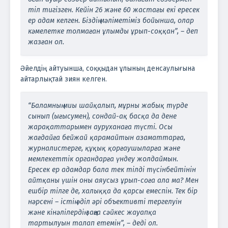
тіл тигізген. Кейін 26 және 60 жастағы екі ересек
ер адам келген. Біздің мәліметіміз бойынша, олар
кәмелетке толмаған ұлымды ұрып-соққан”, – деп
жазған ол.
Әйелдің айтуынша, соққыдан ұлының денсаулығына
айтарлықтай зиян келген.
“Баламның миы шайқалып, мұрны жабық түрде
сынып (ығысумен), сондай-ақ басқа да дене
жарақаттарымен ауруханаға түсті. Осы
жағдайға бейжай қарамайтын азаматтарға,
журналистерге, құқық қорғаушыларға және
мемлекеттік органдарға үндеу жолдаймын.
Ересек ер адамдар бала тек тілді түсінбейтінін
айтқаны үшін оны аяусыз ұрып-соға ала ма? Мен
ешбір тілге де, халыққа да қарсы емеспін. Тек бір
нәрсені – істің әділ әрі объективті тергелуін
және кінәлілердің заңға сәйкес жауапқа
тартылуын талап етемін”, – деді ол.