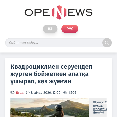
ҚАЗ
РУС
Квадроциклмен серуендеп
жүрген бойжеткен апатқа
ұшырап, көз жұмған
Қоғам
8 шілде 2026, 12:00
1 506
Фото: ©ЖИ
арқылы
жасалды/Goog
Gemini