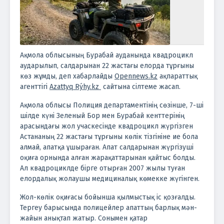
Ақмола облысының Бурабай ауданында квадроцикл
аударылып, салдарынан 22 жастағы елорда тұрғыны
көз жұмды, деп хабарлайды
Opennews.kz
ақпараттық
агенттігі
Azattyq Rýhy.kz
сайтына сілтеме жасап.
Ақмола облысы Полиция департаментінің сөзінше, 7-ші
шілде күні Зеленый Бор мен Бурабай кенттерінің
арасындағы жол учаскесінде квадроцикл жүргізген
Астананың 22 жастағы тұрғыны көлік тізгініне ие бола
алмай, апатқа ұшыраған.
Апат салдарынан жүргізуші
оқиға орнында алған жарақаттарынан қайтыс болды.
Ал квадроциклде бірге отырған 2007 жылы туған
елордалық жолаушы медициналық көмекке жүгінген.
Жол-көлік оқиғасы бойынша қылмыстық іс қозғалды.
Тергеу барысында полицейлер апаттың барлық мән-
жайын анықтап жатыр. Сонымен қатар