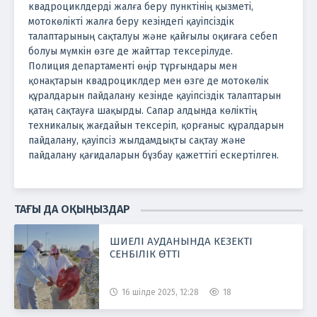
квадроциклдерді жалға беру пунктінің қызметі,
мотокөлікті жалға беру кезіндегі қауіпсіздік
талаптарының сақталуы және қайғылы оқиғаға себеп
болуы мүмкін өзге де жайттар тексерілуде.
Полиция департаменті өңір тұрғындары мен
қонақтарын квадроциклдер мен өзге де мотокөлік
құралдарын пайдалану кезінде қауіпсіздік талаптарын
қатаң сақтауға шақырды. Сапар алдында көліктің
техникалық жағдайын тексеріп, қорғаныс құралдарын
пайдалану, қауіпсіз жылдамдықты сақтау және
пайдалану қағидаларын бұзбау қажеттігі ескертілген.
ТАҒЫ ДА ОҚЫҢЫЗДАР
ШИЕЛІ АУДАНЫНДА КЕЗЕКТІ
СЕНБІЛІК ӨТТІ
16 шілде 2025, 12:28
18