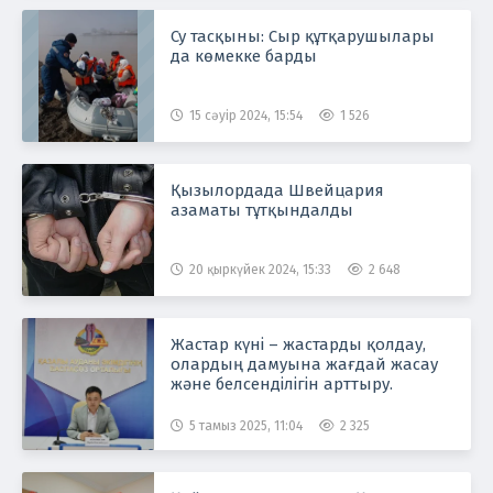
Су тасқыны: Сыр құтқарушылары
да көмекке барды
15 сәуір 2024, 15:54
1 526
Қызылордада Швейцария
азаматы тұтқындалды
20 қыркүйек 2024, 15:33
2 648
Жастар күні – жастарды қолдау,
олардың дамуына жағдай жасау
және белсенділігін арттыру.
5 тамыз 2025, 11:04
2 325