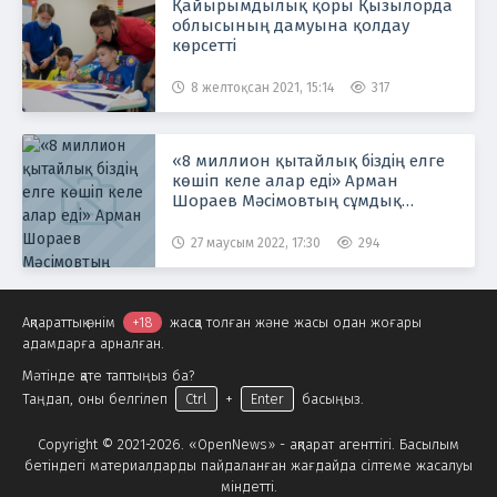
Қайырымдылық қоры Қызылорда
облысының дамуына қолдау
көрсетті
8 желтоқсан 2021, 15:14
317
«8 миллион қытайлық біздің елге
көшіп келе алар еді» Арман
Шораев Мәсімовтың сұмдық
жоспары жайлы айтты
27 маусым 2022, 17:30
294
Ақпараттық өнім
+18
жасқа толған және жасы одан жоғары
адамдарға арналған.
Мәтінде қате таптыңыз ба?
Таңдап, оны белгілеп
Ctrl
+
Enter
басыңыз.
Copyright © 2021-2026. «OpenNews» - ақпарат агенттігі. Басылым
бетіндегі материалдарды пайдаланған жағдайда сілтеме жасалуы
міндетті.