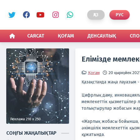
ҚАЗ
РУС
САЯСАТ
ҚОҒАМ
ДЕНСАУЛЫҚ
СПО
Елімізде мемлек
Қоғам
20 қыркүйек 2021,
Қазақстанда жаңа лауазым -
Цифрлық даму, инновациял
мемлекеттік қызметшілер л
толықтырулар жобасын жа
«Жарлық жобасы бойынша, В
әкімшілік мемлекеттік қызм
СОҢҒЫ ЖАҢАЛЫҚТАР
құжатында.