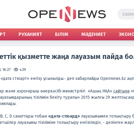
РТ
РУХАНИЯТ
БІЛІМ
МӘДЕНИЕТ
ЭКОН
еттік қызметте жаңа лауазым пайда б
 16:27
439
 «дата стюарт» енгізу ұсынылды.- деп хабарлайды Opennews.kz ақпар
ар және аэроғарыш өнеркәсібі министрлігі «Ашық НҚА»
сайтына
«С
ауазымдарының тізілімін бекіту туралы» 2015 жылғы 29 желтоқса
риялады.
, С, D санаттары тобын
«дата-стюард»
лауазымымен толықтыру бө
етшілер лауазымы тізіліміне толықтыру енгізіледі», - делінген жа