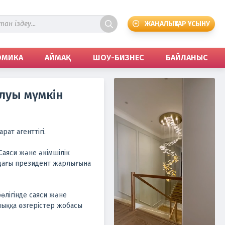
ЖАҢАЛЫҚТАР ҰСЫНУ
ОМИКА
АЙМАҚ
ШОУ-БИЗНЕС
БАЙЛАНЫС
олуы мүмкін
ат агенттігі.
аяси және әкімшілік
ндағы президент жарлығына
лігінде саяси және
рлыққа өзгерістер жобасы