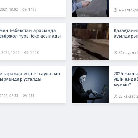
2021, 18:02
1 199
4 желтоқса
 мен Өзбекстан арасында
Қазақстанн
еміржол туры іске қосылады
ауылдарын
 2024, 10:46
1 408
31 наурыз 2
 гаражда есірткі саудасын
2024 жылы 
ырғандар ұсталды
үшін қанда
мүмкін?
2022, 08:53
255
23 қаңтар 2