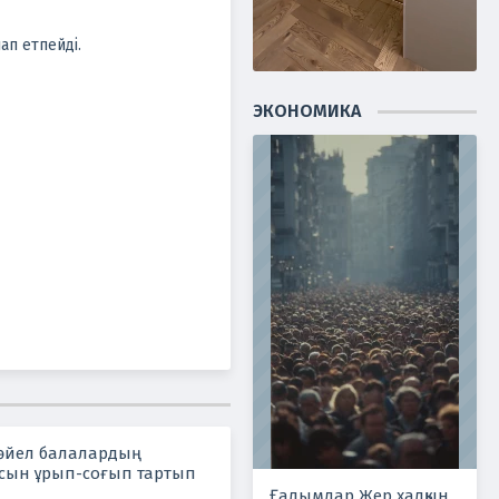
п етпейді.
ЭКОНОМИКА
әйел балалардың
сын ұрып-соғып тартып
Ғалымдар Жер халқын