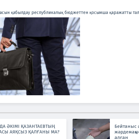
асын қабылдау республикалық бюджеттен қосымша қаражатты тала
А ӘКІМІ ҚАЗАНТАЕВТЫҢ
Бейтаныс 
АСЫ АЯҚСЫЗ ҚАЛҒАНЫ МА?
жәрдемақы
алған