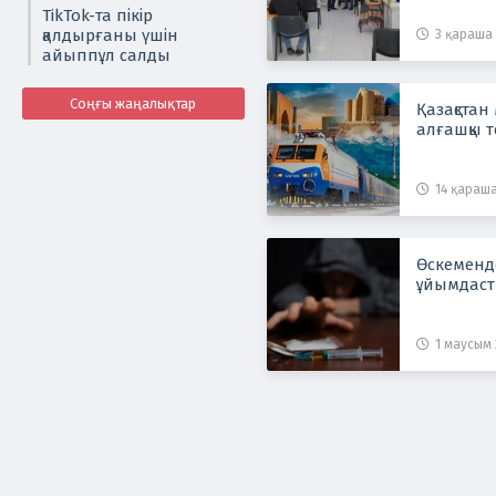
TikTok-та пікір
қалдырғаны үшін
3 қараша 
айыппұл салды
Соңғы жаңалықтар
Қазақстан
алғашқы т
14 қараша
Өскеменде
ұйымдаст
1 маусым 