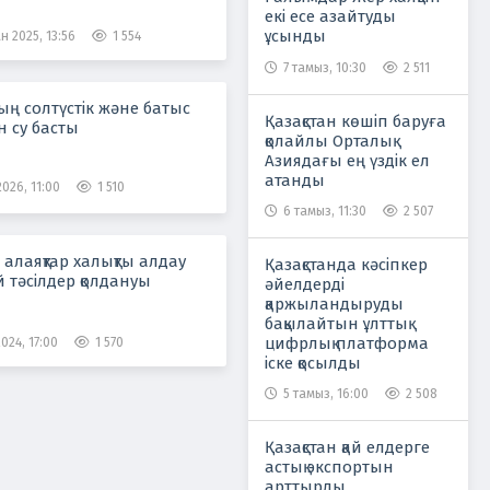
екі есе азайтуды
ұсынды
н 2025, 13:56
1 554
7 тамыз, 10:30
2 511
ың солтүстік және батыс
Қазақстан көшіп баруға
 су басты
қолайлы Орталық
Азиядағы ең үздік ел
атанды
026, 11:00
1 510
6 тамыз, 11:30
2 507
алаяқтар халықты алдау
Қазақстанда кәсіпкер
й тәсілдер қолдануы
әйелдерді
қаржыландыруды
бақылайтын ұлттық
цифрлық платформа
024, 17:00
1 570
іске қосылды
5 тамыз, 16:00
2 508
Қазақстан қай елдерге
астық экспортын
арттырды