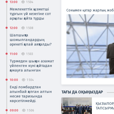
13:00
1 504
Мемлекеттік қызметші
Сонымен қатар жарлық жоб
тұрғын үй кезегіне сот
арқылы қайта тұрды
12:00
1 508
Шалшықта
шомылғандардың
әрекеті қалай аяқталды?
11:00
1 503
Түрмеден шыққан азамат
үйленген күні қайтадан
қамауға алынған
10:00
1 504
Енді ломбардтан
алынбай қалған алтын
ТАҒЫ ДА ОҚЫҢЫЗДАР
несие тарихында
көрсетілмейді.
ҚЫЗЫЛОРД
ТАПСЫРМ
09:00
1 506