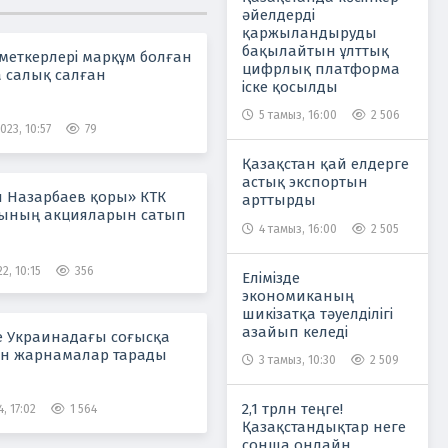
әйелдерді
қаржыландыруды
бақылайтын ұлттық
меткерлері марқұм болған
цифрлық платформа
 салық салған
іске қосылды
5 тамыз, 16:00
2 506
023, 10:57
79
Қазақстан қай елдерге
астық экспортын
н Назарбаев қоры» КТК
арттырды
сының акцияларын сатып
4 тамыз, 16:00
2 505
2, 10:15
356
Елімізде
экономиканың
шикізатқа тәуелділігі
азайып келеді
 Украинадағы соғысқа
н жарнамалар тарады
3 тамыз, 10:30
2 509
2,1 трлн теңге!
, 17:02
1 564
Қазақстандықтар неге
сонша онлайн