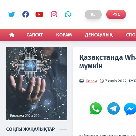
ҚАЗ
РУС
САЯСАТ
ҚОҒАМ
ДЕНСАУЛЫҚ
СПО
Қазақстанда Wh
мүмкін
Қоғам
7 сәуір 2022, 12:3
СОҢҒЫ ЖАҢАЛЫҚТАР