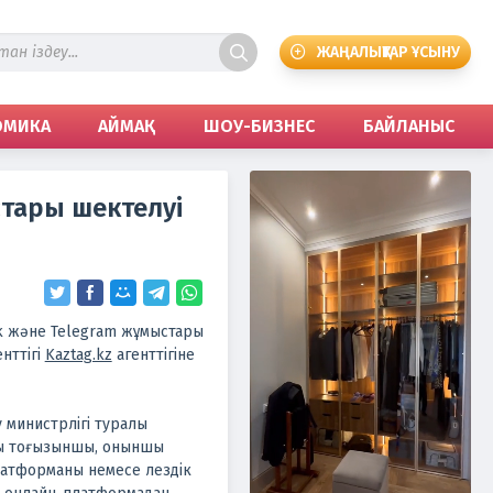
ЖАҢАЛЫҚТАР ҰСЫНУ
ОМИКА
АЙМАҚ
ШОУ-БИЗНЕС
БАЙЛАНЫС
стары шектелуі
k және Telegram жұмыстары
нттігі
Kaztag.kz
агенттігіне
 министрлігі туралы
ағы тоғызыншы, оныншы
латформаны немесе лездік