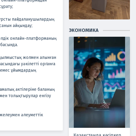
а онлайн-платформадан
ұрату;
есурсты пайдаланушылардың
санын айқындау;
ЭКОНОМИКА
елдік онлайн-платформаның
обасында.
 қылмыстық жолмен алынған
асындағы уәкілетті органға
 емес ұйымдардың
намалық актілеріне баланың
 мен толықтырулар енгізу
 желеумен әлеуметтік
Қазақстанда кәсіпкер