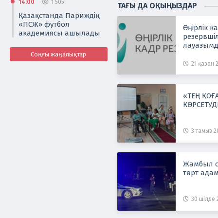
14:00
1 505
ТАҒЫ ДА ОҚЫҢЫЗДАР
Қазақстанда Париждің
«ПСЖ» футбол
Өңірлік к
академиясы ашылады
резервшіл
лауазымд
Соңғы жаңалықтар
21 қазан 2
«ТЕҢ ҚОҒ
КӨРСЕТУД
3 тамыз 20
Жамбыл о
төрт адам
30 шілде 2