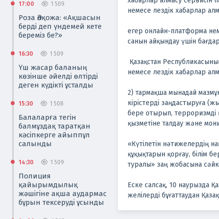
хабарлар алмасу сервисін 
17:00
1 509
немесе лездік хабарлар алм
Роза Әлқожа: «Ақшасын
берді деп үндемей кете
егер онлайн-платформа нем
береміз бе?»
санын айқындау үшін бағда
16:30
1 509
Қазақстан Республикасыны
Үш жасар баланың
немесе лездік хабарлар алм
көзінше әйелді өлтірді
деген күдікті ұсталды
2) тармақша мынадай мазм
кірістерді заңдастыруға (ж
15:30
1 508
бере отырып, терроризмді
Балаларға тегін
қызметіне талдау және мони
балмұздақ таратқан
кәсіпкерге айыппұл
салынды
«Күтілетін нәтижелердің на
құқықтарын қорғау, білім б
14:30
1 509
туралы» заң жобасына сәйке
Полиция
қайырымдылық
Еске салсақ, 10 наурызда 
жәшігіне ақша аудармас
желілерді бұғаттаудан Қаза
бұрын тексеруді ұсынды