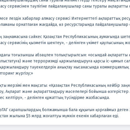
пайдаланушылардың саны туралы мәліметтерді тексеру мақсатынд
асу сервисінен тәулігіне пайдаланушылар саны туралы ақпаратты с
есе лездік хабарлар алмасу сервисі Интернеттегі ақпараттық р
рламаны орнатпаған жағдайда, өз ресурстарында пайдаланушылар 
ң заңнамасына сәйкес Қазақстан Республикасының аумағында шет
асу сервисінің қызметін шектеу», - делінген үкімет қаулысының ж
ұндағы тоғызыншы абзацпен толықтырылсын: «осындай ақпаратты
ылыстатуға) және терроризмді қаржыландыруға қарсы іс-қимыл сал
 қаржыландыру тәуекелдерін анықтау нысанасында коммерциялық
торинг жүргізу;»
қты мерзімі мен мақсаты: «Қазақстан Республикасының кейбір заң
еру, Ақпарат және ақпараттандыру мәселелері бойынша өзгерістер
с келтіру», - делінген құжаттың түсіндірме жазбасында.
ҚазТАГ сарапшылардың болжамынша бала құқығын қорғаймыз деген
қстан жылына $5 млрд жоғалтуы мүмкін екенін хабарлаған еді.