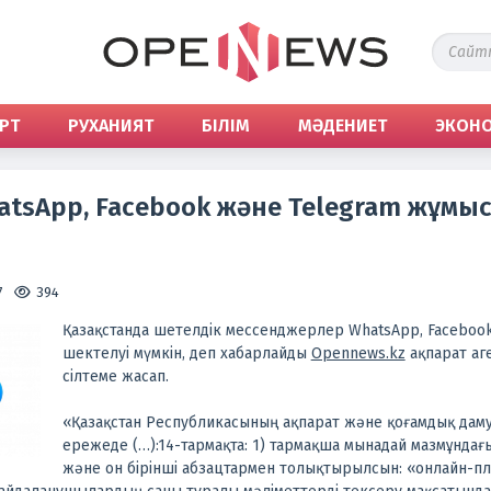
РТ
РУХАНИЯТ
БІЛІМ
МӘДЕНИЕТ
ЭКОН
atsApp, Facebook және Telegram жұмы
7
394
Қазақстанда шетелдік мессенджерлер WhatsApp, Faceboo
шектелуі мүмкін, деп хабарлайды
Opennews.kz
ақпарат аге
сілтеме жасап.
«Қазақстан Республикасының ақпарат және қоғамдық даму
ережеде (…):14-тармақта: 1) тармақша мынадай мазмұнд
және он бірінші абзацтармен толықтырылсын: «онлайн-п