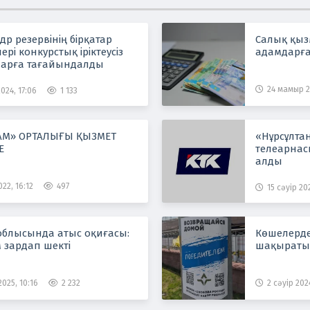
адр резервінің бірқатар
Салық қыз
ері конкурстық іріктеусіз
адамдарға
арға тағайындалды
24 мамыр 2
024, 17:06
1 133
АМ» ОРТАЛЫҒЫ ҚЫЗМЕТ
«Нұрсұлта
Е
телеарна
алды
22, 16:12
497
15 сәуір 202
блысында атыс оқиғасы:
Көшелерде
 зардап шекті
шақыраты
025, 10:16
2 232
2 сәуір 2024