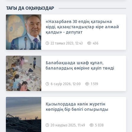
ТАҒЫ ДА ОҚЫҢЫЗДАР
«Назарбаев 30 елдің қатарына
кірді, қазақстандықтар кіре алмай
қалды» - депутат
22 тамыз 2023, 12:43
456
Балабақшада шкаф құлап,
балалардың өміріне қауіп төнді
6 сәуір 2026, 12:00
1 519
Қызылордада көлік жүретін
көпірдің бір бөлігі опырылды
20 наурыз 2025, 11:49
5 038