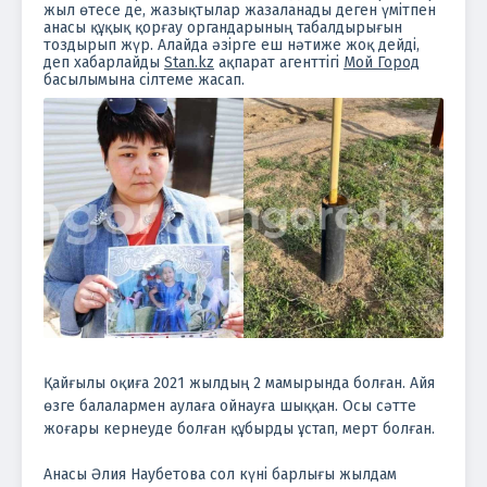
жыл өтесе де, жазықтылар жазаланады деген үмітпен
анасы құқық қорғау органдарының табалдырығын
тоздырып жүр. Алайда әзірге еш нәтиже жоқ дейді,
деп хабарлайды
Stan.kz
ақпарат агенттігі
Мой Город
басылымына сілтеме жасап.
қыз
Қайғылы оқиға 2021 жылдың 2 мамырында болған. Айя
өзге балалармен аулаға ойнауға шыққан. Осы сәтте
жоғары кернеуде болған құбырды ұстап, мерт болған.
Анасы Әлия Наубетова сол күні барлығы жылдам