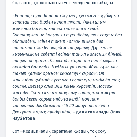
болғанын, қорқынышты түс секілді екенін айтады.
«
Балалар аулада ойнап жүрген, қызым газ құбырын
ұстаған соң, бірден құлап түсті. Үлкен ұлым
жанында болған, көтеріп үйге алып келді.
Бастапқыда не болғанын түсінбедік, тоқ соқты деп
ойламадық. Есінен танып қалған шығар деп
топшылап, жедел жәрдем шақырдық. Дәрігер де
қызымның не себепті есінен танып қалғанын білмей,
таңырқап қалды. Денесінде жарақат пен көгерген
орындар болмады. Медбике ұлымнан Айяның есінен
танып қалған орынды көрсетуін сұрады. Ол
жақындап құбырды ұстаған сәтте, ұлымды да тоқ
соқты. Дәрігер алғашқы көмек көрсетіп, массаж
жасады. Сосын қызым тоқ соғу салдарынан мерт
болды деген қорытындыға келді. Полиция
шақыртылды. Оқиғадан 15-20 минуттан кейін
Дерқұлда жарық сөндірілді
«, –
деп еске алады Әлия
Наубетова
.
Сот—медициналық сараптама қыздың тоқ соғу