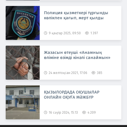
Полиция қызметкері тұрғынды
көлікпен қағып, мерт қылды
9 қаңтар 2025, 09:50
1 397
Жазасын өтеуші: «Анамның
өліміне өзімді кінәлі санаймын»
24 желтоқсан 2021, 17:06
385
ҚЫЗЫЛОРДАДА ОҚУШЫЛАР
ОНЛАЙН ОҚУҒА МӘЖБҮР
16 сәуір 2024, 15:13
4 209