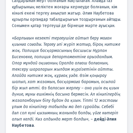
салдарынан мерт болғанын нақтылаған. Алайда газ
құбырының неліктен жоғары кернеуде болғанын, кім
кінәлі екені тергеу анықтап жатыр. Әлия Наубетова
құзырлы органдар табалдырығын тоздырғанын айтады.
Сонымен қатар тергеуші де бірнеше мәрте ауысқан.
«
Барлығын кезекті тергеушіге айтып беру маған
қиынға соғады. Тергеу әлі жүріп жатыр, бірақ нәтиже
жоқ. Полиция басқармасының басшысы Нұрлан
Бисеновке, полиция департаментіне арыздандым.
Олар мұндай оқиғаның Оралда алғаш болғанын,
тексеру шараларын жылдам жүргізетінін айтты.
Алайда нәтиже жоқ, құрғақ уәде. Өзім қоңырау
шалып, хат жазамын, басқармаға барамын, осылай
бір жыл өтті. Өз баласын жерлеу – ана үшін ең қиын
дүние, мұны ешкімнің басына бермесін. Ал кінәлілердің
жазаланбауын білу бұдан да қиын. Тіпті 12 жастағы
ұлым да кінәлілер табылды ма деп сұрайды. Себебі
дәл сол күні қызымның жанында болды, үйге көтеріп
алып келді. Көз алдында мерт болды
«, –
дейді Әлия
Наубетова
.