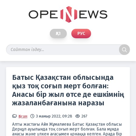
ҚАЗ
РУС
Батыс Қазақстан облысында
қыз тоқ соғып мерт болған:
Анасы бір жыл өтсе де ешкімнің
жазаланбағанына наразы
Қоғам
3 мамыр 2022, 09:28
267
Алты жастағы Айя Жұмалиева Батыс Қазақстан облысы
Дерқұл ауылында тоқ соғып мерт болған. Бала мұнда
анасы және үлкен ағасымен қонаққа келген. Арада бір