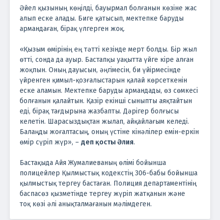
Әйел қызының көңілді, бауырмал болғанын көзіне жас
алып еске алады. Биге қатысып, мектепке баруды
армандаған, бірақ үлгерген жоқ.
«Қызым өмірінің ең тәтті кезінде мерт болды. Бір жыл
өтті, сонда да ауыр. Бастапқы уақытта үйге кіре алған
жоқпын. Оның дауысын, әңгімесін, би үйірмесінде
үйренген қимыл-қозғалыстарын қалай көрсеткенін
еске аламын. Мектепке баруды армандады, өз сөмкесі
болғанын қалайтын. Қазір екінші сыныпты аяқтайтын
еді, бірақ тағдырына жазбапты. Дәрігер болғысы
келетін. Шарасыздықтан жылап, айқайлағым келеді.
Балаңды жоғалтасың, оның үстіне кінәлілер емін-еркін
өмір сүріп жүр», –
деп қосты Әлия
.
Бастақыда Айя Жумалиеваның өлімі бойынша
полицейлер Қылмыстық кодекстің 306-бабы бойынша
қылмыстық тергеу бастаған. Полиция департаментінің
баспасөз қызметінде тергеу жүріп жатқанын және
тоқ көзі әлі анықталмағанын мәлімдеген.