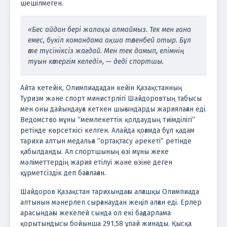
шешілмеген.
«Бес айдан бері жалақы алмаймыз. Тек мен ғана
емес, бүкіл командама ақша төленбей отыр. Бұл
өте түсініксіз жағдай. Мен тек дамып, елімнің
туын көтергім келеді», — деді спортшы.
Айта кетейік, Олимпиададан кейін Қазақстанның
Туризм және спорт министрлігі Шайдоровтың табысы
мен оны дайындауға кеткен шығындарды жариялаған еді.
Ведомство мұны “мемлекеттік қолдаудың тиімділігі”
ретінде көрсеткісі келген. Алайда қоғамда бұл қадам
тарихи алтын медальға “ортақтасу әрекеті” ретінде
қабылданды. Ал спортшының өзі мұны жеке
мәліметтердің жария етілуі және өзіне деген
құрметсіздік деп бағалаған.
Шайдоров Қазақстан тарихындағы алғашқы Олимпиада
алтынын мәнерлеп сырғанаудан жеңіп алған еді. Ерлер
арасындағы жекелей сында ол екі бағдарлама
қорытындысы бойынша 291,58 ұпай жинады. Қысқа