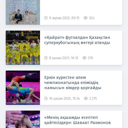
9 ақпан 2022, 09:15
324
«Қайрат» футзалдан Қазақстан
суперкубогының иегері атанды
8 қазан 2021, 16:12
376
Еркін күрестен әлем
чемпионатында еліміздің
намысын кімдер қорғайды
16 қазан 2025, 15:14
2 275
«Менің ақшамды есептеп
қайтесіздер»: Шавкат Рахмонов