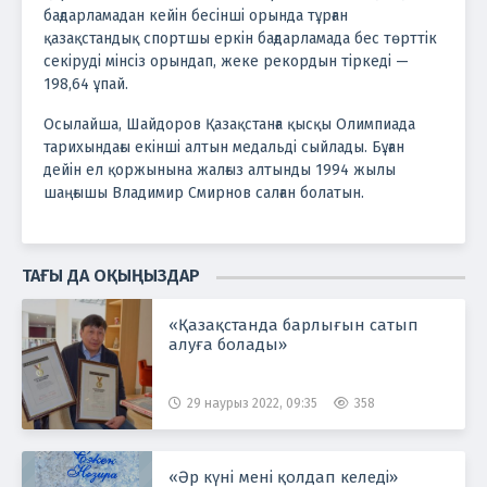
бағдарламадан кейін бесінші орында тұрған
қазақстандық спортшы еркін бағдарламада бес төрттік
секіруді мінсіз орындап, жеке рекордын тіркеді —
198,64 ұпай.
Осылайша, Шайдоров Қазақстанға қысқы Олимпиада
тарихындағы екінші алтын медальді сыйлады. Бұған
дейін ел қоржынына жалғыз алтынды 1994 жылы
шаңғышы Владимир Смирнов салған болатын.
ТАҒЫ ДА ОҚЫҢЫЗДАР
«Қазақстанда барлығын сатып
алуға болады»
29 наурыз 2022, 09:35
358
«Әр күні мені қолдап келеді»