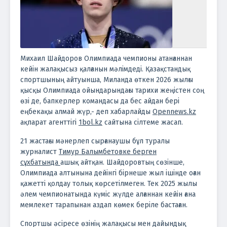
Михаил Шайдоров Олимпиада чемпионы атанғаннан
кейін жалақысыз қалғанын мәлімдеді. Қазақстандық
спортшының айтуынша, Миланда өткен 2026 жылғы
қысқы Олимпиада ойындарындағы тарихи жеңістен соң
өзі де, бапкерлер командасы да бес айдан бері
еңбекақы алмай жүр,- деп хабарлайды
Оpennews.kz
ақпарат агенттігі
1bol.kz
сайтына сілтеме жасап.
21 жастағы мәнерлеп сырғанаушы бұл туралы
журналист
Тимур Балымбетовке берген
сұхбатында
ашық айтқан. Шайдоровтың сөзінше,
Олимпиада алтынына дейінгі бірнеше жыл ішінде оған
қажетті қолдау толық көрсетілмеген. Тек 2025 жылы
әлем чемпионатында күміс жүлде алғаннан кейін ғана
мемлекет тарапынан аздап көмек беріле бастаған.
Спортшы әсіресе өзінің жалақысы мен дайындық