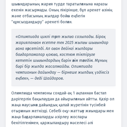
шығындарының жария түрде таратылғанына наразы
екенін жасырмады. Оның пікірінше, бұл әрекет өзінің
және отбасының жылдар бойғы еңбегін
“құнсыздандыру” әрекеті болған.
«Олимпиада циклі төрт жылға созылады. Бірақ
жарияланған есепте тек 2025 жылғы шығындар
ғана көрсетілді. Ал оған дейінгі жылдары
бағдарламалар қоюға, костюм тіктіруге
кететін шығындардың бәрін өзім төледім. Мұның
бәрі бір жылда жасалмайды. Олимпиада
чемпионын дайындау — бірнеше жылдық үздіксіз
еңбек», — деді Шайдоров.
Олимпиада чемпионы сондай-ақ 1 ақпаннан бастап
дәрігерлік бақылаудан да айырылғанын айтты. Қазір ол
жаңа маусымға дайындық қалай жүретінін түсінбей
отырғанын жеткізді. Себебі оқу-жаттығу жиындары мен
жаңа бағдарламаларды әзірлеу жоспары
бекітілгенімен, қаржыландыру мәселесі әлі