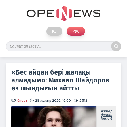
ҚАЗ
РУС
«Бес айдан бері жалақы
алмадым»: Михаил Шайдоров
өз шындығын айтты
Спорт
28 мамыр 2026, 16:00
2 512
Автор
фото:
Reddit