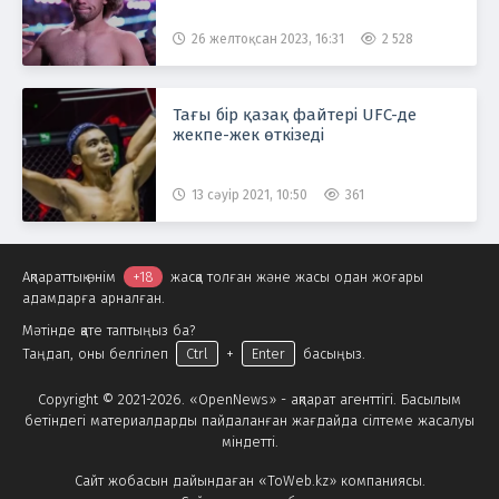
26 желтоқсан 2023, 16:31
2 528
Тағы бір қазақ файтері UFC-де
жекпе-жек өткізеді
13 сәуір 2021, 10:50
361
Ақпараттық өнім
+18
жасқа толған және жасы одан жоғары
адамдарға арналған.
Мәтінде қате таптыңыз ба?
Таңдап, оны белгілеп
Ctrl
+
Enter
басыңыз.
Copyright © 2021-2026. «OpenNews» - ақпарат агенттігі. Басылым
бетіндегі материалдарды пайдаланған жағдайда сілтеме жасалуы
міндетті.
Сайт жобасын дайындаған «ToWeb.kz» компаниясы.